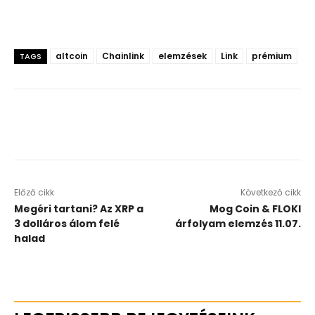
altcoin
Chainlink
elemzések
Link
prémium
TAGS
Előző cikk
Következő cikk
Megéri tartani? Az XRP a
Mog Coin & FLOKI
3 dolláros álom felé
árfolyam elemzés 11.07.
halad