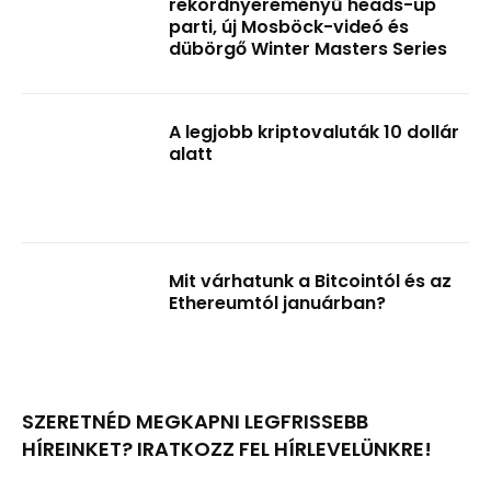
rekordnyereményű heads-up
parti, új Mosböck-videó és
dübörgő Winter Masters Series
A legjobb kriptovaluták 10 dollár
alatt
Mit várhatunk a Bitcointól és az
Ethereumtól januárban?
SZERETNÉD MEGKAPNI LEGFRISSEBB
HÍREINKET? IRATKOZZ FEL HÍRLEVELÜNKRE!