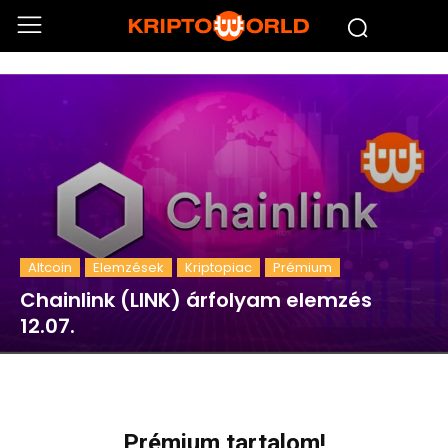
Altcoin
Elemzések
Kriptopiac
Prémium
Chainlink (LINK) árfolyam elemzés
12.07.
Prémium tartalom!