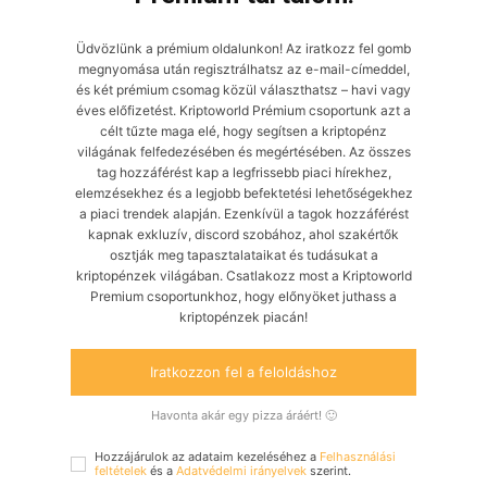
Üdvözlünk a prémium oldalunkon! Az iratkozz fel gomb
megnyomása után regisztrálhatsz az e-mail-címeddel,
és két prémium csomag közül választhatsz – havi vagy
éves előfizetést. Kriptoworld Prémium csoportunk azt a
célt tűzte maga elé, hogy segítsen a kriptopénz
világának felfedezésében és megértésében. Az összes
tag hozzáférést kap a legfrissebb piaci hírekhez,
elemzésekhez és a legjobb befektetési lehetőségekhez
a piaci trendek alapján. Ezenkívül a tagok hozzáférést
kapnak exkluzív, discord szobához, ahol szakértők
osztják meg tapasztalataikat és tudásukat a
kriptopénzek világában. Csatlakozz most a Kriptoworld
Premium csoportunkhoz, hogy előnyöket juthass a
kriptopénzek piacán!
Iratkozzon fel a feloldáshoz
Havonta akár egy pizza áráért! 🙂
Hozzájárulok az adataim kezeléséhez a
Felhasználási
feltételek
és a
Adatvédelmi irányelvek
szerint.