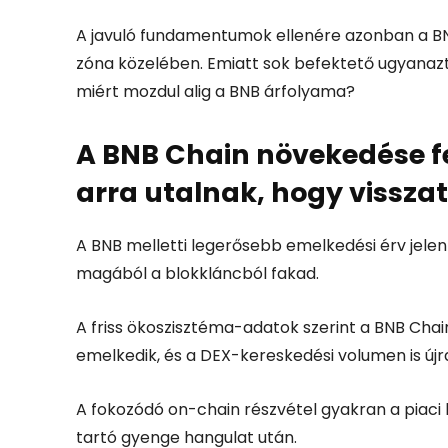
A javuló fundamentumok ellenére azonban a BNB
zóna közelében. Emiatt sok befektető ugyanazt a
miért mozdul alig a BNB árfolyama?
A BNB Chain növekedése fe
arra utalnak, hogy visszat
A BNB melletti legerősebb emelkedési érv jel
magából a blokkláncból fakad.
A friss ökoszisztéma-adatok szerint a BNB Chai
emelkedik, és a DEX-kereskedési volumen is újr
A fokozódó on-chain részvétel gyakran a piaci b
tartó gyenge hangulat után.