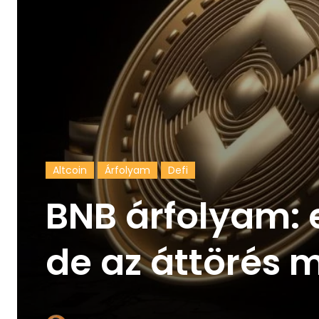
Altcoin
Árfolyam
Defi
BNB árfolyam: 
de az áttörés