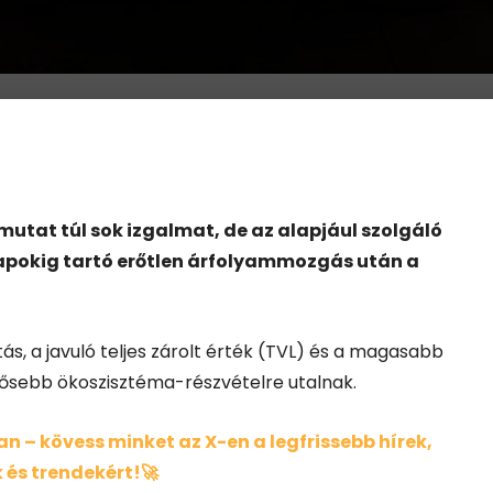
utat túl sok izgalmat, de az alapjául szolgáló
apokig tartó erőtlen árfolyammozgás után a
ás, a javuló teljes zárolt érték (TVL) és a magasabb
rősebb ökoszisztéma-részvételre utalnak.
 – kövess minket az X-en a legfrissebb hírek,
 és trendekért!🚀