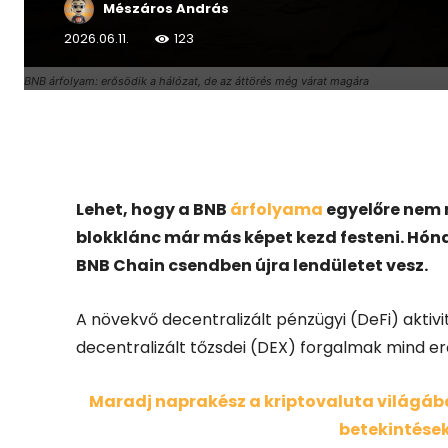
Mészáros András
2026.06.11.
123
BNB árfolyam: erősödik a hálózat, de az áttörés még várat magára
Facebook
X
Lehet, hogy a BNB
árfolyama
egyelőre nem m
blokklánc már más képet kezd festeni. Hón
BNB Chain csendben újra lendületet vesz.
A növekvő decentralizált pénzügyi (DeFi) aktivit
decentralizált tőzsdei (DEX) forgalmak mind e
Maradj naprakész a kriptovaluta világában
betekintések