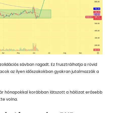
lidációs sávban ragadt. Ez frusztrálhatja a rövid
iacok az ilyen időszakokban gyakran jutalmazzák a
akár hónapokkal korábban látszott a hálózat erősebb
te volna.