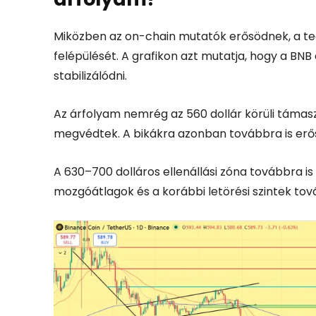
Miközben az on-chain mutatók erősödnek, a tech
felépülését. A grafikon azt mutatja, hogy a BNB 
stabilizálódni.
Az árfolyam nemrég az 560 dollár körüli támasz
megvédtek. A bikákra azonban továbbra is erős
A 630–700 dolláros ellenállási zóna továbbra is 
mozgóátlagok és a korábbi letörési szintek tov