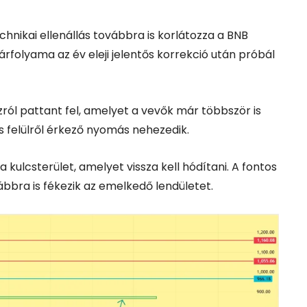
nikai ellenállás továbbra is korlátozza a BNB
árfolyama az év eleji jelentős korrekció után próbál
ról pattant fel, amelyet a vevők már többször is
 felülről érkező nyomás nehezedik.
a kulcsterület, amelyet vissza kell hódítani. A fontos
ábbra is fékezik az emelkedő lendületet.