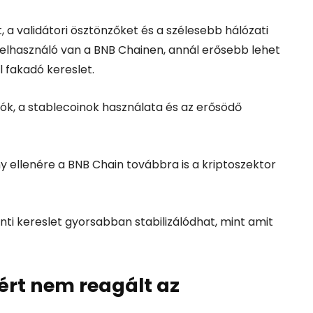
t, a validátori ösztönzőket és a szélesebb hálózati
felhasználó van a BNB Chainen, annál erősebb lehet
l fakadó kereslet.
ciók, a stablecoinok használata és az erősödő
y ellenére a BNB Chain továbbra is a kriptoszektor
ánti kereslet gyorsabban stabilizálódhat, mint amit
rt nem reagált az