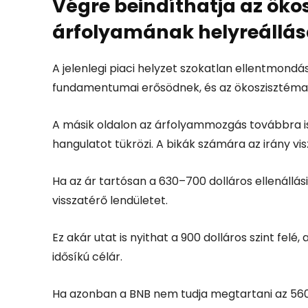
Végre beindíthatja az öko
árfolyamának helyreállás
A jelenlegi piaci helyzet szokatlan ellentmondá
fundamentumai erősödnek, és az ökoszisztéma akt
A másik oldalon az árfolyammozgás továbbra is
hangulatot tükrözi. A bikák számára az irány v
Ha az ár tartósan a 630–700 dolláros ellenállás
visszatérő lendületet.
Ez akár utat is nyithat a 900 dolláros szint fel
idősíkú célár.
Ha azonban a BNB nem tudja megtartani az 560 