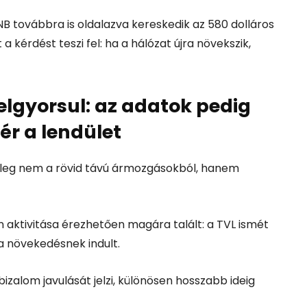
 továbbra is oldalazva kereskedik az 580 dolláros
 kérdést teszi fel: ha a hálózat újra növekszik,
lgyorsul: az adatok pedig
ér a lendület
enleg nem a rövid távú ármozgásokból, hanem
n aktivitása érezhetően magára talált: a TVL ismét
a növekedésnek indult.
izalom javulását jelzi, különösen hosszabb ideig