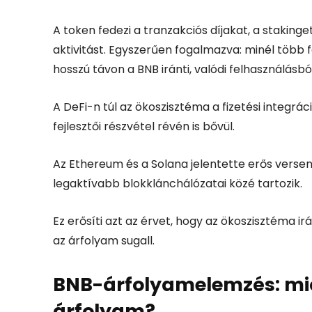
A token fedezi a tranzakciós díjakat, a stakinge
aktivitást. Egyszerűen fogalmazva: minél több 
hosszú távon a BNB iránti, valódi felhasználásbó
A DeFi-n túl az ökoszisztéma a fizetési integrá
fejlesztői részvétel révén is bővül.
Az Ethereum és a Solana jelentette erős versen
legaktívabb blokklánchálózatai közé tartozik.
Ez erősíti azt az érvet, hogy az ökoszisztéma ir
az árfolyam sugall.
BNB-árfolyamelemzés: mié
árfolyam?