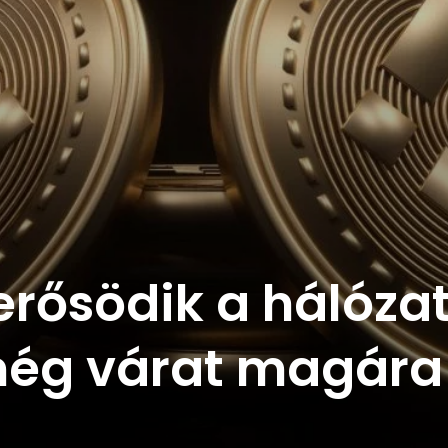
erősödik a hálózat
 még várat magára