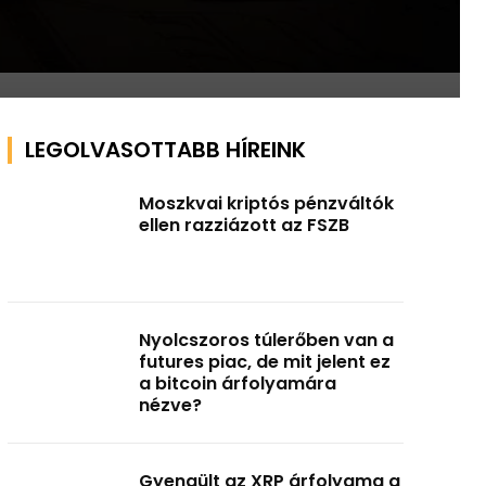
LEGOLVASOTTABB HÍREINK
Moszkvai kriptós pénzváltók
ellen razziázott az FSZB
Nyolcszoros túlerőben van a
futures piac, de mit jelent ez
a bitcoin árfolyamára
nézve?
Gyengült az XRP árfolyama a