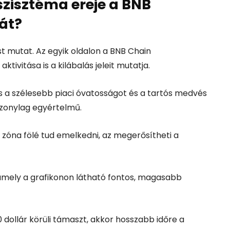
szisztéma ereje a BNB
át?
st mutat. Az egyik oldalon a BNB Chain
ivitása is a kilábalás jeleit mutatja.
 a szélesebb piaci óvatosságot és a tartós medvés
iszonylag egyértelmű.
i zóna fölé tud emelkedni, az megerősítheti a
é, amely a grafikonon látható fontos, magasabb
dollár körüli támaszt, akkor hosszabb időre a