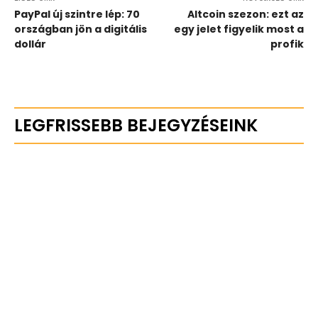
PayPal új szintre lép: 70
Altcoin szezon: ezt az
országban jön a digitális
egy jelet figyelik most a
dollár
profik
LEGFRISSEBB BEJEGYZÉSEINK