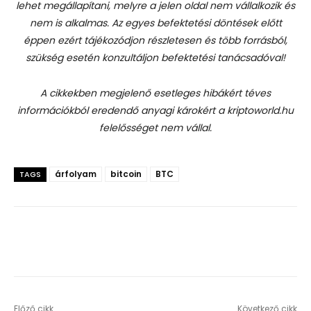
lehet megállapítani, melyre a jelen oldal nem vállalkozik és
nem is alkalmas. Az egyes befektetési döntések előtt
éppen ezért tájékozódjon részletesen és több forrásból,
szükség esetén konzultáljon befektetési tanácsadóval!
A cikkekben megjelenő esetleges hibákért téves
információkból eredendő anyagi károkért a kriptoworld.hu
felelősséget nem vállal.
árfolyam
bitcoin
BTC
TAGS
Előző cikk
Következő cikk