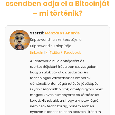
csendben adja el a Bitcoinját
– mi történik?
Szerző:
Mészáros András
Kriptoworld.hu szerkesztője, a
Kriptoworld.hu alapítója
LinkedIn
|
X (Twitter)
|
Facebook
A Kriptoworld.hu alapítójaként és
szerkesztőjeként írásaiban azt vizsgálom,
hogyan alakítják át a gazdasági és
technológiai változások az emberek
döntéseit, biztonságérzetét és jövőképét.
Olyan nézőpontból írok, amely a gyors hírek
mögötti következményeket és kérdéseket
keresi. Hiszek abban, hogy a kriptovilágról
nem csak technikailag, hanem emberi
nyelven is lehet hitelesen beszélni. Írásaim