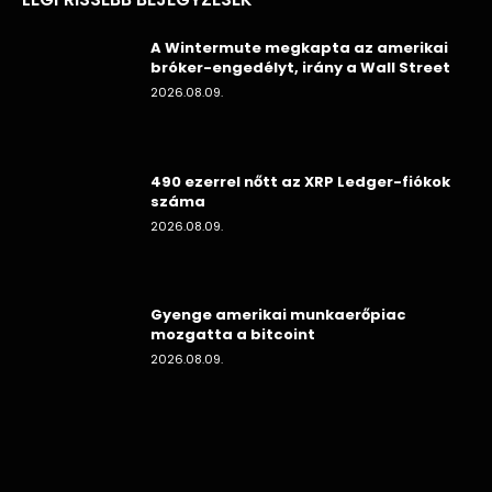
A Wintermute megkapta az amerikai
bróker-engedélyt, irány a Wall Street
2026.08.09.
490 ezerrel nőtt az XRP Ledger-fiókok
száma
2026.08.09.
Gyenge amerikai munkaerőpiac
mozgatta a bitcoint
2026.08.09.