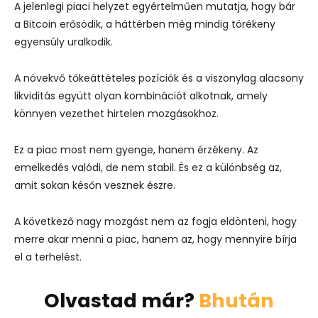
A jelenlegi piaci helyzet egyértelműen mutatja, hogy bár
a Bitcoin erősödik, a háttérben még mindig törékeny
egyensúly uralkodik.
A növekvő tőkeáttételes pozíciók és a viszonylag alacsony
likviditás együtt olyan kombinációt alkotnak, amely
könnyen vezethet hirtelen mozgásokhoz.
Ez a piac most nem gyenge, hanem érzékeny. Az
emelkedés valódi, de nem stabil. És ez a különbség az,
amit sokan későn vesznek észre.
A következő nagy mozgást nem az fogja eldönteni, hogy
merre akar menni a piac, hanem az, hogy mennyire bírja
el a terhelést.
Olvastad már?
Bhután