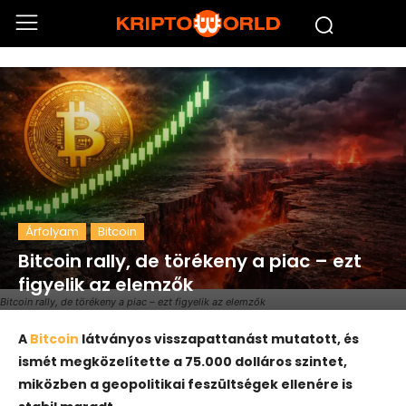
Árfolyam
Bitcoin
Bitcoin rally, de törékeny a piac – ezt
figyelik az elemzők
Bitcoin rally, de törékeny a piac – ezt figyelik az elemzők
A
Bitcoin
látványos visszapattanást mutatott, és
ismét megközelítette a 75.000 dolláros szintet,
miközben a geopolitikai feszültségek ellenére is