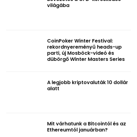
világába
CoinPoker Winter Festival:
rekordnyereményű heads-up
parti, új Mosböck-videó és
dübörgő Winter Masters Series
A legjobb kriptovaluták 10 dollár
alatt
Mit várhatunk a Bitcointól és az
Ethereumtól januárban?