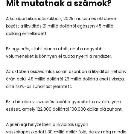
Mit mutatnak a számok?
A korábbi bikás időszakban, 2025 májusa és októbere
között a likviditás 21 millió dollárról egészen 45 millió
dollárig emelkedett.
Ez egy erős, stabil piacra utalt, ahol a nagyobb
volumeneket is könnyen el tudta nyelni a rendszer.
Az októberi összeomlás során azonban a likviditás néhány
órán belül 48 millió dollárról 26 millió dollárra esett vissza,
ami 46%-os zuhanást jelentett.
Ez a hirtelen visszaesés tovább gyorsította az árfolyam
esését, amely 122.000 dollárról 100.000 dollár alá zuhant.
A jelenlegi helyzetben a likviditás ugyan
visszakapaszkodott 30 millió dollár fölé, de ez még mindig