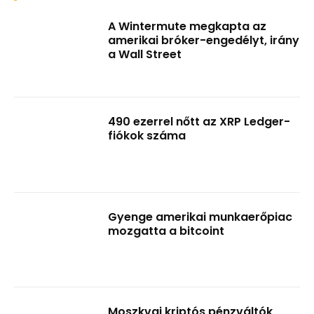
A Wintermute megkapta az
amerikai bróker-engedélyt, irány
a Wall Street
490 ezerrel nőtt az XRP Ledger-
fiókok száma
Gyenge amerikai munkaerőpiac
mozgatta a bitcoint
Moszkvai kriptós pénzváltók