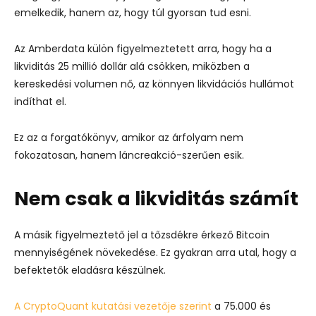
emelkedik, hanem az, hogy túl gyorsan tud esni.
Az Amberdata külön figyelmeztetett arra, hogy ha a
likviditás 25 millió dollár alá csökken, miközben a
kereskedési volumen nő, az könnyen likvidációs hullámot
indíthat el.
Ez az a forgatókönyv, amikor az árfolyam nem
fokozatosan, hanem láncreakció-szerűen esik.
Nem csak a likviditás számít
A másik figyelmeztető jel a tőzsdékre érkező Bitcoin
mennyiségének növekedése. Ez gyakran arra utal, hogy a
befektetők eladásra készülnek.
A CryptoQuant kutatási vezetője szerint
a 75.000 és