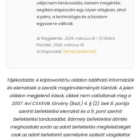
célja nem tanácsadás, hanem megértés:
segíteni eligazodni egy olyan világban, ahol
a pénz, a technológia és a bizalom
egyszerre változik.
📅 Megjelenés:
2026. március 18.
• 🕓 Utolsó
frissítés:
2026. március 19.
✉️ Kapcsolat:
[email protected]
Tájékoztatás: A kriptoworld.hu oldalon található információk
és elemzések a szerzők magánvéleményét tükrözik. A jelen
oldalon megjelenő írások, cikkek nem valósítanak meg a
2007. évi CXXXVIII. törvény (Bszt.) 4. § (2). bek 8. pontja
szerinti befektetési elemzést és a 9. pont szerinti
befektetési tanácsadást.
Bármely befektetési döntés
meghozatala során az adott befektetés megfelelőségét
csak az adott befektető személyére szabott vizsgálattal