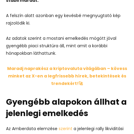
stabil maradt.
A felszín alatt azonban egy kevésbé megnyugtató kép
rajzolódik ki.
Az adatok szerint a mostani emelkedés mögött jóval
gyengébb piaci struktúra áll, mint amit a korábbi
hónapokban láthattunk.
Maradj naprakész a kriptovaluta világában – kövess
minket az X-en a legfrissebb hírek, betekintések és
trendekért!🚀
Gyengébb alapokon állhat a
jelenlegi emelkedés
Az Amberdata elemzése
szerint
a jelenlegi rally likviditási