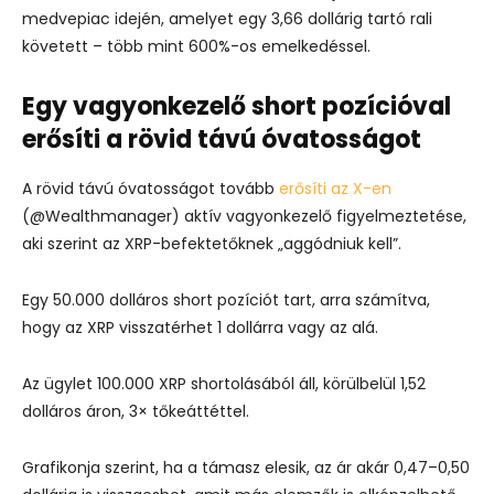
medvepiac idején, amelyet egy 3,66 dollárig tartó rali
követett – több mint 600%-os emelkedéssel.
Egy vagyonkezelő short pozícióval
erősíti a rövid távú óvatosságot
A rövid távú óvatosságot tovább
erősíti az X-en
(@Wealthmanager) aktív vagyonkezelő figyelmeztetése,
aki szerint az XRP-befektetőknek „aggódniuk kell”.
Egy 50.000 dolláros short pozíciót tart, arra számítva,
hogy az XRP visszatérhet 1 dollárra vagy az alá.
Az ügylet 100.000 XRP shortolásából áll, körülbelül 1,52
dolláros áron, 3× tőkeáttéttel.
Grafikonja szerint, ha a támasz elesik, az ár akár 0,47–0,50