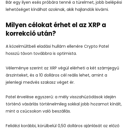
Bár egy ilyen esés próbára tenné a türelmet, jobb belépési
lehetőséget kínálhat azoknak, akik hajlandók kivárni.
Milyen célokat érhet el az XRP a
korrekció után?
A közelmúltbeli eladási hullám ellenére Crypto Patel
hosszú távon továbbra is optimista.
Véleménye szerint az XRP végül elérheti a két számjegyű
árszinteket, és a 10 dolláros cél reális lehet, amint a
jelenlegi medvés szakasz véget ér.
Patel érvelése egyszerű: a mély visszahúzódások idején
történő vásárlás történelmileg sokkal jobb hozamot kínált,
mint a csúcsokon való beszállás.
Felidézi korábbi, körülbelül 0,50 dolláros ajánlását az előző