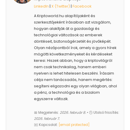
LinkedIn
|
X (Twitter)
|
Facebook
A Kriptoworld.hu alapítójaként és
szerkesztőjeként írásaiban azt vizsgálom,
hogyan alakítják át a gazdasági és
technológiai változások az emberek
döntéseit, biztonságérzetét és jövőképét.
Olyan nézőpontból írok, amely a gyors hírek
mögötti következményeket és kérdéseket
keresi. Hiszek abban, hogy a kriptovilágról
nem csak technikailag, hanem emberi
nyelven is lehet hitelesen beszélni. Írásaim
célja nem tanácsadás, hanem megértés:
segíteni eligazodni egy olyan világban, ahol
a pénz, a technológia és a bizalom
egyszerre változik.
📅 Megjelenés:
2026. február 8.
• 🕓 Utolsó frissítés:
2026. február 7.
✉️ Kapcsolat:
[email protected]