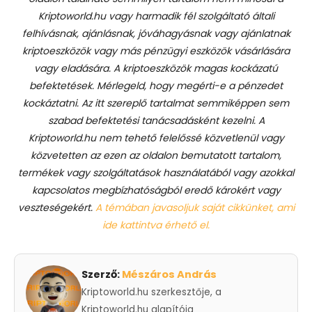
Kriptoworld.hu vagy harmadik fél szolgáltató általi
felhívásnak, ajánlásnak, jóváhagyásnak vagy ajánlatnak
kriptoeszközök vagy más pénzügyi eszközök vásárlására
vagy eladására. A kriptoeszközök magas kockázatú
befektetések. Mérlegeld, hogy megérti-e a pénzedet
kockáztatni. Az itt szereplő tartalmat semmiképpen sem
szabad befektetési tanácsadásként kezelni. A
Kriptoworld.hu nem tehető felelőssé közvetlenül vagy
közvetetten az ezen az oldalon bemutatott tartalom,
termékek vagy szolgáltatások használatából vagy azokkal
kapcsolatos megbízhatóságból eredő károkért vagy
veszteségekért.
A témában javasoljuk saját cikkünket, ami
ide kattintva érhető el.
Szerző:
Mészáros András
Kriptoworld.hu szerkesztője, a
Kriptoworld.hu alapítója