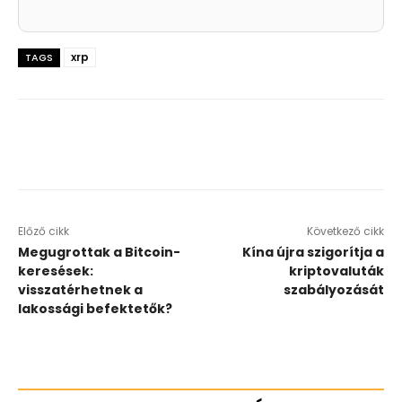
xrp
TAGS
Előző cikk
Következő cikk
Megugrottak a Bitcoin-
Kína újra szigorítja a
keresések:
kriptovaluták
visszatérhetnek a
szabályozását
lakossági befektetők?