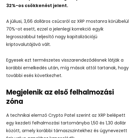
32%-os csökkenést jelent.
A júliusi, 3,66 dolláros csúcsról az XRP mostanra körülbelül
70%-ot esett, ezzel a jelenlegi korrekció egyik
legrosszabbul teljesítő nagy kapitalizációjú
kriptovalutájává vált.
Egyesek ezt természetes visszarendeződésnek látják a
korábbi emelkedés után, míg mások attól tartanak, hogy
további esés következhet.
Megjelenik az első felhalmozási
zóna
A technikai elemző Crypto Patel szerint az XRP belépett
egy kezdeti felhalmozási tartományba 1,50 és 1,30 dollár
között, amely korábbi támaszszintekhez és úgynevezett