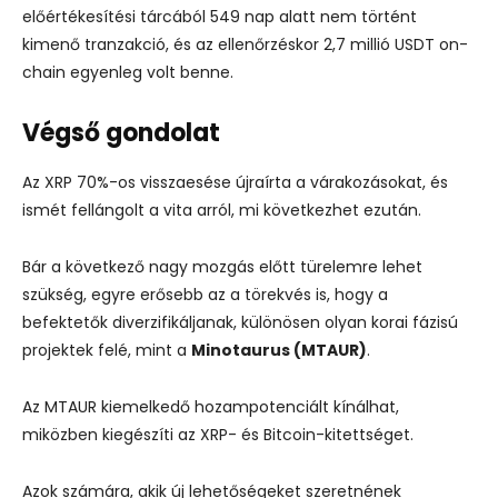
előértékesítési tárcából 549 nap alatt nem történt
kimenő tranzakció, és az ellenőrzéskor 2,7 millió USDT on-
chain egyenleg volt benne.
Végső gondolat
Az XRP 70%-os visszaesése újraírta a várakozásokat, és
ismét fellángolt a vita arról, mi következhet ezután.
Bár a következő nagy mozgás előtt türelemre lehet
szükség, egyre erősebb az a törekvés is, hogy a
befektetők diverzifikáljanak, különösen olyan korai fázisú
projektek felé, mint a
Minotaurus (MTAUR)
.
Az MTAUR kiemelkedő hozampotenciált kínálhat,
miközben kiegészíti az XRP- és Bitcoin-kitettséget.
Azok számára, akik új lehetőségeket szeretnének