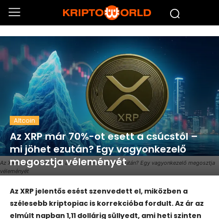
Altcoin
Az XRP már 70%-ot esett a csúcstól –
mi jöhet ezután? Egy vagyonkezelő
megosztja véleményét
Az XRP már 70%-ot esett a csúcstól – mi jöhet ezután? Egy vagyonkezelő megosztja
véleményét
Az XRP jelentős esést szenvedett el, miközben a
szélesebb kriptopiac is korrekcióba fordult. Az ár az
elmúlt napban 1,11 dollárig süllyedt, ami heti szinten