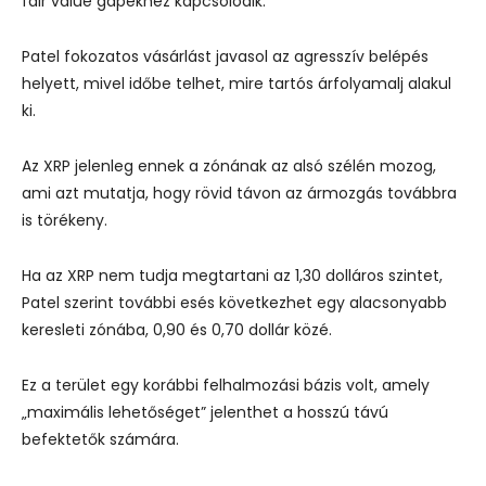
fair value gapekhez kapcsolódik.
Patel fokozatos vásárlást javasol az agresszív belépés
helyett, mivel időbe telhet, mire tartós árfolyamalj alakul
ki.
Az XRP jelenleg ennek a zónának az alsó szélén mozog,
ami azt mutatja, hogy rövid távon az ármozgás továbbra
is törékeny.
Ha az XRP nem tudja megtartani az 1,30 dolláros szintet,
Patel szerint további esés következhet egy alacsonyabb
keresleti zónába, 0,90 és 0,70 dollár közé.
Ez a terület egy korábbi felhalmozási bázis volt, amely
„maximális lehetőséget” jelenthet a hosszú távú
befektetők számára.