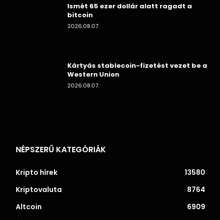
Ismét 65 ezer dollár alatt ragadt a
bitcoin
2026.08.07.
Kártyás stablecoin-fizetést vezet be a
Western Union
2026.08.07.
NÉPSZERŰ KATEGÓRIÁK
Kripto hírek
13580
Kriptovaluta
8764
Altcoin
6909