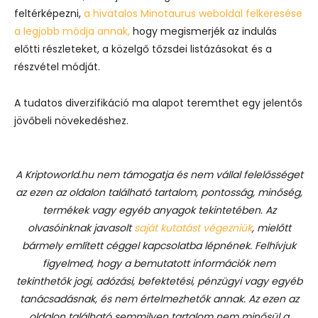
feltérképezni,
a hivatalos Minotaurus weboldal felkeresése
a legjobb módja annak,
hogy megismerjék az indulás
előtti részleteket, a közelgő tőzsdei listázásokat és a
részvétel módját.
A tudatos diverzifikáció ma alapot teremthet egy jelentős
jövőbeli növekedéshez.
A Kriptoworld.hu nem támogatja és nem vállal felelősséget
az ezen az oldalon található tartalom, pontosság, minőség,
termékek vagy egyéb anyagok tekintetében. Az
olvasóinknak javasolt
saját kutatást végezniük
, mielőtt
bármely említett céggel kapcsolatba lépnének. Felhívjuk
figyelmed, hogy a bemutatott információk nem
tekinthetők jogi, adózási, befektetési, pénzügyi vagy egyéb
tanácsadásnak, és nem értelmezhetők annak. Az ezen az
oldalon található semmilyen tartalom nem minősül a