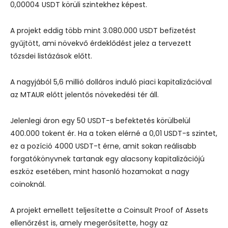
0,00004 USDT körüli szintekhez képest.
A projekt eddig több mint 3.080.000 USDT befizetést
gyűjtött, ami növekvő érdeklődést jelez a tervezett
tőzsdei listázások előtt.
A nagyjából 5,6 millió dolláros induló piaci kapitalizációval
az MTAUR előtt jelentős növekedési tér áll.
Jelenlegi áron egy 50 USDT-s befektetés körülbelül
400.000 tokent ér. Ha a token elérné a 0,01 USDT-s szintet,
ez a pozíció 4000 USDT-t érne, amit sokan reálisabb
forgatókönyvnek tartanak egy alacsony kapitalizációjú
eszköz esetében, mint hasonló hozamokat a nagy
coinoknál.
A projekt emellett teljesítette a Coinsult Proof of Assets
ellenőrzést is, amely megerősítette, hogy az