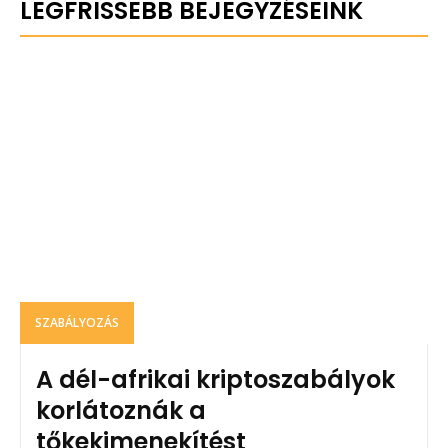
LEGFRISSEBB BEJEGYZÉSEINK
SZABÁLYOZÁS
A dél-afrikai kriptoszabályok
korlátoznák a
tőkekimenekítést