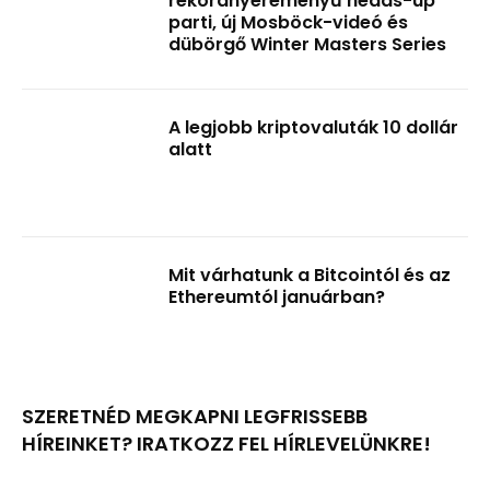
rekordnyereményű heads-up
parti, új Mosböck-videó és
dübörgő Winter Masters Series
A legjobb kriptovaluták 10 dollár
alatt
Mit várhatunk a Bitcointól és az
Ethereumtól januárban?
SZERETNÉD MEGKAPNI LEGFRISSEBB
HÍREINKET? IRATKOZZ FEL HÍRLEVELÜNKRE!