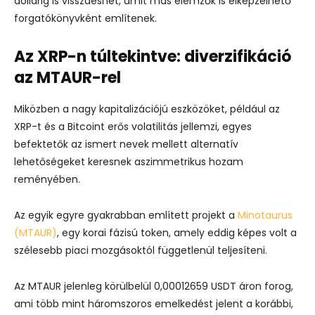
dollárig is visszaeshet, amit más elemzők is elképzelhető
forgatókönyvként említenek.
Az XRP-n túltekintve: diverzifikáció
az MTAUR-rel
Miközben a nagy kapitalizációjú eszközöket, például az
XRP-t és a Bitcoint erős volatilitás jellemzi, egyes
befektetők az ismert nevek mellett alternatív
lehetőségeket keresnek aszimmetrikus hozam
reményében.
Az egyik egyre gyakrabban említett projekt a
Minotaurus
(MTAUR)
, egy korai fázisú token, amely eddig képes volt a
szélesebb piaci mozgásoktól függetlenül teljesíteni.
Az MTAUR jelenleg körülbelül 0,00012659 USDT áron forog,
ami több mint háromszoros emelkedést jelent a korábbi,