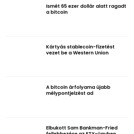
Ismét 65 ezer dollár alatt ragadt
a bitcoin
Kártyás stablecoin-fizetést
vezet be a Western Union
A bitcoin árfolyama újabb
mélypontjelzést ad
Elbukott Sam Bankman-Fried
fellebbezése az FTX-ügyben