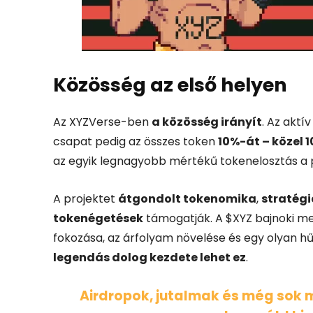
Közösség
az
első
helyen
Az
XYZVerse-
ben
a
közösség
irányít
.
Az
aktí
csapat
pedig
az
összes
token
10%-
át –
közel
1
az
egyik
legnagyobb
mértékű
tokenelosztás
a
A
projektet
átgondolt
tokenomika
,
stratégi
tokenégetések
támogatják.
A $
XYZ
bajnoki
me
fokozása,
az
árfolyam
növelése
és
egy
olyan
h
legendás
dolog
kezdete
lehet
ez
.
Airdropok,
jutalmak
és
még
sok