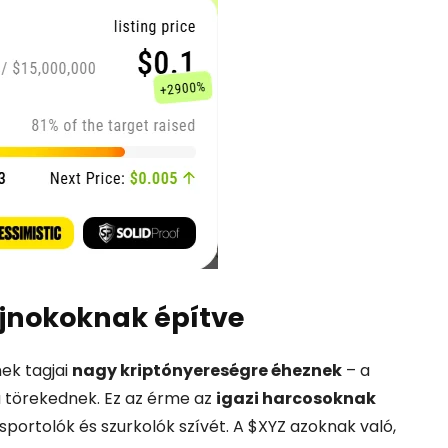
jnokoknak
építve
nek
tagjai
nagy
kriptónyereségre
éheznek
–
a
a
törekednek.
Ez
az
érme
az
igazi
harcosoknak
sportolók
és
szurkolók
szívét.
A $
XYZ
azoknak
való,