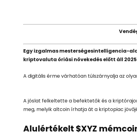
Facebook
X
Vendé
Egy
izgalmas
mesterségesintelligencia-
al
kriptovaluta
óriási
növekedés
előtt
áll
2025
A
digitális
érme
várhatóan
túlszárnyalja
az
oly
A
jóslat
felkeltette
a
befektetők
és
a
kriptóraj
meg,
melyik
altcoin
írhatja
át
a
kriptopiac
jövőj
Alulértékelt $
XYZ
mémcoi