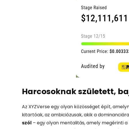
Harcosoknak
született,
ba
Az
XYZVerse
egy
olyan
közösséget
épít,
amely
kitartóak,
az
ambiciózusak,
akik
a
dominanciár
szól
–
egy
olyan
mentalitás,
amely
megérinti
a