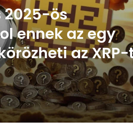
s 2025-ös
ol ennek az egy
körözheti az XRP-