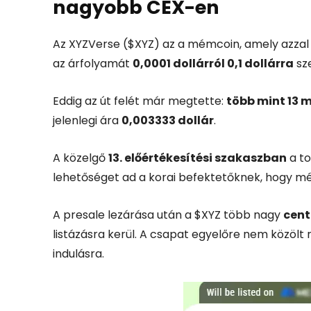
nagyobb
CEX-
en
Az
XYZVerse ($
XYZ)
az
a
mémcoin,
amely
azza
az
árfolyamát
0,0001
dollárról
0,1
dollárra
sz
Eddig
az
út
felét
már
megtette:
több
mint
13
m
jelenlegi
ára
0,003333
dollár
.
A
közelgő
13.
előértékesítési
szakaszban
a
t
lehetőséget
ad
a
korai
befektetőknek,
hogy
m
A
presale
lezárása
után
a $
XYZ
több
nagy
cent
listázásra
kerül.
A
csapat
egyelőre
nem
közölt
indulásra.