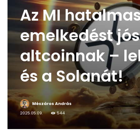
Az MI hatalma
emelkedést jós
altcoinnak – le
és a Solanát!
Mészáros András
2025.05.09.
544