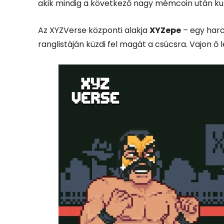
akik
mindig
a
következő
nagy
mémcoin
után
ku
Az
XYZVerse
központi
alakja
XYZepe
–
egy
har
ranglistáján
küzdi
fel
magát
a
csúcsra.
Vajon
ő