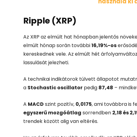
használd
ki
Ripple (
XRP)
Az
XRP
az
elmúlt
hat
hónapban
jelentős
növek
elmúlt
hónap
során
további
16,19%-
os
erősöd
kereskednek
vele.
Az
elmúlt
hét
árfolyamválto
lassulását
jelezheti.
A
technikai
indikátorok
túlvett
állapotot
mutat
a
Stochastic
oscillator
pedig
87,48
–
mindke
A
MACD
szint
pozitív,
0,0175
,
ami
továbbra
is
f
egyszerű
mozgóátlag
sorrendben
2,18
és
2,
trendek
között
alig
van
eltérés.