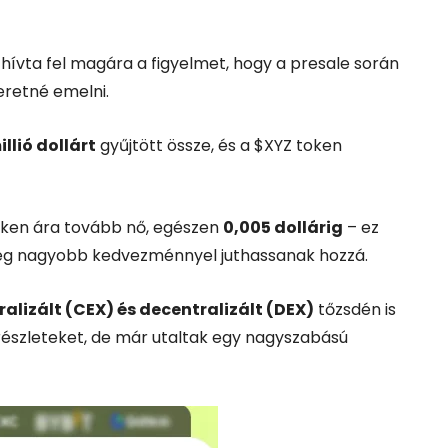
l
hívta
fel
magára
a
figyelmet,
hogy
a
presale
során
eretné
emelni.
illió
dollárt
gyűjtött
össze,
és
a $
XYZ
token
oken
ára
tovább
nő,
egészen
0,005
dollárig
–
ez
ég
nagyobb
kedvezménnyel
juthassanak
hozzá.
ralizált (
CEX)
és
decentralizált (
DEX)
tőzsdén
is
részleteket,
de
már
utaltak
egy
nagyszabású