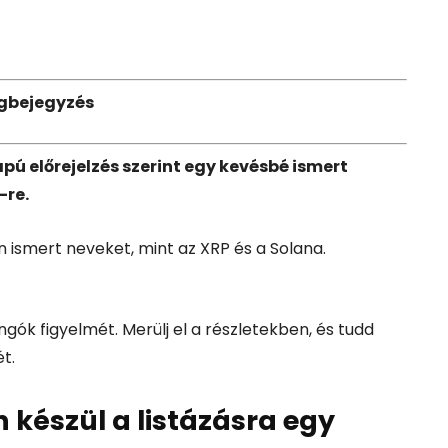
gbejegyzés
apú
előrejelzés
szerint
egy
kevésbé
ismert
-
re.
an
ismert
neveket,
mint
az
XRP
és
a
Solana.
ongók
figyelmét.
Merülj
el
a
részletekben,
és
tudd
ét.
n
készül
a
listázásra
egy