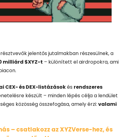
v
résztvevők
jelentős
jutalmakban
részesülnek,
a
0
milliárd $
XYZ-
t
–
különített
el
airdropokra,
ami
piacon.
ai
CEX-
és
DEX-
listázások
és
rendszeres
netelésre
készült –
minden
lépés
célja
a
lendület
űséges
közösség
összefogása,
amely
érzi:
valami
más –
csatlakozz
az
XYZVerse-
hez,
és