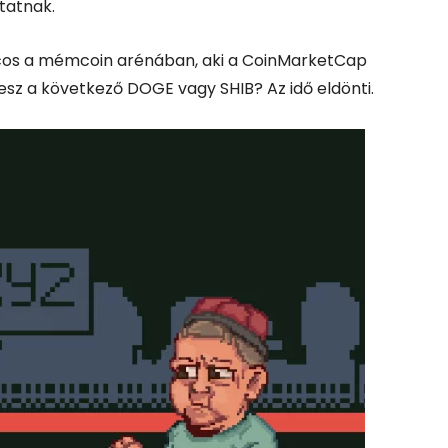
tatnak.
cos
a
mémcoin
arénában,
aki
a
CoinMarketCap
lesz
a
következő
DOGE
vagy
SHIB?
Az
idő
eldönti.