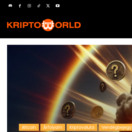
Altcoin
Árfolyam
Kriptovaluta
Vendégbejegy