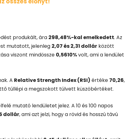
az
összes
előnyt!
edést
produkált,
ára
298,48%-
kal
emelkedett
.
Az
ést
mutatott,
jelenleg
2,07
és
2,31
dollár
között
zása
viszont
mindössze
0,5610%
volt,
ami
a
lendület
nak.
A
Relative
Strength
Index (
RSI)
értéke
70,26
,
ttő
túllépi
a
megszokott
túlvett
küszöbértéket.
elfelé
mutató
lendületet
jelez.
A
10
és
100
napos
15
dollár
,
ami
azt
jelzi,
hogy
a
rövid
és
hosszú
távú