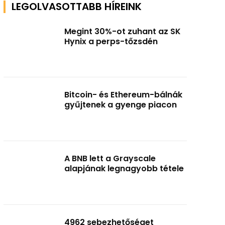
LEGOLVASOTTABB HÍREINK
Megint 30%-ot zuhant az SK
Hynix a perps-tőzsdén
Bitcoin- és Ethereum-bálnák
gyűjtenek a gyenge piacon
A BNB lett a Grayscale
alapjának legnagyobb tétele
4962 sebezhetőséget