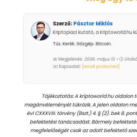
Szerző:
Pásztor Miklós
Kriptopiaci kutató, a Kriptoworld.hu k
Tűz. Kerék. Gőzgép. Bitcoin.
📅 Megjelenés:
2026. május 13.
• 🕓 Utolsó
✉️ Kapcsolat:
[email protected]
Tájékoztatás: A kriptoworld.hu oldalon 
magánvéleményét tükrözik. A jelen oldalon me
évi CXXXVIII. törvény (Bszt.) 4. § (2). bek 8. pon
befektetési tanácsadást.
Bármely befekteté
megfelelőségét csak az adott befektető szem