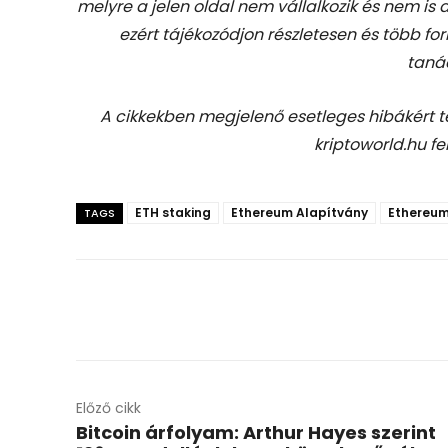
melyre a jelen oldal nem vállalkozik és nem is
ezért tájékozódjon részletesen és több for
taná
A cikkekben megjelenő esetleges hibákért 
kriptoworld.hu fe
ETH staking
Ethereum Alapítvány
Ethereum
TAGS
Előző cikk
Bitcoin árfolyam: Arthur Hayes szerint