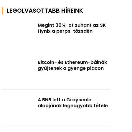
LEGOLVASOTTABB HÍREINK
Megint 30%-ot zuhant az SK
Hynix a perps-tőzsdén
Bitcoin- és Ethereum-bálnák
gyűjtenek a gyenge piacon
A BNB lett a Grayscale
alapjának legnagyobb tétele