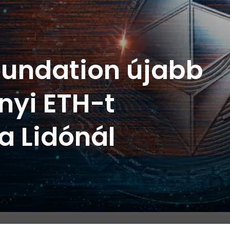
oundation újabb
rnyi ETH-t
 a Lidónál