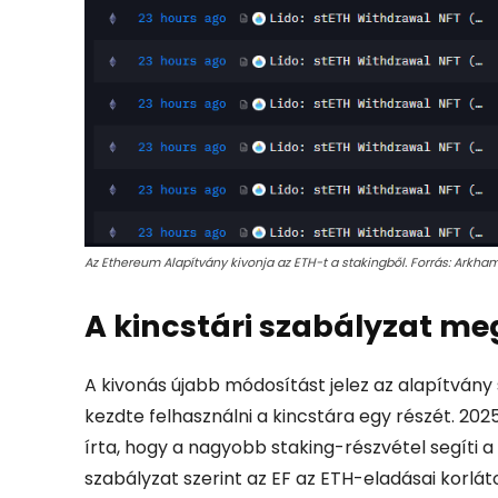
Az Ethereum Alapítvány kivonja az ETH-t a stakingből. Forrás: Arkha
A kincstári szabályzat me
A kivonás újabb módosítást jelez az alapítvány 
kezdte felhasználni a kincstára egy részét. 2025
írta, hogy a nagyobb staking-részvétel segíti a p
szabályzat szerint az EF az ETH-eladásai korláto