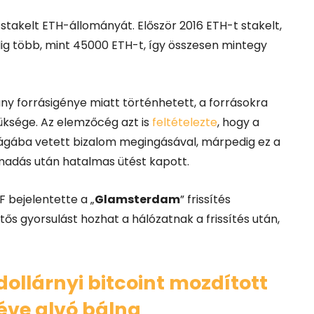
stakelt ETH-állományát. Először 2016 ETH-t stakelt,
dig több, mint 45000 ETH-t, így összesen mintegy
ány forrásigénye miatt történhetett, a forrásokra
züksége. Az elemzőcég azt is
feltételezte
, hogy a
ságába vetett bizalom megingásával, márpedig ez a
támadás után hatalmas ütést kapott.
F bejelentette a „
Glamsterdam
” frissítés
tős gyorsulást hozhat a hálózatnak a frissítés után,
 dollárnyi bitcoint mozdított
éve alvó bálna