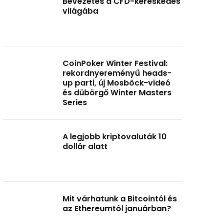
Bevezetés a CFD-kereskedés
világába
CoinPoker Winter Festival:
rekordnyereményű heads-
up parti, új Mosböck-videó
és dübörgő Winter Masters
Series
A legjobb kriptovaluták 10
dollár alatt
Mit várhatunk a Bitcointól és
az Ethereumtól januárban?