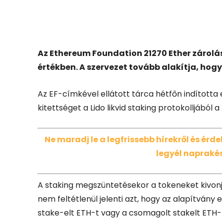
Facebook
X
Az Ethereum Foundation 21270 Ether zárolását
értékben. A szervezet tovább alakítja, hog
Az EF-címkével ellátott tárca hétfőn indította
kitettséget a Lido likvid staking protokolljából 
Ne maradj le a legfrissebb hírekről és ér
legyél naprakés
A staking megszüntetésekor a tokeneket kivonj
nem feltétlenül jelenti azt, hogy az alapítvány e
stake-elt ETH-t vagy a csomagolt stakelt ETH-t,