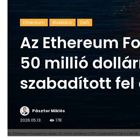
Ethereum
Blokklánc
Defi
Az Ethereum F
50 millió dollá
szabadított fel
Pásztor Miklós
2026.05.13.
178
Az Ethereum Foundation újabb 50 millió dollárnyi ETH-t szabadított fel a Lidónál