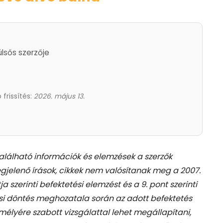
ülsős szerzője
 frissítés:
2026. május 13.
található információk és elemzések a szerzők
gjelenő írások, cikkek nem valósítanak meg a 2007.
tja szerinti befektetési elemzést és a 9. pont szerinti
si döntés meghozatala során az adott befektetés
élyére szabott vizsgálattal lehet megállapítani,