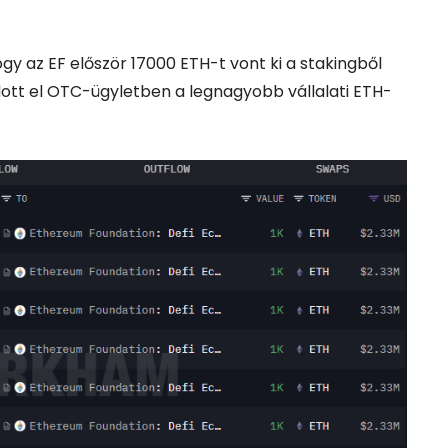
ogy az EF először 17000 ETH-t vont ki a stakingből
adott el OTC-ügyletben a legnagyobb vállalati ETH-