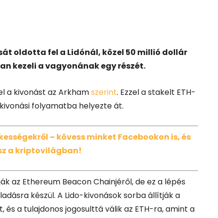
 oldotta fel a Lidónál, közel 50 millió dollár
yan kezeli a vagyonának egy részét.
 el a kivonást az Arkham
szerint
. Ezzel a stakelt ETH-
a kivonási folyamatba helyezte át.
dekességekről – kövess minket Facebookon is, és
z a kriptovilágban!
ák az Ethereum Beacon Chainjéről, de ez a lépés
ladásra készül. A Lido-kivonások sorba állítják a
 és a tulajdonos jogosulttá válik az ETH-ra, amint a