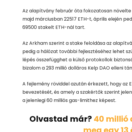
Az alapítvány február óta fokozatosan növelte 
majd márciusban 22517 ETH-t, április elején pe
69500 stakelt ETH-nál tart.
Az Arkham szerint a stake feloldása az alapítv
pedig a hálózat további fejlesztéséhez lehet s
lépés összefügghet a külső protokollok bizton
bizalom a 293 millió dolláros Kelp DAO elleni 
A fejlemény röviddel azután érkezett, hogy az E
bevezetését, és amely a szakértők szerint jelen
a jelenlegi 60 milliós gas-limithez képest.
Olvastad már?
40 millió
meg egy 13 