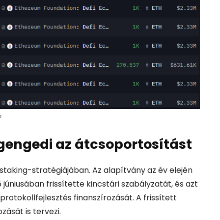
m
gengedi az átcsoportosítást
staking-stratégiájában. Az alapítvány az év elején
 júniusában frissítette kincstári szabályzatát, és azt
rotokollfejlesztés finanszírozását. A frissített
zását is tervezi.