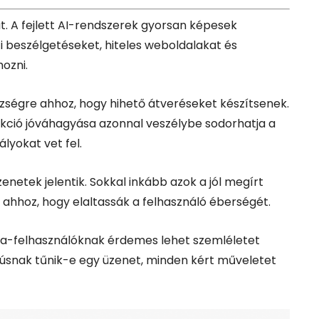
t. A fejlett AI-rendszerek gyorsan képesek
ti beszélgetéseket, hiteles weboldalakat és
ozni.
szségre ahhoz, hogy hihető átveréseket készítsenek.
akció jóváhagyása azonnal veszélybe sodorhatja a
lyokat vet fel.
netek jelentik. Sokkal inkább azok a jól megírt
hhoz, hogy elaltassák a felhasználó éberségét.
uta-felhasználóknak érdemes lehet szemléletet
núsnak tűnik-e egy üzenet, minden kért műveletet