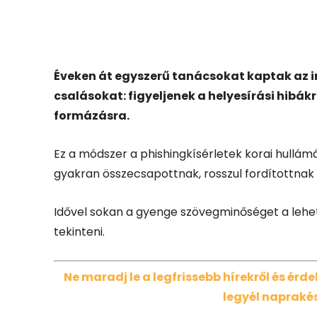
Facebook
X
Éveken át egyszerű tanácsokat kaptak az in
csalásokat: figyeljenek a helyesírási hibákr
formázásra.
Ez a módszer a phishingkísérletek korai hullám
gyakran összecsapottnak, rosszul fordítottna
Idővel sokan a gyenge szövegminőséget a lehe
tekinteni.
Ne maradj le a legfrissebb hírekről és ér
legyél naprakés