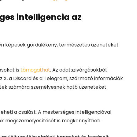
es intelligencia az
en képesek gördülékeny, természetes üzeneteket
ásokat is
támogathat
. Az adatszivárgásokból,
az X, a Discord és a Telegram, származó információk
ttek számára személyesnek ható üzeneteket
heti a csalást. A mesterséges intelligenciával
k megszemélyesítését is megkönnyítheti.