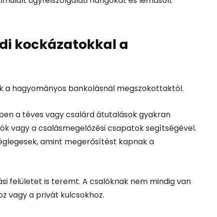
imulált ügyfélszolgálati hangokat és lemásolt
di kockázatokkal a
nek a hagyományos bankolásnál megszokottaktól.
en a téves vagy csalárd átutalások gyakran
tatók vagy a csalásmegelőzési csapatok segítségével.
véglegesek, amint megerősítést kapnak a
i felületet is teremt. A csalóknak nem mindig van
z vagy a privát kulcsokhoz.