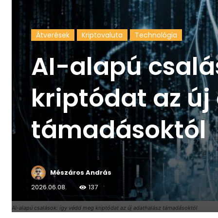
Átverések
Kriptovaluta
Technológia
AI-alapú csalá
kriptódat az ú
támadásoktól
Mészáros András
2026.06.08.
137
AI-alapú csalások: így védd meg kriptódat az új adathalász támadásoktól