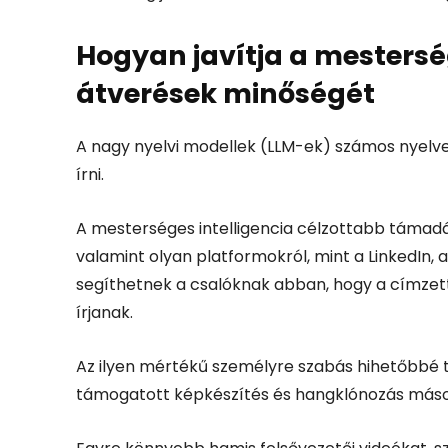
Hogyan javítja a mesterség
átverések minőségét
A nagy nyelvi modellek (LLM-ek) számos nyelv
írni.
A mesterséges intelligencia célzottabb támad
valamint olyan platformokról, mint a LinkedIn, 
segíthetnek a csalóknak abban, hogy a címze
írjanak.
Az ilyen mértékű személyre szabás hihetőbbé te
támogatott képkészítés és hangklónozás máso