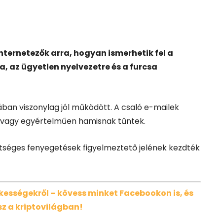
ternetezők arra, hogyan ismerhetik fel a
a, az ügyetlen nyelvezetre és a furcsa
ában viszonylag jól működött. A csaló e-mailek
k vagy egyértelműen hamisnak tűntek.
tséges fenyegetések figyelmeztető jelének kezdték
dekességekről – kövess minket Facebookon is, és
z a kriptovilágban!