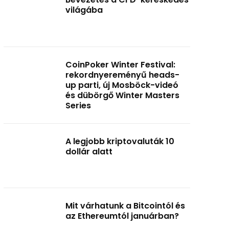
világába
CoinPoker Winter Festival:
rekordnyereményű heads-
up parti, új Mosböck-videó
és dübörgő Winter Masters
Series
A legjobb kriptovaluták 10
dollár alatt
Mit várhatunk a Bitcointól és
az Ethereumtól januárban?