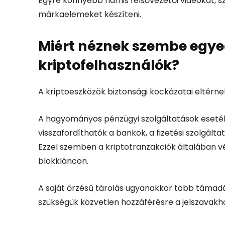
Egyre könnyebb hamis felsővezetői videókat, sz
márkaelemeket készíteni.
Miért néznek szembe egye
kriptofelhasználók?
A kriptoeszközök biztonsági kockázatai eltér
A hagyományos pénzügyi szolgáltatások esetéb
visszafordíthatók a bankok, a fizetési szolgál
Ezzel szemben a kriptotranzakciók általában 
blokkláncon.
A saját őrzésű tárolás ugyanakkor több támadás
szükségük közvetlen hozzáférésre a jelszavakho