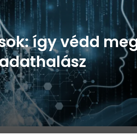
sok: így védd me
j adathalász