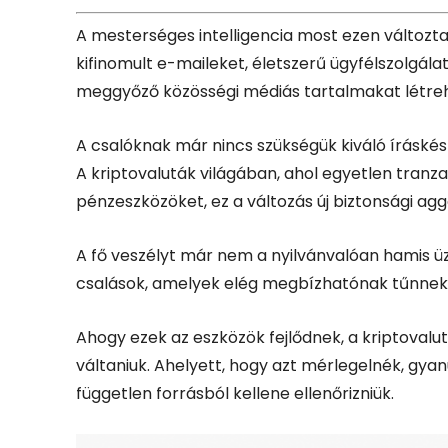
A mesterséges intelligencia most ezen változta
kifinomult e-maileket, életszerű ügyfélszolgála
meggyőző közösségi médiás tartalmakat létreh
A csalóknak már nincs szükségük kiváló íráské
A kriptovaluták világában, ahol egyetlen tranz
pénzeszközöket, ez a változás új biztonsági aggá
A fő veszélyt már nem a nyilvánvalóan hamis üze
csalások, amelyek elég megbízhatónak tűnnek a
Ahogy ezek az eszközök fejlődnek, a kriptoval
váltaniuk. Ahelyett, hogy azt mérlegelnék, gya
független forrásból kellene ellenőrizniük.