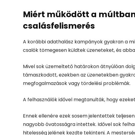
Miért működött a múltban
csalásfelismerés
A korábbi adathalász kampányok gyakran a min
csalók tömegesen küldtek üzeneteket, és abban
Mivel sok üzemeltető határokon átnyúlóan dol
támaszkodott, ezekben az üzenetekben gyakran
megfogalmazások vagy tördelési problémák.
A felhasználók idővel megtanulták, hogy ezeket 
Ennek ellenére ezek sosem jelentettek teljesen
nagyobb óvatosságra intettek. Idővel sok felha
hitelesség jelének kezdte tekinteni. A mestersé