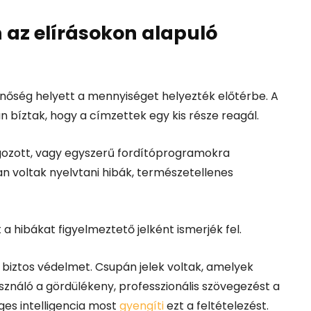
 az elírásokon alapuló
őség helyett a mennyiséget helyezték előtérbe. A
 bíztak, hogy a címzettek egy kis része reagál.
gozott, vagy egyszerű fordítóprogramokra
 voltak nyelvtani hibák, természetellenes
a hibákat figyelmeztető jelként ismerjék fel.
 biztos védelmet. Csupán jelek voltak, amelyek
sználó a gördülékeny, professzionális szövegezést a
ges intelligencia most
gyengíti
ezt a feltételezést.