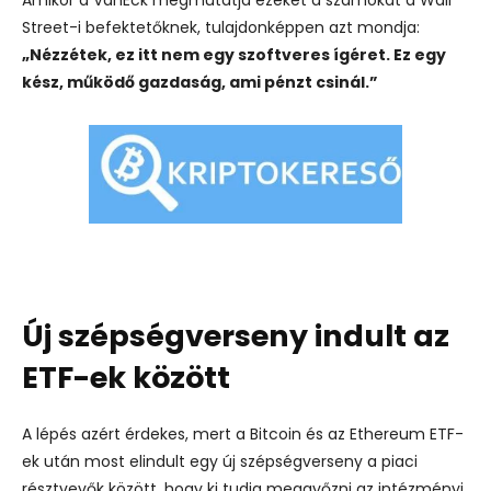
Street-i befektetőknek, tulajdonképpen azt mondja:
„Nézzétek, ez itt nem egy szoftveres ígéret. Ez egy
kész, működő gazdaság, ami pénzt csinál.”
Új szépségverseny indult az
ETF-ek között
A lépés azért érdekes, mert a Bitcoin és az Ethereum ETF-
ek után most elindult egy új szépségverseny a piaci
résztvevők között, hogy ki tudja meggyőzni az intézményi