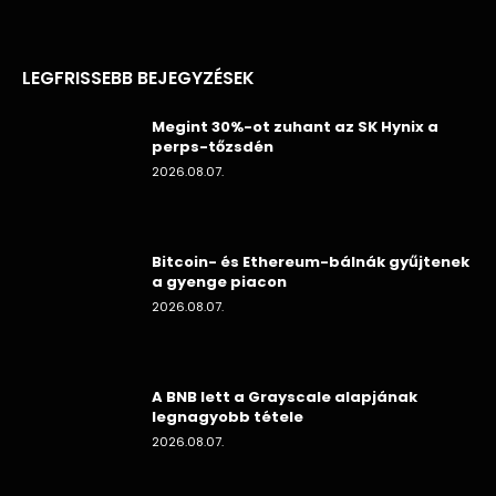
LEGFRISSEBB BEJEGYZÉSEK
Megint 30%-ot zuhant az SK Hynix a
perps-tőzsdén
2026.08.07.
Bitcoin- és Ethereum-bálnák gyűjtenek
a gyenge piacon
2026.08.07.
A BNB lett a Grayscale alapjának
legnagyobb tétele
2026.08.07.