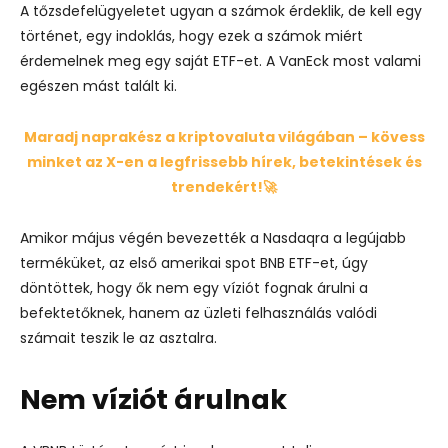
A tőzsdefelügyeletet ugyan a számok érdeklik, de kell egy
történet, egy indoklás, hogy ezek a számok miért
érdemelnek meg egy saját ETF-et. A VanEck most valami
egészen mást talált ki.
Maradj naprakész a kriptovaluta világában – kövess
minket az X-en a legfrissebb hírek, betekintések és
trendekért!🚀
Amikor május végén bevezették a Nasdaqra a legújabb
terméküket, az első amerikai spot BNB ETF-et, úgy
döntöttek, hogy ők nem egy víziót fognak árulni a
befektetőknek, hanem
az üzleti felhasználás valódi
számait teszik le
az asztalra.
Nem víziót árulnak