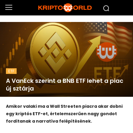
ETF
A VanEck szerint a BNB ETF lehet a piac
új sztárja
Amikor valaki ma a Wall Streeten piacra akar dobni
egy kriptós ETF-et, értelemszerűen nagy gondot
fordítanak a narratíva felépítésének.