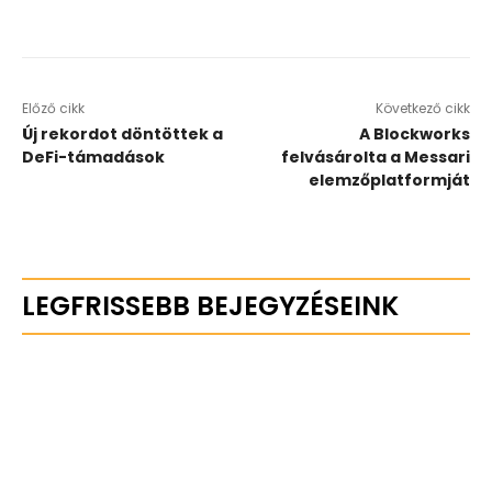
Előző cikk
Következő cikk
Új rekordot döntöttek a
A Blockworks
DeFi-támadások
felvásárolta a Messari
elemzőplatformját
LEGFRISSEBB BEJEGYZÉSEINK