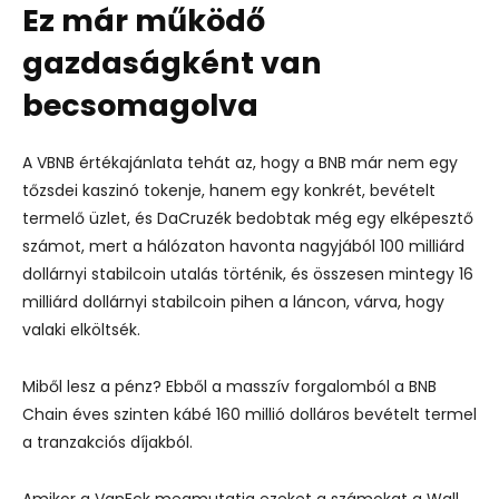
Ez már működő
gazdaságként van
becsomagolva
A VBNB értékajánlata tehát az, hogy a BNB már nem egy
tőzsdei kaszinó tokenje, hanem egy konkrét, bevételt
termelő üzlet, és DaCruzék bedobtak még egy elképesztő
számot, mert a hálózaton havonta nagyjából 100 milliárd
dollárnyi stabilcoin utalás történik, és összesen mintegy 16
milliárd dollárnyi stabilcoin pihen a láncon, várva, hogy
valaki elköltsék.
Miből lesz a pénz? Ebből a masszív forgalomból a BNB
Chain éves szinten kábé 160 millió dolláros bevételt termel
a tranzakciós díjakból.
Amikor a VanEck megmutatja ezeket a számokat a Wall