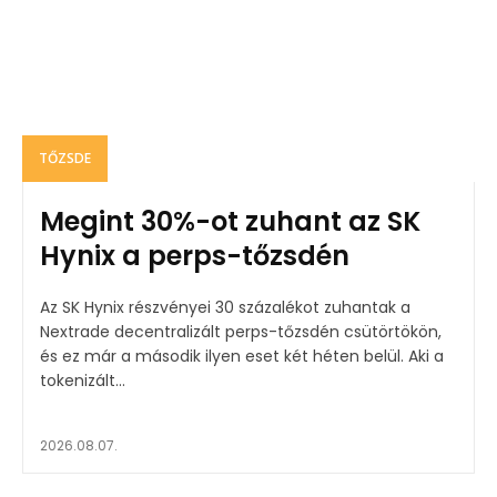
TŐZSDE
Megint 30%-ot zuhant az SK
Hynix a perps-tőzsdén
Az SK Hynix részvényei 30 százalékot zuhantak a
Nextrade decentralizált perps-tőzsdén csütörtökön,
és ez már a második ilyen eset két héten belül. Aki a
tokenizált...
2026.08.07.