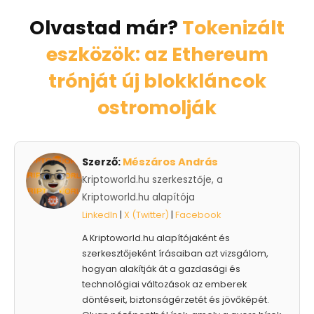
Olvastad már?
Tokenizált
eszközök: az Ethereum
trónját új blokkláncok
ostromolják
Szerző:
Mészáros András
Kriptoworld.hu szerkesztője, a
Kriptoworld.hu alapítója
LinkedIn
|
X (Twitter)
|
Facebook
A Kriptoworld.hu alapítójaként és
szerkesztőjeként írásaiban azt vizsgálom,
hogyan alakítják át a gazdasági és
technológiai változások az emberek
döntéseit, biztonságérzetét és jövőképét.