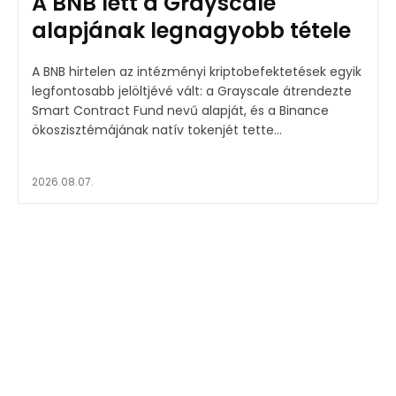
A BNB lett a Grayscale
alapjának legnagyobb tétele
A BNB hirtelen az intézményi kriptobefektetések egyik
legfontosabb jelöltjévé vált: a Grayscale átrendezte
Smart Contract Fund nevű alapját, és a Binance
ökoszisztémájának natív tokenjét tette...
2026.08.07.