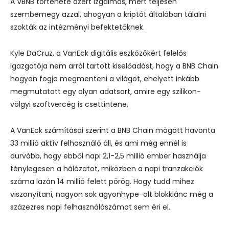
A VBNB története azért izgalmas, mert teljesen
szembemegy azzal, ahogyan a kriptót általában tálalni
szokták az intézményi befektetőknek.
Kyle DaCruz, a VanEck digitális eszközökért felelős
igazgatója nem arról tartott kiselőadást, hogy a BNB Chain
hogyan fogja megmenteni a világot, ehelyett inkább
megmutatott egy olyan adatsort, amire egy szilikon-
völgyi szoftvercég is csettintene.
A VanEck számításai szerint a BNB Chain mögött havonta
33 millió aktív felhasználó áll, és ami még ennél is
durvább, hogy ebből napi 2,1-2,5 millió ember használja
ténylegesen a hálózatot, miközben a napi tranzakciók
száma lazán 14 millió felett pörög. Hogy tudd mihez
viszonyítani, nagyon sok agyonhype-olt blokklánc még a
százezres napi felhasználószámot sem éri el.