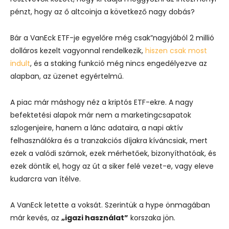
pénzt, hogy az ő altcoinja a következő nagy dobás?
Bár a VanEck ETF-je egyelőre még csak”nagyjából 2 millió
dolláros kezelt vagyonnal rendelkezik,
hiszen csak most
indult
, és a staking funkció még nincs engedélyezve az
alapban, az üzenet egyértelmű.
A piac már máshogy néz a kriptós ETF-ekre. A nagy
befektetési alapok már nem a marketingcsapatok
szlogenjeire, hanem a lánc adataira, a napi aktív
felhasználókra és a tranzakciós díjakra kíváncsiak, mert
ezek a valódi számok, ezek mérhetőek, bizonyíthatóak, és
ezek döntik el, hogy az út a siker felé vezet-e, vagy eleve
kudarcra van ítélve.
A VanEck letette a voksát. Szerintük a hype önmagában
már kevés, az
„igazi használat”
korszaka jön.