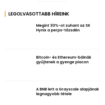
LEGOLVASOTTABB HÍREINK
Megint 30%-ot zuhant az SK
Hynix a perps-tőzsdén
Bitcoin- és Ethereum-bálnák
gyűjtenek a gyenge piacon
A BNB lett a Grayscale alapjának
legnagyobb tétele