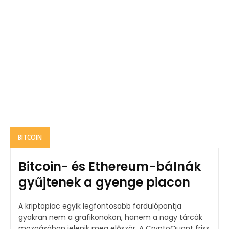
BITCOIN
Bitcoin- és Ethereum-bálnák
gyűjtenek a gyenge piacon
A kriptopiac egyik legfontosabb fordulópontja
gyakran nem a grafikonokon, hanem a nagy tárcák
mozgásában jelenik meg először. A CryptoQuant friss