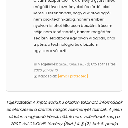
Olyan nézőpontból írok, amely a gyors hírek
mögötti következményeket és kérdéseket
keresi. Hiszek abban, hogy a kriptovilágról
nem csak technikailag, hanem emberi
nyelven is lehet hitelesen beszélni. Írásaim
célja nem tanácsadás, hanem megértés:
segíteni eligazodni egy olyan világban, ahol
a pénz, a technológia és a bizalom
egyszerre változik.
📅 Megjelenés:
2026. június 16.
• 🕓 Utolsó frissítés:
2026. június 16.
✉️ Kapcsolat:
[email protected]
Tájékoztatás: A kriptoworld.hu oldalon található információk
és elemzések a szerzők magánvéleményét tükrözik. A jelen
oldalon megjelenő írások, cikkek nem valósítanak meg a
2007. évi CXXXVIII. törvény (Bszt.) 4. § (2). bek 8. pontja