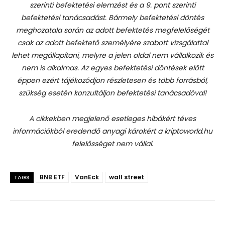
szerinti befektetési elemzést és a 9. pont szerinti
befektetési tanácsadást.
Bármely befektetési döntés
meghozatala során az adott befektetés megfelelőségét
csak az adott befektető személyére szabott vizsgálattal
lehet megállapítani, melyre a jelen oldal nem vállalkozik és
nem is alkalmas. Az egyes befektetési döntések előtt
éppen ezért tájékozódjon részletesen és több forrásból,
szükség esetén konzultáljon befektetési tanácsadóval!
A cikkekben megjelenő esetleges hibákért téves
információkból eredendő anyagi károkért a kriptoworld.hu
felelősséget nem vállal.
BNB ETF
VanEck
wall street
TAGS