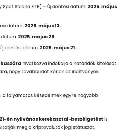
 Spot Solana ETF) – Új döntési dátum:
2025. május
tési dátum:
2025. május 13.
i dátum:
2025. május 29.
Új döntési dátum:
2025. május 21.
akaszára
hivatkozva indokolja a határidők kitolását.
ára, hogy további időt kérjen az indítványok
an, a folyamatos késedelmek egyre nagyobb
 21-én nyilvános kerekasztal-beszélgetést
is
itatják meg a kriptovaluták jogi státuszát,