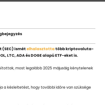
gbejegyzés
t (SEC) ismét
elhalasztotta
több kriptovaluta-
SOL, LTC, ADA és DOGE alapú ETF-eket is.
ámítottak, most legalább 2025 májusáig kénytelenek
ja a késleltetést, hogy további időre van szüksége