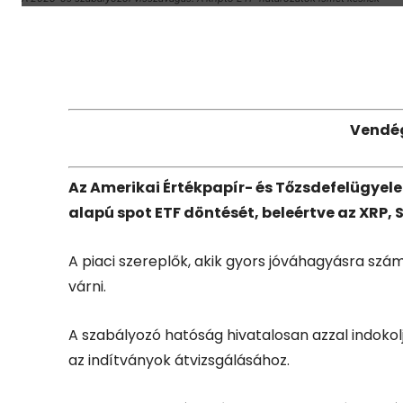
Facebook
X
Vendé
Az Amerikai Értékpapír- és Tőzsdefelügyele
alapú spot ETF döntését, beleértve az XRP, 
A piaci szereplők, akik gyors jóváhagyásra sz
várni.
A szabályozó hatóság hivatalosan azzal indokol
az indítványok átvizsgálásához.