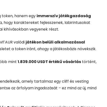
 token, hanem egy
immerszív játékgazdaság
, hogy karaktereket fejlesszenek, labirintusokat
ai kihívásokban vegyenek részt.
 MTAUR valódi
játékon belüli alkalmazással
letet a token iránt, ahogy a játékosbázis növekszik.
 több mint
1.839.000 USDT értékű vásárlás
történt,
endelkezik, amely tartalmaz egy cliff és vesting
kkentse az árfolyam ingadozását – ez mind az új, mind