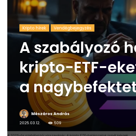
Kripto hírek
Vendégbejegyzés
A szabályozó h
kripto-ETF-eke
a nagybefektet
Mészáros András
2025.03.12.
509
A 2025-ös szabályozói visszavágás: A kripto ETF-határozatok ismét késnek