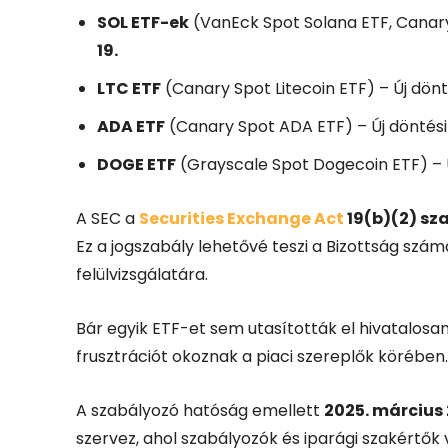
SOL ETF-ek
(VanEck Spot Solana ETF, Canary
19.
LTC ETF
(Canary Spot Litecoin ETF) – Új dön
ADA ETF
(Canary Spot ADA ETF) – Új döntés
DOGE ETF
(Grayscale Spot Dogecoin ETF) – 
A SEC a
Securities Exchange Act
19(b)(2) sz
Ez a jogszabály lehetővé teszi a Bizottság szám
felülvizsgálatára.
Bár egyik ETF-et sem utasították el hivatalos
frusztrációt okoznak a piaci szereplők körében.
A szabályozó hatóság emellett
2025. március
szervez, ahol szabályozók és iparági szakértők v