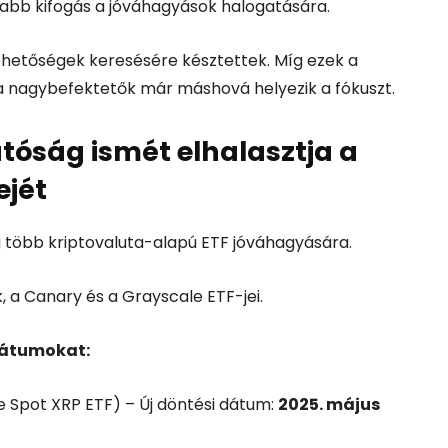
jabb kifogás a jóváhagyások halogatására.
ehetőségek keresésére késztettek. Míg ezek a
, a nagybefektetők már máshová helyezik a fókuszt.
tóság ismét elhalasztja a
ejét
g több kriptovaluta-alapú ETF jóváhagyására.
, a Canary és a Grayscale ETF-jei.
dátumokat:
 Spot XRP ETF) – Új döntési dátum:
2025. május