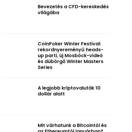
Bevezetés a CFD-kereskedés
világába
CoinPoker Winter Festival:
rekordnyereményű heads-
up parti, új Mosböck-videó
és dübörgő Winter Masters
Series
A legjobb kriptovaluták 10
dollár alatt
Mit várhatunk a Bitcointól és
az Ethereumtól januárban?