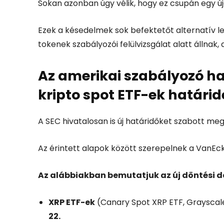
Sokan azonban úgy vélik, hogy ez csupán egy ú
Ezek a késedelmek sok befektetőt alternatív l
tokenek szabályozói felülvizsgálat alatt állnak
Az amerikai szabályozó ha
kripto spot ETF-ek határid
A SEC hivatalosan is új határidőket szabott me
Az érintett alapok között szerepelnek a VanEck
Az alábbiakban bemutatjuk az új döntési 
XRP ETF-ek
(Canary Spot XRP ETF, Grayscale
22.