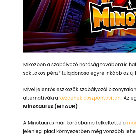
Miközben a szabályozó hatóság továbbra is hal
sok „okos pénz” tulajdonosa egyre inkább az új 
Mivel jelentős eszközök szabályozói bizonytal
alternatívákra
kezdenek összpontosítani
. Az e
Minotaurus (MTAUR)
.
A Minotaurus már korábban is felkeltette a
mag
jelenlegi piaci környezetben még vonzóbb lehe