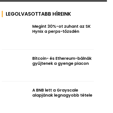
LEGOLVASOTTABB HÍREINK
Megint 30%-ot zuhant az SK
Hynix a perps-tőzsdén
Bitcoin- és Ethereum-bálnák
gyűjtenek a gyenge piacon
A BNB lett a Grayscale
alapjának legnagyobb tétele