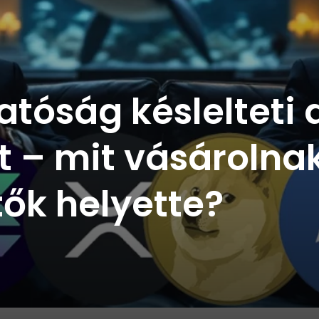
atóság késlelteti 
t – mit vásárolna
ők helyette?