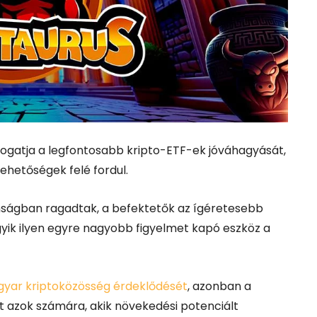
ogatja a legfontosabb kripto-ETF-ek jóváhagyását,
lehetőségek felé fordul.
anságban ragadtak, a befektetők az ígéretesebb
gyik ilyen egyre nagyobb figyelmet kapó eszköz a
yar kriptoközösség érdeklődését
, azonban a
t azok számára, akik növekedési potenciált