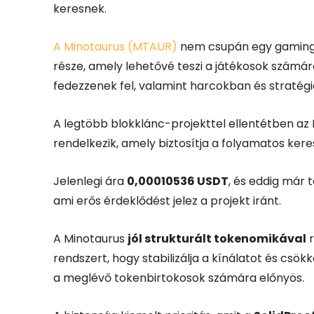
keresnek.
A Minotaurus (MTAUR)
nem csupán egy gaming
része, amely lehetővé teszi a játékosok számára
fedezzenek fel, valamint harcokban és stratégi
A legtöbb blokklánc-projekttel ellentétben az
rendelkezik, amely biztosítja a folyamatos keres
Jelenlegi ára
0,00010536 USDT
, és eddig már
ami erős érdeklődést jelez a projekt iránt.
A Minotaurus
jól strukturált tokenomikával
r
rendszert, hogy stabilizálja a kínálatot és csö
a meglévő tokenbirtokosok számára előnyös.