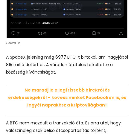
Forrás: X
A SpaceX jelenleg még 6977 BTC-t birtokol, ami nagyjából
815 millió dollárt ér. A váratlan átutalás felkeltette a
közösség kíváncsiságát.
Ne maradj le a legfrissebb hírekről és
érdekességekről – kövess minket Facebookon is, és
legyél naprakész a kriptovilágban!
A BTC nem mozdult a tranzakció óta. Ez arra utal, hogy
valószínűleg csak belső átcsoportosítás történt,