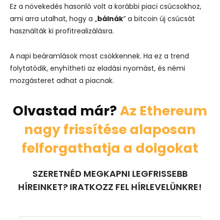
Ez a növekedés hasonló volt a korábbi piaci csúcsokhoz,
ami arra utalhat, hogy a „
bálnák
” a bitcoin új csúcsát
használták ki profitrealizálásra.
A napi beáramlások most csökkennek. Ha ez a trend
folytatódik, enyhítheti az eladási nyomást, és némi
mozgásteret adhat a piacnak.
Olvastad már?
Az Ethereum
nagy frissítése alaposan
felforgathatja a dolgokat
SZERETNÉD MEGKAPNI LEGFRISSEBB
HÍREINKET? IRATKOZZ FEL HÍRLEVELÜNKRE!