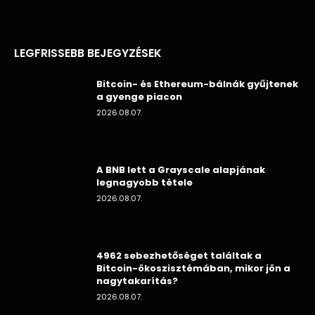
LEGFRISSEBB BEJEGYZÉSEK
Bitcoin- és Ethereum-bálnák gyűjtenek
a gyenge piacon
2026.08.07.
A BNB lett a Grayscale alapjának
legnagyobb tétele
2026.08.07.
4962 sebezhetőséget találtak a
Bitcoin-ökoszisztémában, mikor jön a
nagytakarítás?
2026.08.07.