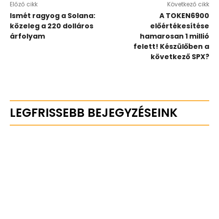
Előző cikk
Következő cikk
Ismét ragyog a Solana:
A TOKEN6900
közeleg a 220 dolláros
előértékesítése
árfolyam
hamarosan 1 millió
felett! Készülőben a
következő SPX?
LEGFRISSEBB BEJEGYZÉSEINK