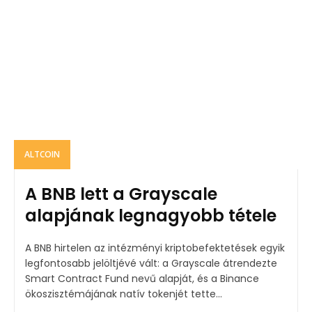
ALTCOIN
A BNB lett a Grayscale
alapjának legnagyobb tétele
A BNB hirtelen az intézményi kriptobefektetések egyik
legfontosabb jelöltjévé vált: a Grayscale átrendezte
Smart Contract Fund nevű alapját, és a Binance
ökoszisztémájának natív tokenjét tette...