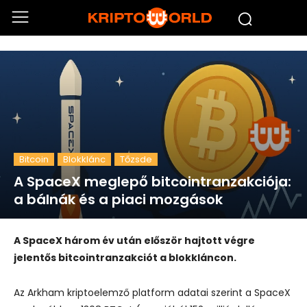
Bitcoin
Blokklánc
Tőzsde
A SpaceX meglepő bitcointranzakciója:
a bálnák és a piaci mozgások
A SpaceX három év után először hajtott végre
jelentős bitcointranzakciót a blokkláncon.
Az Arkham kriptoelemző platform adatai szerint a SpaceX