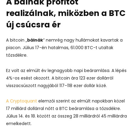
A bálnák profitot
realizálnak, miközben a BTC
új csúcsra ér
A bitcoin „
bálnák
” nemrég nagy hullámokat kavartak a
piacon. Július 17-én hatalmas, 61.000 BTC-t utaltak
tőzsdékre.
Ez volt az elmúlt év legnagyobb napi beáramlása. A lépés
4%-os esést okozott. A bitcoin ára 123 ezer dollárról
visszacsúszott nagyjából 117–118 ezer dollár közé.
A Cryptoquant
elemzői szerint az elmúlt napokban közel
17 milliárd dollárral nőtt a BTC beáramlása a tőzsdékre.
Július 14. és 18. között az összeg 28 milliárdról 45 milliárdra
emelkedett.