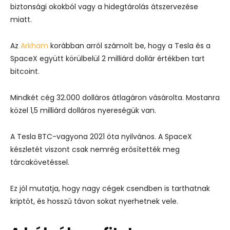
biztonsági okokból vagy a hidegtárolás átszervezése
miatt.
Az
Arkham
korábban arról számolt be, hogy a Tesla és a
SpaceX együtt körülbelül 2 milliárd dollár értékben tart
bitcoint.
Mindkét cég 32.000 dolláros átlagáron vásárolta. Mostanra
közel 1,5 milliárd dolláros nyereségük van.
A Tesla BTC-vagyona 2021 óta nyilvános. A SpaceX
készletét viszont csak nemrég erősítették meg
tárcakövetéssel.
Ez jól mutatja, hogy nagy cégek csendben is tarthatnak
kriptót, és hosszú távon sokat nyerhetnek vele.