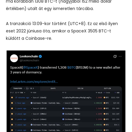
ma korábban 1308 BTC-t (nagyjából 152 millió dollár
értékben) utalt át egy ismeretlen tárcába.
A tranzakció 13:09-kor történt (UTC+8). Ez az első ilyen
eset 2022 júniusa óta, amikor a SpaceX 3505 BTC-t
küldött a Coinbase-re.