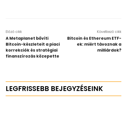
Előző cikk
Következő cikk
A Metaplanet bővíti
Bitcoin és Ethereum ETF-
Bitcoin-készleteit a piaci
ek: miért távoznak a
korrekciók és stratégiai
milliárdok?
finanszírozás közepette
LEGFRISSEBB BEJEGYZÉSEINK