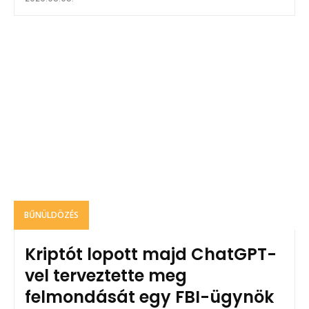
BŰNÜLDÖZÉS
Kriptót lopott majd ChatGPT-
vel terveztette meg
felmondását egy FBI-ügynök