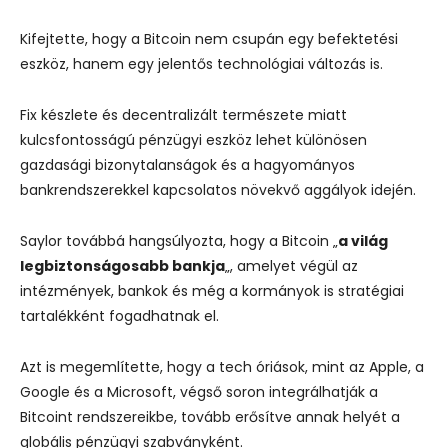
Kifejtette, hogy a Bitcoin nem csupán egy befektetési
eszköz, hanem egy jelentős technológiai változás is.
Fix készlete és decentralizált természete miatt
kulcsfontosságú pénzügyi eszköz lehet különösen
gazdasági bizonytalanságok és a hagyományos
bankrendszerekkel kapcsolatos növekvő aggályok idején.
Saylor továbbá hangsúlyozta, hogy a Bitcoin „
a világ
legbiztonságosabb bankja
„, amelyet végül az
intézmények, bankok és még a kormányok is stratégiai
tartalékként fogadhatnak el.
Azt is megemlítette, hogy a tech óriások, mint az Apple, a
Google és a Microsoft, végső soron integrálhatják a
Bitcoint rendszereikbe, tovább erősítve annak helyét a
globális pénzügyi szabványként.