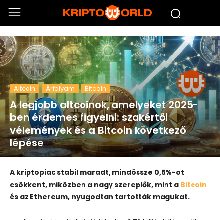
Altcoin
Árfolyam
Bitcoin
A legjobb altcoinok, amelyeket 2025-
ben érdemes figyelni: szakértői
vélemények és a Bitcoin következő
lépése
A kriptopiac stabil maradt, mindössze 0,5%-ot
csökkent, miközben a nagy szereplők, mint a
Bitcoin
és az Ethereum, nyugodtan tartották magukat.