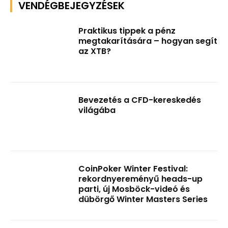
VENDÉGBEJEGYZÉSEK
Praktikus tippek a pénz
megtakarítására – hogyan segít
az XTB?
Bevezetés a CFD-kereskedés
világába
CoinPoker Winter Festival:
rekordnyereményű heads-up
parti, új Mosböck-videó és
dübörgő Winter Masters Series