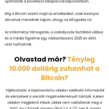
optimisták a következő bikapiaccal kapcsolatban.
Míg a Bitcoin vezeti majd az emelkedést, csak bizonyos
altcoinok maradnak talpon, ahogy az elfogadás nő.
Az intézményi támogatás, a szabályozás tisztábbá válása
és a média figyelme egy robbanásszerű 2025 év előtt
utat nyithatnak.
Olvastad már?
Tényleg
10.000 dollárig zuhanhat a
Bitcoin?
Tájékoztatás: A kriptoworld.hu oldalon található információk
és elemzések a szerzők magánvéleményét tükrözik. A jelen
oldalon megjelenő írások, cikkek nem valósítanak meg a
2007. évi CXXXVIII. törvény (Bszt.) 4. § (2). bek 8. pontja