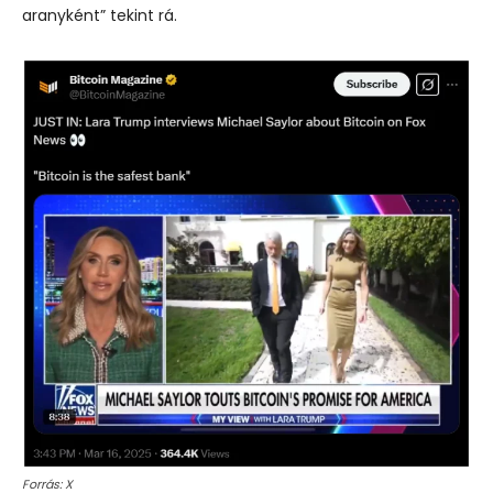
aranyként” tekint rá.
Forrás: X