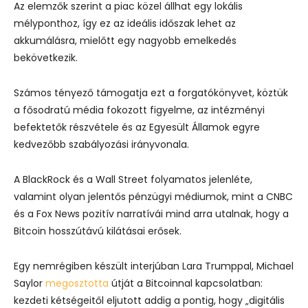
Az elemzők szerint a piac közel állhat egy lokális
mélyponthoz, így ez az ideális időszak lehet az
akkumálásra, mielőtt egy nagyobb emelkedés
bekövetkezik.
Számos tényező támogatja ezt a forgatókönyvet, köztük
a fősodratú média fokozott figyelme, az intézményi
befektetők részvétele és az Egyesült Államok egyre
kedvezőbb szabályozási irányvonala.
A BlackRock és a Wall Street folyamatos jelenléte,
valamint olyan jelentős pénzügyi médiumok, mint a CNBC
és a Fox News pozitív narratívái mind arra utalnak, hogy a
Bitcoin hosszútávú kilátásai erősek.
Egy nemrégiben készült interjúban Lara Trumppal, Michael
Saylor
megosztotta
útját a Bitcoinnal kapcsolatban:
kezdeti kétségeitől eljutott addig a pontig, hogy „digitális