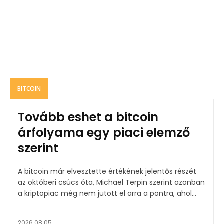
BITCOIN
Tovább eshet a bitcoin
árfolyama egy piaci elemző
szerint
A bitcoin már elvesztette értékének jelentős részét
az októberi csúcs óta, Michael Terpin szerint azonban
a kriptopiac még nem jutott el arra a pontra, ahol...
2026.08.05.