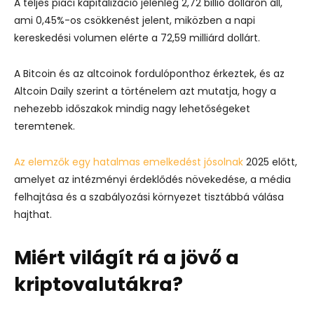
A teljes piaci kapitalizáció jelenleg 2,72 billió dolláron áll,
ami 0,45%-os csökkenést jelent, miközben a napi
kereskedési volumen elérte a 72,59 milliárd dollárt.
A Bitcoin és az altcoinok fordulóponthoz érkeztek, és az
Altcoin Daily szerint a történelem azt mutatja, hogy a
nehezebb időszakok mindig nagy lehetőségeket
teremtenek.
Az elemzők egy hatalmas emelkedést jósolnak
2025 előtt,
amelyet az intézményi érdeklődés növekedése, a média
felhajtása és a szabályozási környezet tisztábbá válása
hajthat.
Miért világít rá a jövő a
kriptovalutákra?