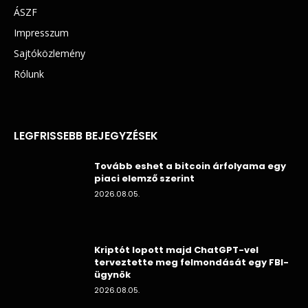
ÁSZF
Impresszum
Sajtóközlemény
Rólunk
LEGFRISSEBB BEJEGYZÉSEK
Tovább eshet a bitcoin árfolyama egy
piaci elemző szerint
2026.08.05.
Kriptót lopott majd ChatGPT-vel
terveztette meg felmondását egy FBI-
ügynök
2026.08.05.