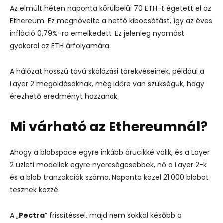
Az elmúlt héten naponta körülbelül 70 ETH-t égetett el az
Ethereum. Ez megnövelte a nettó kibocsátást, így az éves
infláció 0,79%-ra emelkedett. Ez jelenleg nyomást
gyakorol az ETH árfolyamára.
A hálózat hosszú távú skálázási törekvéseinek, például a
Layer 2 megoldásoknak, még időre van szükségük, hogy
érezhető eredményt hozzanak.
Mi várható az Ethereumnál?
Ahogy a blobspace egyre inkább árucikké válik, és a Layer
2 üzleti modellek egyre nyereségesebbek, nő a Layer 2-k
és a blob tranzakciók száma. Naponta közel 21.000 blobot
tesznek közzé.
A „
Pectra
” frissítéssel, majd nem sokkal később a