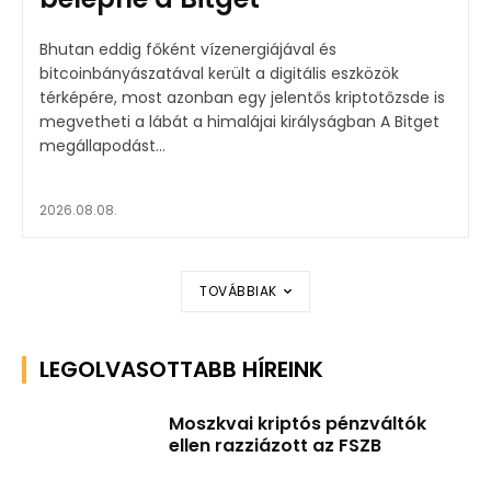
Bhutan eddig főként vízenergiájával és
bitcoinbányászatával került a digitális eszközök
térképére, most azonban egy jelentős kriptotőzsde is
megvetheti a lábát a himalájai királyságban A Bitget
megállapodást...
2026.08.08.
TOVÁBBIAK
LEGOLVASOTTABB HÍREINK
Moszkvai kriptós pénzváltók
ellen razziázott az FSZB