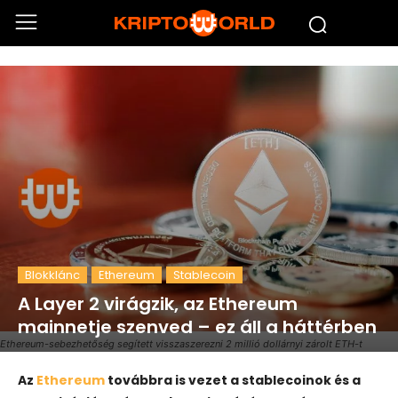
Blokklánc
Ethereum
Stablecoin
A Layer 2 virágzik, az Ethereum
mainnetje szenved – ez áll a háttérben
Ethereum-sebezhetőség segített visszaszerezni 2 millió dollárnyi zárolt ETH-t
Az
Ethereum
továbbra is vezet a stablecoinok és a