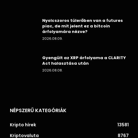
Nyolcszoros túlerőben van a futures
piac, de mit jelent ez a bitcoin
árfolyamára nézve?
2026.08.09.
Gyengült az XRP árfolyama a CLARITY
Act halasztása után
2026.08.08.
NÉPSZERŰ KATEGÓRIÁK
Kripto hírek
13581
Kriptovaluta
8767