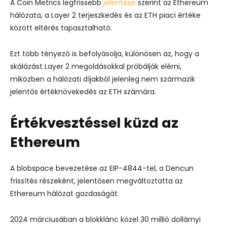
A Coin Metrics legfrissebb
jelentése
szerint az Ethereum
hálózata, a Layer 2 terjeszkedés és az ETH piaci értéke
között eltérés tapasztalható.
Ezt több tényező is befolyásolja, különösen az, hogy a
skálázást Layer 2 megoldásokkal próbálják elérni,
miközben a hálózati díjakból jelenleg nem származik
jelentős értéknövekedés az ETH számára.
Értékvesztéssel küzd az
Ethereum
A blobspace bevezetése az EIP-4844-tel, a Dencun
frissítés részeként, jelentősen megváltoztatta az
Ethereum hálózat gazdaságát.
2024 márciusában a blokklánc közel 30 millió dollárnyi