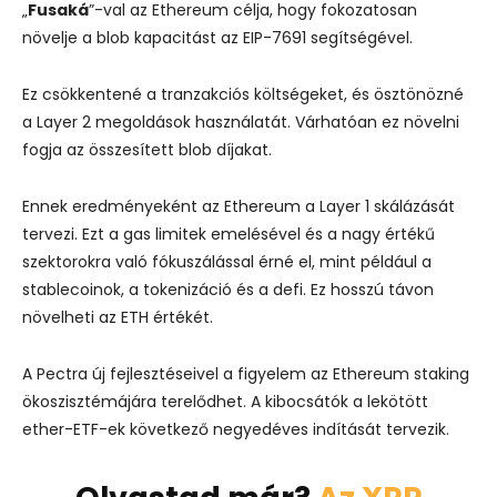
„
Fusaká
”-val az Ethereum célja, hogy fokozatosan
növelje a blob kapacitást az EIP-7691 segítségével.
Ez csökkentené a tranzakciós költségeket, és ösztönözné
a Layer 2 megoldások használatát. Várhatóan ez növelni
fogja az összesített blob díjakat.
Ennek eredményeként az Ethereum a Layer 1 skálázását
tervezi. Ezt a gas limitek emelésével és a nagy értékű
szektorokra való fókuszálással érné el, mint például a
stablecoinok, a tokenizáció és a defi. Ez hosszú távon
növelheti az ETH értékét.
A Pectra új fejlesztéseivel a figyelem az Ethereum staking
ökoszisztémájára terelődhet. A kibocsátók a lekötött
ether-ETF-ek következő negyedéves indítását tervezik.