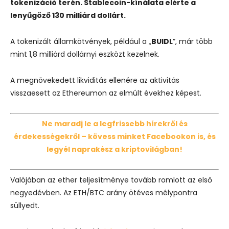
tokenizáció terén. Stablecoin-kínálata elérte a
lenyűgöző 130 milliárd dollárt.
A tokenizált államkötvények, például a „
BUIDL
”, már több
mint 1,8 milliárd dollárnyi eszközt kezelnek.
A megnövekedett likviditás ellenére az aktivitás
visszaesett az Ethereumon az elmúlt évekhez képest.
Ne maradj le a legfrissebb hírekről és
érdekességekről – kövess minket Facebookon is, és
legyél naprakész a kriptovilágban!
Valójában az ether teljesítménye tovább romlott az első
negyedévben. Az ETH/BTC arány ötéves mélypontra
süllyedt.