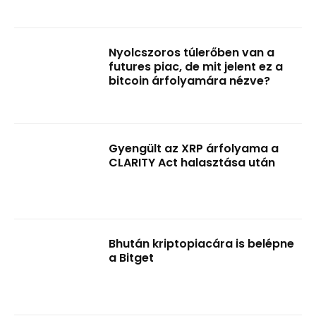
Nyolcszoros túlerőben van a
futures piac, de mit jelent ez a
bitcoin árfolyamára nézve?
Gyengült az XRP árfolyama a
CLARITY Act halasztása után
Bhután kriptopiacára is belépne
a Bitget