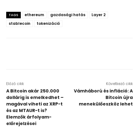
ethereum
gazdasági hatás
Layer 2
TAGS
stablecoin
tokenizáció
Előző cikk
Következő cikk
A Bitcoin akár 250.000
Vámháború és infláció: A
dollárig is emelkedhet –
Bitcoin újra
magával viheti az XRP-t
menekülőeszköz lehet
és az MTAUR-t is?
Elemzők árfolyam-
előrejelzései