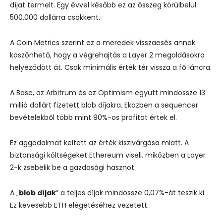
díjat termelt. Egy évvel később ez az összeg körülbelül
500.000 dollárra csökkent.
A Coin Metrics szerint ez a meredek visszaesés annak
köszönhető, hogy a végrehajtás a Layer 2 megoldásokra
helyeződött át. Csak minimális érték tér vissza a fő láncra.
A Base, az Arbitrum és az Optimism együtt mindössze 13
millió dollárt fizetett blob díjakra. Eközben a sequencer
bevételekből több mint 90%-os profitot értek el.
Ez aggodalmat keltett az érték kiszivárgása miatt. A
biztonsági költségeket Ethereum viseli, miközben a Layer
2-k zsebelik be a gazdasági hasznot.
A „
blob díjak
” a teljes díjak mindössze 0,07%-át teszik ki.
Ez kevesebb ETH elégetéséhez vezetett.