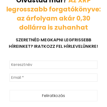
Olvastad már?
Az XRP
legrosszabb forgatókönyve:
az árfolyam akár 0,30
dollárra is zuhanhat
SZERETNÉD MEGKAPNI LEGFRISSEBB
HÍREINKET? IRATKOZZ FEL HÍRLEVELÜNKRE!