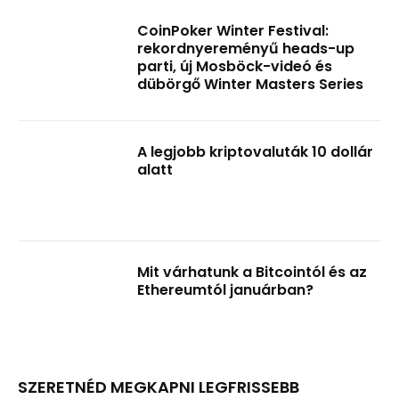
CoinPoker Winter Festival:
rekordnyereményű heads-up
parti, új Mosböck-videó és
dübörgő Winter Masters Series
A legjobb kriptovaluták 10 dollár
alatt
Mit várhatunk a Bitcointól és az
Ethereumtól januárban?
SZERETNÉD MEGKAPNI LEGFRISSEBB