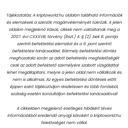
Tájékoztatás: A kriptoworld.hu oldalon található információk
és elemzések a szerzők magánvéleményét tükrözik. A jelen
oldalon megjelenő írások, cikkek nem valósítanak meg a
2007. évi CXXXVIII. törvény (Bszt.) 4. § (2). bek 8. pontja
szerinti befektetési elemzést és a 9. pont szerinti
befektetési tanácsadást.
Bármely befektetési döntés
meghozatala során az adott befektetés megfelelőségét
csak az adott befektető személyére szabott vizsgálattal
lehet megállapítani, melyre a jelen oldal nem vállalkozik és
nem is alkalmas. Az egyes befektetési döntések előtt
éppen ezért tájékozódjon részletesen és több forrásból,
szükség esetén konzultáljon befektetési tanácsadóval!
A cikkekben megjelenő esetleges hibákért téves
információkból eredendő anyagi károkért a kriptoworld.hu
felelősséget nem vállal.