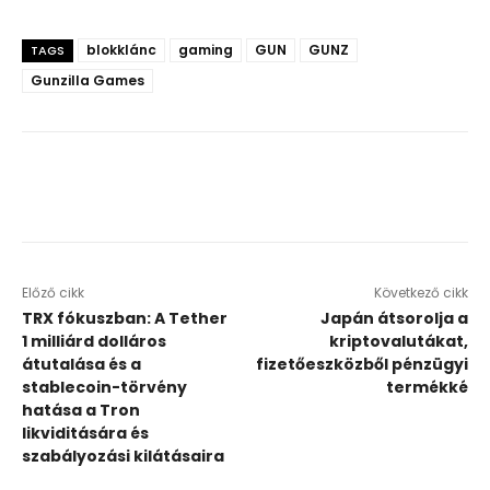
blokklánc
gaming
GUN
GUNZ
TAGS
Gunzilla Games
Előző cikk
Következő cikk
TRX fókuszban: A Tether
Japán átsorolja a
1 milliárd dolláros
kriptovalutákat,
átutalása és a
fizetőeszközből pénzügyi
stablecoin-törvény
termékké
hatása a Tron
likviditására és
szabályozási kilátásaira