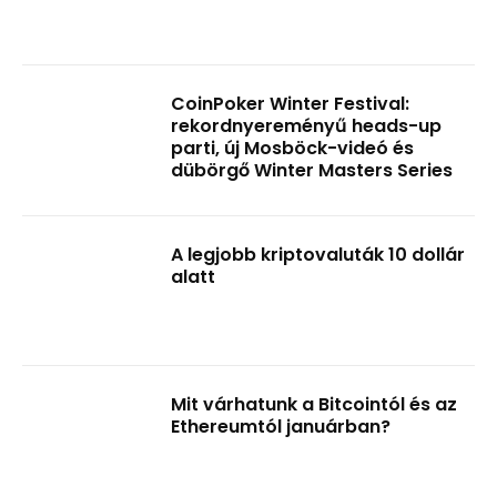
CoinPoker Winter Festival:
rekordnyereményű heads-up
parti, új Mosböck-videó és
dübörgő Winter Masters Series
A legjobb kriptovaluták 10 dollár
alatt
Mit várhatunk a Bitcointól és az
Ethereumtól januárban?