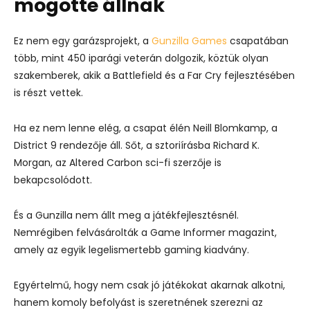
mögötte állnak
Ez nem egy garázsprojekt, a
Gunzilla Games
csapatában
több, mint 450 iparági veterán dolgozik, köztük olyan
szakemberek, akik a Battlefield és a Far Cry fejlesztésében
is részt vettek.
Ha ez nem lenne elég, a csapat élén Neill Blomkamp, a
District 9 rendezője áll. Sőt, a sztoriírásba Richard K.
Morgan, az Altered Carbon sci-fi szerzője is
bekapcsolódott.
És a Gunzilla nem állt meg a játékfejlesztésnél.
Nemrégiben felvásárolták a Game Informer magazint,
amely az egyik legelismertebb gaming kiadvány.
Egyértelmű, hogy nem csak jó játékokat akarnak alkotni,
hanem komoly befolyást is szeretnének szerezni az