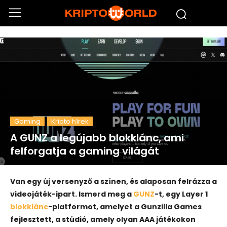
Gaming
Kripto hírek
A GUNZ a legújabb blokklánc, ami
felforgatja a gaming világát
Van egy új versenyző a színen, és alaposan felrázza a
videojáték-ipart. Ismerd meg a
GUNZ
-t, egy Layer 1
blokklánc
-platformot, amelyet a Gunzilla Games
fejlesztett, a stúdió, amely olyan AAA játékokon