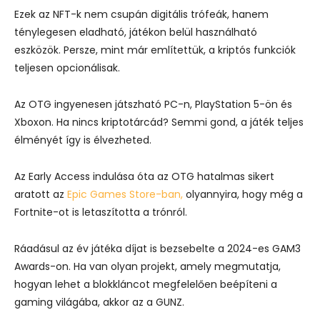
Ezek az NFT-k nem csupán digitális trófeák, hanem
ténylegesen eladható, játékon belül használható
eszközök. Persze, mint már említettük, a kriptós funkciók
teljesen opcionálisak.
Az OTG ingyenesen játszható PC-n, PlayStation 5-ön és
Xboxon. Ha nincs kriptotárcád? Semmi gond, a játék teljes
élményét így is élvezheted.
Az Early Access indulása óta az OTG hatalmas sikert
aratott az
Epic Games Store-ban,
olyannyira, hogy még a
Fortnite-ot is letaszította a trónról.
Ráadásul az év játéka díjat is bezsebelte a 2024-es GAM3
Awards-on. Ha van olyan projekt, amely megmutatja,
hogyan lehet a blokkláncot megfelelően beépíteni a
gaming világába, akkor az a GUNZ.