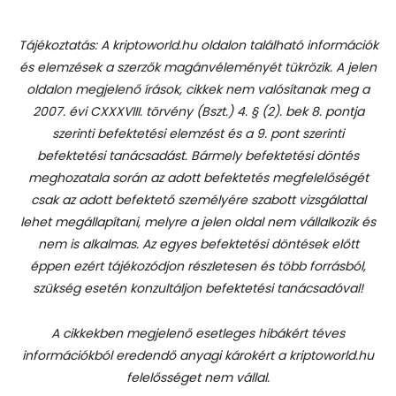
Tájékoztatás: A kriptoworld.hu oldalon található információk
és elemzések a szerzők magánvéleményét tükrözik. A jelen
oldalon megjelenő írások, cikkek nem valósítanak meg a
2007. évi CXXXVIII. törvény (Bszt.) 4. § (2). bek 8. pontja
szerinti befektetési elemzést és a 9. pont szerinti
befektetési tanácsadást.
Bármely befektetési döntés
meghozatala során az adott befektetés megfelelőségét
csak az adott befektető személyére szabott vizsgálattal
lehet megállapítani, melyre a jelen oldal nem vállalkozik és
nem is alkalmas. Az egyes befektetési döntések előtt
éppen ezért tájékozódjon részletesen és több forrásból,
szükség esetén konzultáljon befektetési tanácsadóval!
A cikkekben megjelenő esetleges hibákért téves
információkból eredendő anyagi károkért a kriptoworld.hu
felelősséget nem vállal.