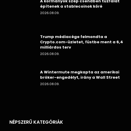
A kormányok szép csendben tűzfalat
építenek a stablecoinok köré
2026.08.09.
Trump médiacége felmondta a
Crypto.com-üzletet, füstbe ment a 6,4
milliárdos terv
2026.08.09.
A Wintermute megkapta az amerikai
bróker-engedélyt, irány a Wall Street
2026.08.09.
NÉPSZERŰ KATEGÓRIÁK