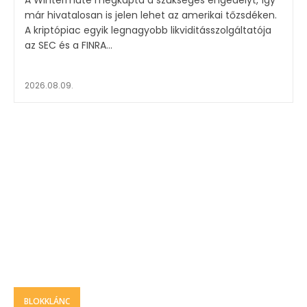
A Wintermute megkapta a szükséges engedélyt, így
már hivatalosan is jelen lehet az amerikai tőzsdéken.
A kriptópiac egyik legnagyobb likviditásszolgáltatója
az SEC és a FINRA...
2026.08.09.
BLOKKLÁNC