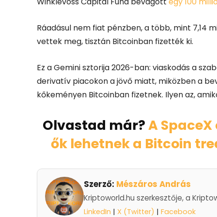
Winklevoss Capital Fund bevágott
egy 100 milli
Ráadásul nem fiat pénzben, a több, mint 7,14 mi
vettek meg, tisztán Bitcoinban fizették ki.
Ez a Gemini sztorija 2026-ban: viaskodás a sza
derivatív piacokon a jövő miatt, miközben a be
kőkeményen Bitcoinban fizetnek. Ilyen az, amiko
Olvastad már?
A SpaceX 
ők lehetnek a Bitcoin tr
Szerző:
Mészáros András
Kriptoworld.hu szerkesztője, a Kripto
LinkedIn
|
X (Twitter)
|
Facebook