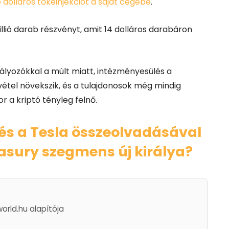
ó dolláros tőkeinjekciót a saját cégébe
.
llió darab részvényt, amit 14 dolláros darabáron
bályozókkal a múlt miatt, intézményesülés a
vétel növekszik, és a tulajdonosok még mindig
r a kriptó tényleg felnő.
és a Tesla összeolvadásával
easury szegmens új királya?
world.hu alapítója