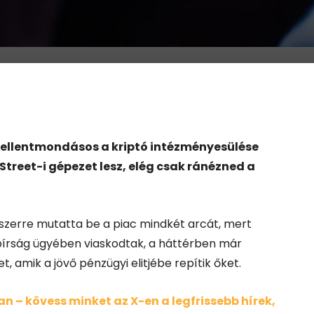
 ellentmondásos a kriptó intézményesülése
treet-i gépezet lesz, elég csak ránézned a
yszerre mutatta be a piac mindkét arcát, mert
bírság ügyében viaskodtak, a háttérben már
amik a jövő pénzügyi elitjébe repítik őket.
 – kövess minket az X-en a legfrissebb hírek,