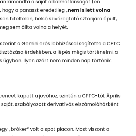
után kimondta a saját alkalmatlanságát (én
 hogy a panaszt eredetileg „
nem is lett volna
sen hiteltelen, belső szivárogtató sztorijára épült,
meg sem állta volna a helyét.
szerint a Gemini erős lobbizással segítette a CFTC
isztázása érdekében, a lépés mégis történelmi, a
s ügyben. Ilyen azért nem minden nap történik.
cencet kapott a jövőhöz, szintén a CFTC-től. Április
y saját, szabályozott derivatívás elszámolóházként
gy „bróker” volt a spot piacon. Most viszont a