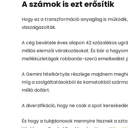
A számok is ezt erősítik
Hogy ez a transzformáció anyagilag is működik,
visszaigazolták.
A cég bevétele éves alapon 42 százalékos ugráss
milliós elemzői várakozásokat. És bár a hagyom
melléküzletágak robbanás-szerű emelkedést p
A Gemini hitelkártyás részlege majdnem meghár
míg a szolgáltatásokból és kamatokból származó
millió dollárt.
A diverzifikáció, hogy ne csak a spot keresked
És hogy a tulajdonosok mennyire hisznek a szto