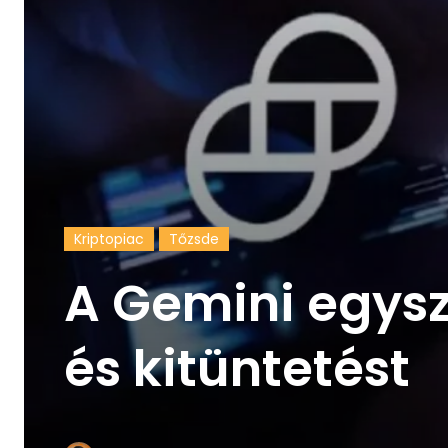
Kriptopiac
Tőzsde
A Gemini egysz
és kitüntetést