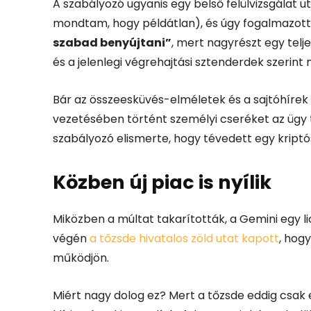
A szabályozó ugyanis egy belső felülvizsgálat 
mondtam, hogy példátlan), és úgy fogalmazott,
szabad benyújtani”
, mert nagyrészt egy telje
és a jelenlegi végrehajtási sztenderdek szerint 
Bár az összeesküvés-elméletek és a sajtóhírek 
vezetésében történt személyi cseréket az ügy t
szabályozó elismerte, hogy tévedett egy kriptó
Közben új piac is nyílik
Miközben a múltat takarították, a Gemini egy li
végén
a tőzsde hivatalos zöld utat kapott
, hog
működjön.
Miért nagy dolog ez? Mert a tőzsde eddig csak e