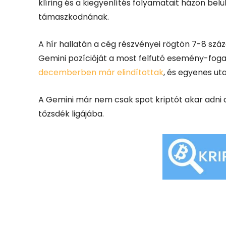
klíring és a kiegyenlítés folyamatait házon belü
támaszkodnának.
A hír hallatán a cég részvényei rögtön 7-8 szá
Gemini pozícióját a most felfutó esemény-foga
decemberben már elindítottak
, és egyenes ut
A Gemini már nem csak spot kriptót akar adni 
tőzsdék ligájába.