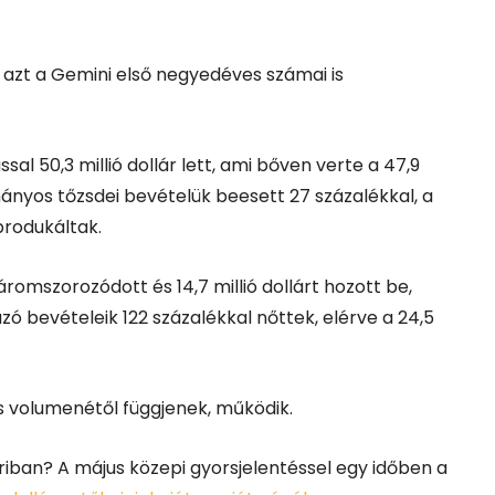
 azt a Gemini első negyedéves számai is
al 50,3 millió dollár lett, ami bőven verte a 47,9
ányos tőzsdei bevételük beesett 27 százalékkal, a
rodukáltak.
omszorozódott és 14,7 millió dollárt hozott be,
 bevételeik 122 százalékkal nőttek, elérve a 24,5
és volumenétől függjenek, működik.
riban? A május közepi gyorsjelentéssel egy időben a