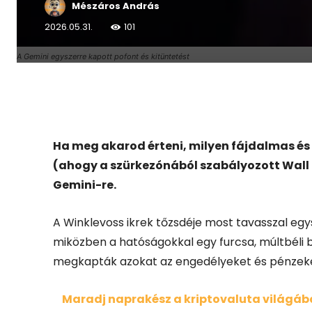
Mészáros András
2026.05.31.
101
A Gemini egyszerre kapott pofont és kitüntetést
Facebook
X
Ha meg akarod érteni, milyen fájdalmas és
(ahogy a szürkezónából szabályozott Wall S
Gemini-re.
A Winklevoss ikrek tőzsdéje most tavasszal eg
miközben a hatóságokkal egy furcsa, múltbéli 
megkapták azokat az engedélyeket és pénzeket, 
Maradj naprakész a kriptovaluta világában