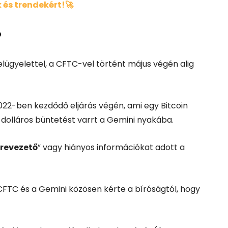
 és trendekért!🚀
?
elügyelettel, a CFTC-vel történt május végén alig
022-ben kezdődő eljárás végén, ami egy Bitcoin
 dolláros büntetést varrt a Gemini nyakába.
lrevezető
” vagy hiányos információkat adott a
CFTC és a Gemini közösen kérte a bíróságtól, hogy