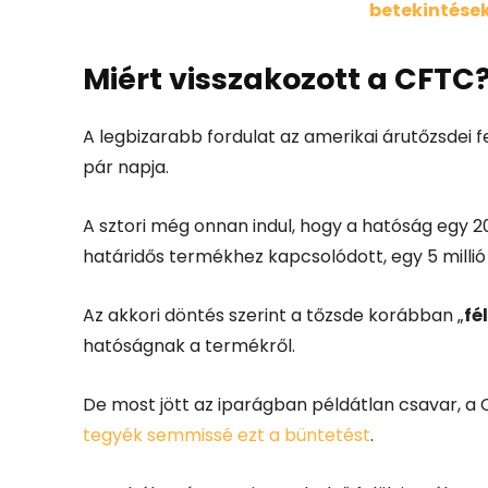
betekintések
Miért visszakozott a CFTC
A legbizarabb fordulat az amerikai árutőzsdei f
pár napja.
A sztori még onnan indul, hogy a hatóság egy 2
határidős termékhez kapcsolódott, egy 5 millió
Az akkori döntés szerint a tőzsde korábban „
fé
hatóságnak a termékről.
De most jött az iparágban példátlan csavar, a 
tegyék semmissé ezt a büntetést
.