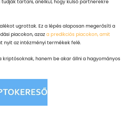
l tudják tartani, anélkül, hogy külső partnerekre
zalékot ugrottak. Ez a lépés alaposan megerősíti a
dási piacokon, azaz
a predikciós piacokon, amit
at nyit az intézményi termékek felé.
a kriptósoknak, hanem be akar állni a hagyományos