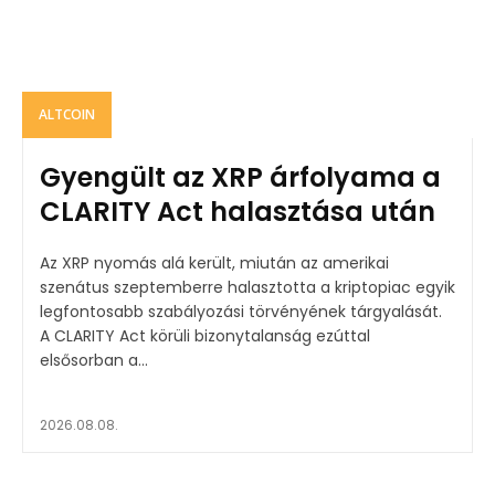
ALTCOIN
Gyengült az XRP árfolyama a
CLARITY Act halasztása után
Az XRP nyomás alá került, miután az amerikai
szenátus szeptemberre halasztotta a kriptopiac egyik
legfontosabb szabályozási törvényének tárgyalását.
A CLARITY Act körüli bizonytalanság ezúttal
elsősorban a...
2026.08.08.