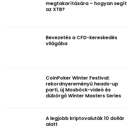
megtakarítására – hogyan segít
az XTB?
Bevezetés a CFD-kereskedés
világába
CoinPoker Winter Festival:
rekordnyereményű heads-up
parti, új Mosböck-videó és
dübörgő Winter Masters Series
A legjobb kriptovaluták 10 dollár
alatt