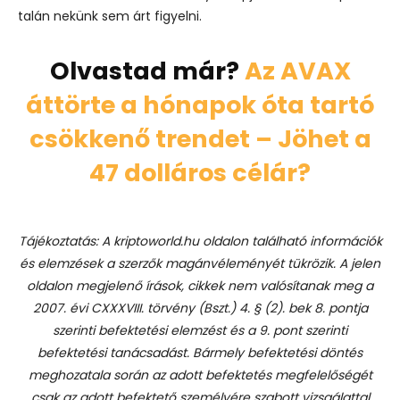
talán nekünk sem árt figyelni.
Olvastad már?
Az AVAX
áttörte a hónapok óta tartó
csökkenő trendet – Jöhet a
47 dolláros célár?
Tájékoztatás: A kriptoworld.hu oldalon található információk
és elemzések a szerzők magánvéleményét tükrözik. A jelen
oldalon megjelenő írások, cikkek nem valósítanak meg a
2007. évi CXXXVIII. törvény (Bszt.) 4. § (2). bek 8. pontja
szerinti befektetési elemzést és a 9. pont szerinti
befektetési tanácsadást.
Bármely befektetési döntés
meghozatala során az adott befektetés megfelelőségét
csak az adott befektető személyére szabott vizsgálattal