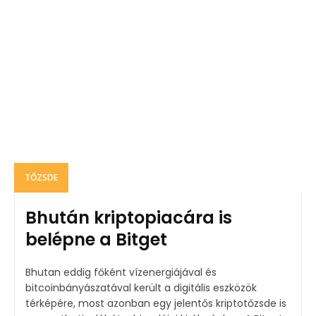
TŐZSDE
Bhután kriptopiacára is
belépne a Bitget
Bhutan eddig főként vízenergiájával és
bitcoinbányászatával került a digitális eszközök
térképére, most azonban egy jelentős kriptotőzsde is