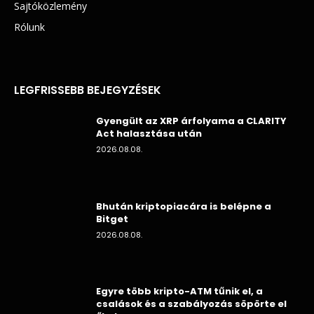
Sajtóközlemény
Rólunk
LEGFRISSEBB BEJEGYZÉSEK
Gyengült az XRP árfolyama a CLARITY
Act halasztása után
2026.08.08.
Bhután kriptopiacára is belépne a
Bitget
2026.08.08.
Egyre több kripto-ATM tűnik el, a
csalások és a szabályozás söpörte el