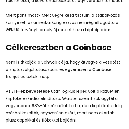
telefonokat, a kávérendeléseket és egy váratlan tűzriadót.
Miért pont most? Mert végre kezd tisztulni a szabályozási
környezet, az amerikai kongresszus nemrég elfogadta a
GENIUS törvényt, amely új rendet hoz a kriptoiparban.
Célkeresztben a Coinbase
Nem is titkolják, a Schwab célja, hogy átvegye a vezetést
a kriptoszolgáltatásokban, és egyenesen a Coinbase
trónját célozták meg.
Az ETF-ek bevezetése után logikus lépés volt a közvetlen
kriptokereskedés elindítása. Wurster szerint sok ügyfél a
vagyonának 98%-át már náluk tartja, de a kriptókat eddig
máshol kezelték, egyszerűen azért, mert nem akartak
plusz appokkal és fiókokkal bajlódni.