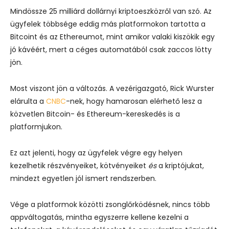
Mindössze 25 milliárd dollárnyi kriptoeszközről van szó. Az
ügyfelek többsége eddig más platformokon tartotta a
Bitcoint és az Ethereumot, mint amikor valaki kiszökik egy
jó kávéért, mert a céges automatából csak zaccos lötty
jön.
Most viszont jön a változás. A vezérigazgató, Rick Wurster
elárulta a
CNBC
-nek, hogy hamarosan elérhető lesz a
közvetlen Bitcoin- és Ethereum-kereskedés is a
platformjukon.
Ez azt jelenti, hogy az ügyfelek végre egy helyen
kezelhetik részvényeiket, kötvényeiket
és
a kriptójukat,
mindezt egyetlen jól ismert rendszerben.
Vége a platformok közötti zsonglőrködésnek, nincs több
appváltogatás, mintha egyszerre kellene kezelni a