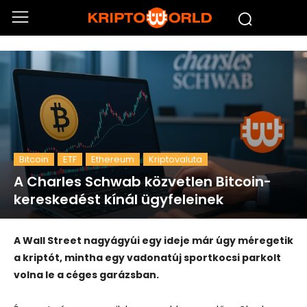
Bitcoin
ETF
Ethereum
Kriptovaluta
A Charles Schwab közvetlen Bitcoin-
kereskedést kínál ügyfeleinek
A Wall Street nagyágyúi egy ideje már úgy méregetik
a kriptót, mintha egy vadonatúj sportkocsi parkolt
volna le a céges garázsban.