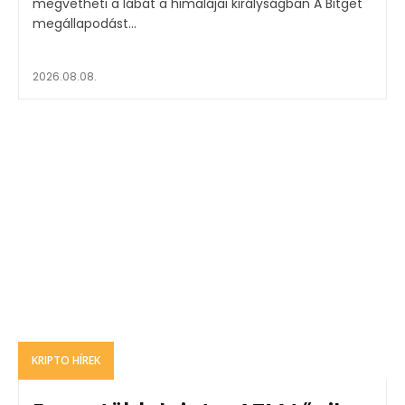
megvetheti a lábát a himalájai királyságban A Bitget
megállapodást...
2026.08.08.
KRIPTO HÍREK