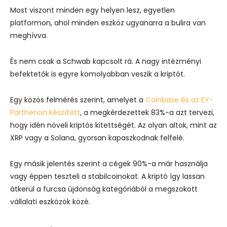
Most viszont minden egy helyen lesz, egyetlen
platformon, ahol minden eszköz ugyanarra a bulira van
meghívva.
És nem csak a Schwab kapcsolt rá. A nagy intézményi
befektetők is egyre komolyabban veszik a kriptót.
Egy közös felmérés szerint, amelyet a
Coinbase és az EY-
Parthenon készített
, a megkérdezettek 83%-a azt tervezi,
hogy idén növeli kriptós kitettségét. Az olyan altok, mint az
XRP vagy a Solana, gyorsan kapaszkodnak felfelé.
Egy másik jelentés szerint a cégek 90%-a már használja
vagy éppen teszteli a stabilcoinokat. A kriptó így lassan
átkerül a furcsa újdonság kategóriából a megszokott
vállalati eszközök közé.