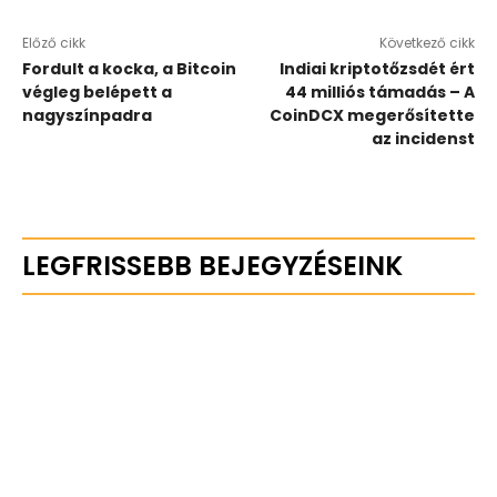
Előző cikk
Következő cikk
Fordult a kocka, a Bitcoin
Indiai kriptotőzsdét ért
végleg belépett a
44 milliós támadás – A
nagyszínpadra
CoinDCX megerősítette
az incidenst
LEGFRISSEBB BEJEGYZÉSEINK