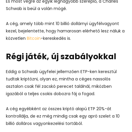
És most végre az egyik legnagyobb szereplő, a Charles
Schwab is beül a volán mögé.
A cég, amely több mint 10 billió dollárnyi ügyfélvagyont
kezel, bejelentette, hogy hamarosan elérhető lesz náluk a
közvetlen
Bitcoin
-kereskedés is.
Régi játék, új szabályokkal
Eddig a Schwab ügyfelei jellemzően ETP-ken keresztül
tudtak kriptózni, olyan ez, mintha a céges nassolós
asztalon csak fél zacskó perecet találnál, miközben
igazából a teljes csokis dobozra fáj a fogad.
A cég egyébként az összes kriptó alapú ETP 20%-át
kontrollálja, de ez még mindig csak egy apró szelet a 10
billió dolláros vagyonkezelési tortából.