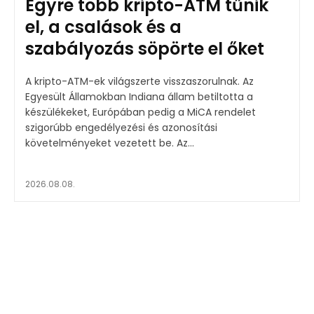
Egyre több kripto-ATM tűnik
el, a csalások és a
szabályozás söpörte el őket
A kripto-ATM-ek világszerte visszaszorulnak. Az
Egyesült Államokban Indiana állam betiltotta a
készülékeket, Európában pedig a MiCA rendelet
szigorúbb engedélyezési és azonosítási
követelményeket vezetett be. Az...
2026.08.08.