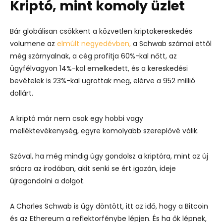
Kriptó, mint komoly üzlet
Bár globálisan csökkent a közvetlen kriptokereskedés
volumene az
elmúlt negyedévben,
a Schwab számai ettől
még szárnyalnak, a cég profitja 60%-kal nőtt, az
ügyfélvagyon 14%-kal emelkedett, és a kereskedési
bevételek is 23%-kal ugrottak meg, elérve a 952 millió
dollárt.
A kriptó már nem csak egy hobbi vagy
melléktevékenység, egyre komolyabb szereplővé válik.
Szóval, ha még mindig úgy gondolsz a kriptóra, mint az új
srácra az irodában, akit senki se ért igazán, ideje
újragondolni a dolgot.
A Charles Schwab is úgy döntött, itt az idő, hogy a Bitcoin
és az Ethereum a reflektorfénybe lépjen. És ha ők lépnek,