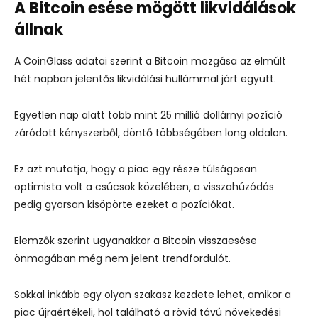
A Bitcoin esése mögött likvidálások
állnak
A CoinGlass adatai szerint a Bitcoin mozgása az elmúlt
hét napban jelentős likvidálási hullámmal járt együtt.
Egyetlen nap alatt több mint 25 millió dollárnyi pozíció
záródott kényszerből, döntő többségében long oldalon.
Ez azt mutatja, hogy a piac egy része túlságosan
optimista volt a csúcsok közelében, a visszahúzódás
pedig gyorsan kisöpörte ezeket a pozíciókat.
Elemzők szerint ugyanakkor a Bitcoin visszaesése
önmagában még nem jelent trendfordulót.
Sokkal inkább egy olyan szakasz kezdete lehet, amikor a
piac újraértékeli, hol található a rövid távú növekedési