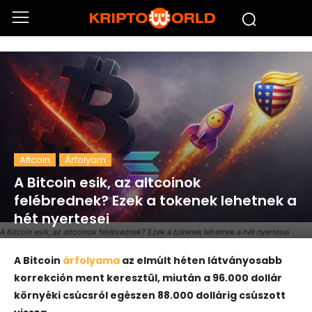
Altcoin
Árfolyam
A Bitcoin esik, az altcoinok
felébrednek? Ezek a tokenek lehetnek a
hét nyertesei
A Bitcoin esik, az altcoinok felébrednek? Ezek a tokenek lehetnek a hét nyertesei
A Bitcoin
árfolyama
az elmúlt héten látványosabb
korrekción ment keresztül, miután a 96.000 dollár
környéki csúcsról egészen 88.000 dollárig csúszott