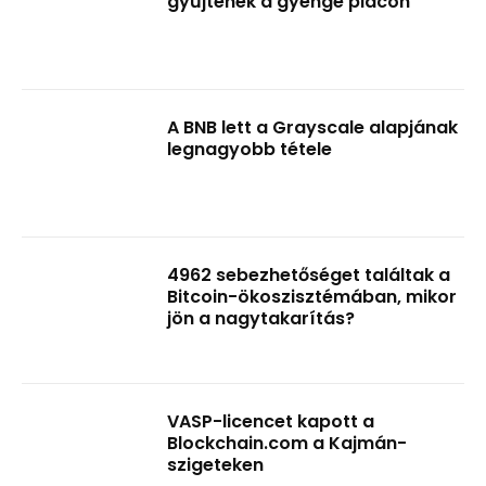
gyűjtenek a gyenge piacon
A BNB lett a Grayscale alapjának
legnagyobb tétele
4962 sebezhetőséget találtak a
Bitcoin-ökoszisztémában, mikor
jön a nagytakarítás?
VASP-licencet kapott a
Blockchain.com a Kajmán-
szigeteken