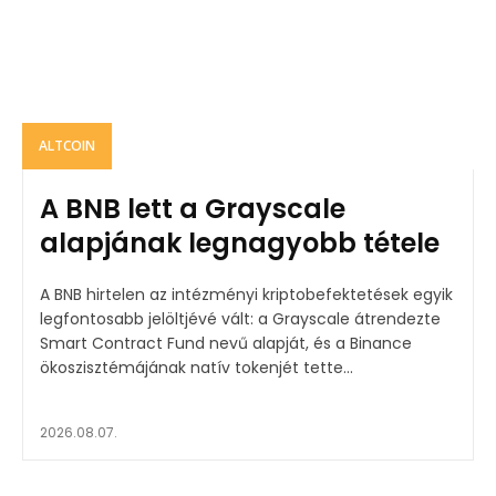
ALTCOIN
A BNB lett a Grayscale
alapjának legnagyobb tétele
A BNB hirtelen az intézményi kriptobefektetések egyik
legfontosabb jelöltjévé vált: a Grayscale átrendezte
Smart Contract Fund nevű alapját, és a Binance
ökoszisztémájának natív tokenjét tette...
2026.08.07.