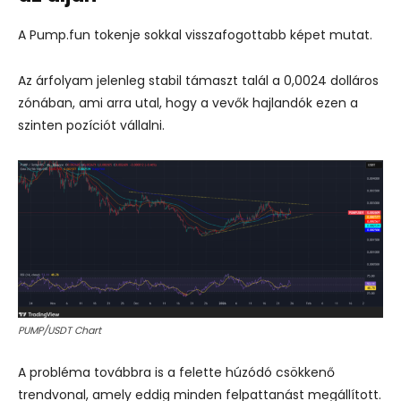
A Pump.fun tokenje sokkal visszafogottabb képet mutat.
Az árfolyam jelenleg stabil támaszt talál a 0,0024 dolláros
zónában, ami arra utal, hogy a vevők hajlandók ezen a
szinten pozíciót vállalni.
PUMP/USDT Chart
A probléma továbbra is a felette húzódó csökkenő
trendvonal, amely eddig minden felpattanást megállított.