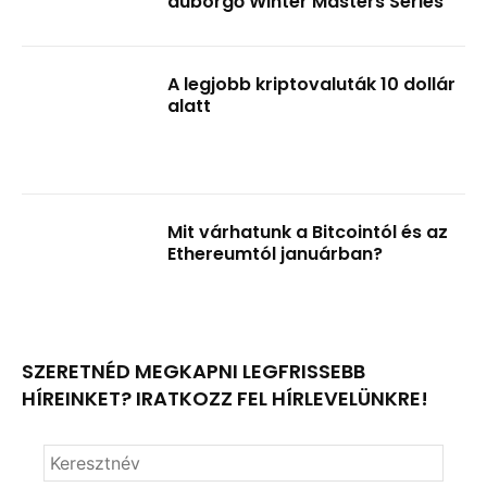
dübörgő Winter Masters Series
A legjobb kriptovaluták 10 dollár
alatt
Mit várhatunk a Bitcointól és az
Ethereumtól januárban?
SZERETNÉD MEGKAPNI LEGFRISSEBB
HÍREINKET? IRATKOZZ FEL HÍRLEVELÜNKRE!