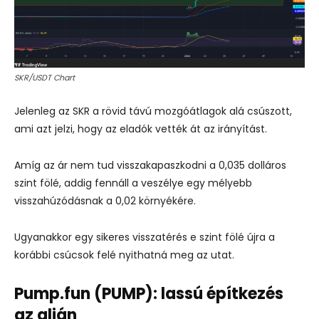
SKR/USDT Chart
Jelenleg az SKR a rövid távú mozgóátlagok alá csúszott,
ami azt jelzi, hogy az eladók vették át az irányítást.
Amíg az ár nem tud visszakapaszkodni a 0,035 dolláros
szint fölé, addig fennáll a veszélye egy mélyebb
visszahúzódásnak a 0,02 környékére.
Ugyanakkor egy sikeres visszatérés e szint fölé újra a
korábbi csúcsok felé nyithatná meg az utat.
Pump.fun (PUMP): lassú építkezés
az alján