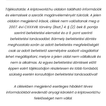
Tájékoztatás: A kriptoworld.hu oldalon található információk
és elemzések a szerzők magánvéleményét tükrözik. A jelen
oldalon megjelenő írások, cikkek nem valósítanak meg a
2007. évi CXXXVIII. törvény (Bszt.) 4. § (2). bek 8. pontja
szerinti befektetési elemzést és a 9. pont szerinti
befektetési tanácsadást.
Bármely befektetési döntés
meghozatala során az adott befektetés megfelelőségét
csak az adott befektető személyére szabott vizsgálattal
lehet megállapítani, melyre a jelen oldal nem vállalkozik és
nem is alkalmas. Az egyes befektetési döntések előtt
éppen ezért tájékozódjon részletesen és több forrásból,
szükség esetén konzultáljon befektetési tanácsadóval!
A cikkekben megjelenő esetleges hibákért téves
információkból eredendő anyagi károkért a kriptoworld.hu
felelősséget nem vállal.