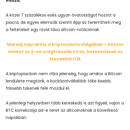
vissza.
A közel 7 százalékos esés ugyan óvatosságot hozott a
piacra, de egyes elemzők szerint épp ez teremtheti meg
a feltételeit egy rövid távú altcoin-rotációnak.
Maradj naprakész a kriptovaluta világában – kövess
minket az X-en a legfrissebb hírek, betekintések és
trendekért!🚀
A kriptopiacban nem ritka jelenség, hogy amikor a Bitcoin
lendülete megtörik, a kockázatvállalóbb tőke kisebb,
frissebb tokenek felé mozdul el.
A jelenlegi helyzetben több kereskedő is azt figyeli, vajon a
BTC korrekciója ad-e teret az altcoinoknak a következő
napokban.