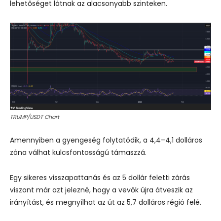
lehetőséget látnak az alacsonyabb szinteken.
TRUMP/USDT Chart
Amennyiben a gyengeség folytatódik, a 4,4–4,1 dolláros
zóna válhat kulcsfontosságú támaszzá.
Egy sikeres visszapattanás és az 5 dollár feletti zárás
viszont már azt jelezné, hogy a vevők újra átveszik az
irányítást, és megnyílhat az út az 5,7 dolláros régió felé.