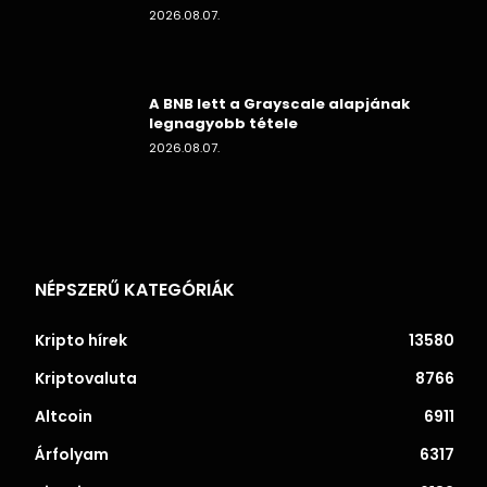
2026.08.07.
A BNB lett a Grayscale alapjának
legnagyobb tétele
2026.08.07.
NÉPSZERŰ KATEGÓRIÁK
Kripto hírek
13580
Kriptovaluta
8766
Altcoin
6911
Árfolyam
6317