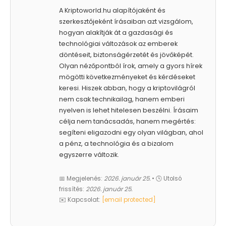
A Kriptoworld.hu alapítójaként és
szerkesztőjeként írásaiban azt vizsgálom,
hogyan alakítják át a gazdasági és
technológiai változások az emberek
döntéseit, biztonságérzetét és jövőképét.
Olyan nézőpontból írok, amely a gyors hírek
mögötti következményeket és kérdéseket
keresi. Hiszek abban, hogy a kriptovilágról
nem csak technikailag, hanem emberi
nyelven is lehet hitelesen beszélni. Írásaim
célja nem tanácsadás, hanem megértés:
segíteni eligazodni egy olyan világban, ahol
a pénz, a technológia és a bizalom
egyszerre változik.
📅 Megjelenés:
2026. január 25.
• 🕓 Utolsó
frissítés:
2026. január 25.
✉️ Kapcsolat:
[email protected]