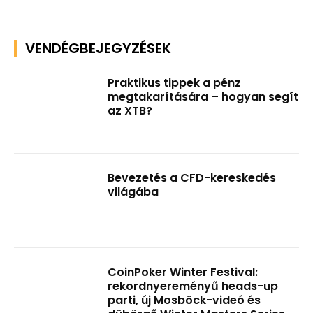
VENDÉGBEJEGYZÉSEK
Praktikus tippek a pénz
megtakarítására – hogyan segít
az XTB?
Bevezetés a CFD-kereskedés
világába
CoinPoker Winter Festival:
rekordnyereményű heads-up
parti, új Mosböck-videó és