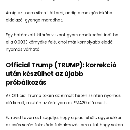
Amíg ezt nem sikerül áttörni, addig a mozgás inkább
oldalazó-gyenge maradhat.
Egy határozott kitörés viszont gyors emelkedést indíthat
el a 0,0033 környéke felé, ahol már komolyabb eladói
nyomás várható.
Official Trump (TRUMP): korrekció
után készülhet az újabb
próbálkozás
Az Official Trump token az elmúlt héten szintén nyomás
alá került, miután az árfolyam az EMA20 alá esett.
Ez rövid távon azt sugallja, hogy a piac lehűlt, ugyanakkor
az esés során fokozódó felhalmozás arra utal, hogy sokan