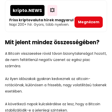
kripto
.NEWS
💥
Friss kriptovaluta hírek magyarul
Megnézem
Napi 200+ hír. Gyors, több nyelven.
Mit jelent mindez összességében?
A Bitcoin visszaesése rövid távon bizonytalanságot hozott,
de nem feltétlenül negatív üzenet az egész piac
számára.
Az ilyen időszakok gyakran kedveznek az altcoin-
rotációnak, különösen a frissebb, nagy volatilitású tokenek
esetében.
A következő napok kulcskérdése az lesz, hogy a Bitcoin
stabilizálódik-e a jelenlegi szinteken.