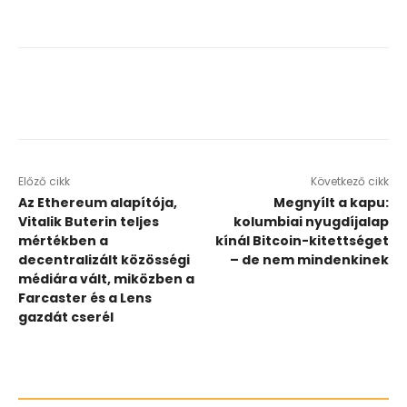
Előző cikk
Következő cikk
Az Ethereum alapítója,
Megnyílt a kapu:
Vitalik Buterin teljes
kolumbiai nyugdíjalap
mértékben a
kínál Bitcoin-kitettséget
decentralizált közösségi
– de nem mindenkinek
médiára vált, miközben a
Farcaster és a Lens
gazdát cserél