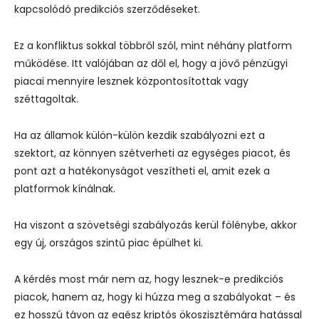
kapcsolódó predikciós szerződéseket.
Ez a konfliktus sokkal többről szól, mint néhány platform
működése. Itt valójában az dől el, hogy a jövő pénzügyi
piacai mennyire lesznek központosítottak vagy
széttagoltak.
Ha az államok külön-külön kezdik szabályozni ezt a
szektort, az könnyen szétverheti az egységes piacot, és
pont azt a hatékonyságot veszítheti el, amit ezek a
platformok kínálnak.
Ha viszont a szövetségi szabályozás kerül fölénybe, akkor
egy új, országos szintű piac épülhet ki.
A kérdés most már nem az, hogy lesznek-e predikciós
piacok, hanem az, hogy ki húzza meg a szabályokat – és
ez hosszú távon az egész kriptós ökoszisztémára hatással