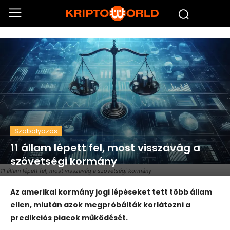
Szabályozás
11 állam lépett fel, most visszavág a
szövetségi kormány
11 állam lépett fel, most visszavág a szövetségi kormány
Az amerikai kormány jogi lépéseket tett több állam
ellen, miután azok megpróbálták korlátozni a
predikciós piacok működését.