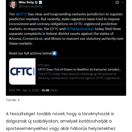
Forrás: X
A feszültséget tovább növeli, hogy a törvényhozók is
dolgoznak új szabályokon, amelyek korlátozhatják a
sporteseményekhez vagy akár háborús helyzetekhez