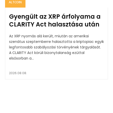
ALTCOIN
Gyengült az XRP árfolyama a
CLARITY Act halasztása után
Az XRP nyomás alá került, miután az amerikai
szenátus szeptemberre halasztotta a kriptopiac egyik
legfontosabb szabályozási törvényének tárgyalását.
A CLARITY Act körüli bizonytalanság ezúttal
elsősorban a...
2026.08.08.