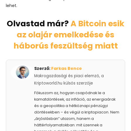
lehet.
Olvastad már?
A Bitcoin esik
az olajár emelkedése és
háborús feszültség miatt
Szerző:
Farkas Bence
Makrogazdasági és piaci elemző, a
Kriptoworld.hu külsős szerzője
Fókuszom az, hogyan csapódnak le a
kamatdöntések, az infláció, az energiaárak
és a geopolitika a hétköznapi pénzügyi
döntésekben – és végül a kriptopiacon. Nem
„árjóslásban” utazom, hanem a
háttérfolyamatokban: mit üzennek a