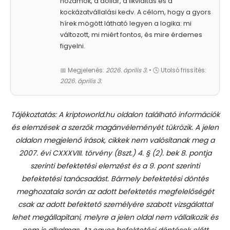
hozamok, a dollár, a likviditás és a
kockázatvállalási kedv. A célom, hogy a gyors
hírek mögött látható legyen a logika: mi
változott, mi miért fontos, és mire érdemes
figyelni.
📅 Megjelenés:
2026. április 3.
• 🕓 Utolsó frissítés:
2026. április 3.
Tájékoztatás: A kriptoworld.hu oldalon található információk
és elemzések a szerzők magánvéleményét tükrözik. A jelen
oldalon megjelenő írások, cikkek nem valósítanak meg a
2007. évi CXXXVIII. törvény (Bszt.) 4. § (2). bek 8. pontja
szerinti befektetési elemzést és a 9. pont szerinti
befektetési tanácsadást.
Bármely befektetési döntés
meghozatala során az adott befektetés megfelelőségét
csak az adott befektető személyére szabott vizsgálattal
lehet megállapítani, melyre a jelen oldal nem vállalkozik és