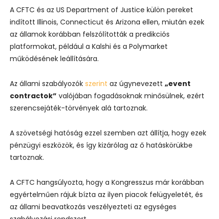
A
CFTC
és az
US Department of Justice
külön pereket
indított Illinois, Connecticut és Arizona ellen, miután ezek
az államok korábban felszólították a predikciós
platformokat, például a
Kalshi
és a
Polymarket
működésének leállítására.
Az állami szabályozók
szerint
az úgynevezett
„event
contractok”
valójában fogadásoknak minősülnek, ezért
szerencsejáték-törvények alá tartoznak.
A szövetségi hatóság ezzel szemben azt állítja, hogy ezek
pénzügyi eszközök, és így kizárólag az ő hatáskörükbe
tartoznak.
A CFTC hangsúlyozta, hogy a Kongresszus már korábban
egyértelműen rájuk bízta az ilyen piacok felügyeletét, és
az állami beavatkozás veszélyezteti az egységes
szabályozási rendszert.