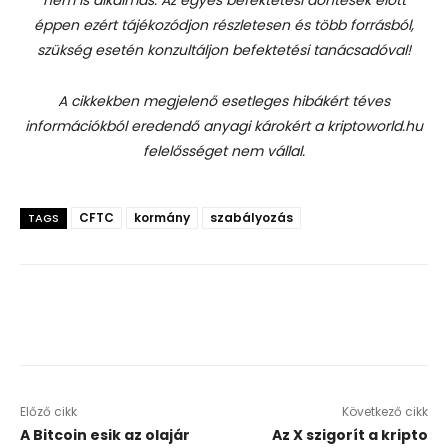
nem is alkalmas. Az egyes befektetési döntések előtt
éppen ezért tájékozódjon részletesen és több forrásból,
szükség esetén konzultáljon befektetési tanácsadóval!
A cikkekben megjelenő esetleges hibákért téves
információkból eredendő anyagi károkért a kriptoworld.hu
felelősséget nem vállal.
CFTC
kormány
szabályozás
TAGS
Előző cikk
Következő cikk
A Bitcoin esik az olajár
Az X szigorít a kripto