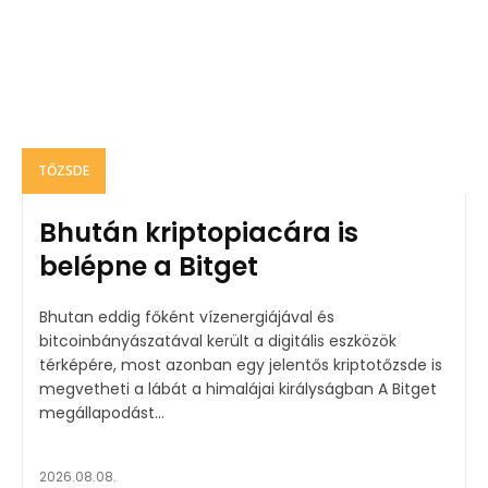
TŐZSDE
Bhután kriptopiacára is
belépne a Bitget
Bhutan eddig főként vízenergiájával és
bitcoinbányászatával került a digitális eszközök
térképére, most azonban egy jelentős kriptotőzsde is
megvetheti a lábát a himalájai királyságban A Bitget
megállapodást...
2026.08.08.