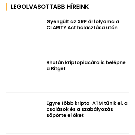
LEGOLVASOTTABB HÍREINK
Gyengült az XRP árfolyama a
CLARITY Act halasztása után
Bhután kriptopiacára is belépne
a Bitget
Egyre több kripto-ATM tűnik el, a
csalások és a szabályozás
söpörte el őket