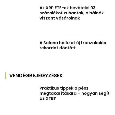
Az XRP ETF-ek bevételei 93
százalékot zuhantak, a bálnák
viszont vásárolnak
A Solana hálózat új tranzakciós
rekordot döntött
VENDÉGBEJEGYZÉSEK
Praktikus tippek a pénz
megtakarítására – hogyan segít
az XTB?