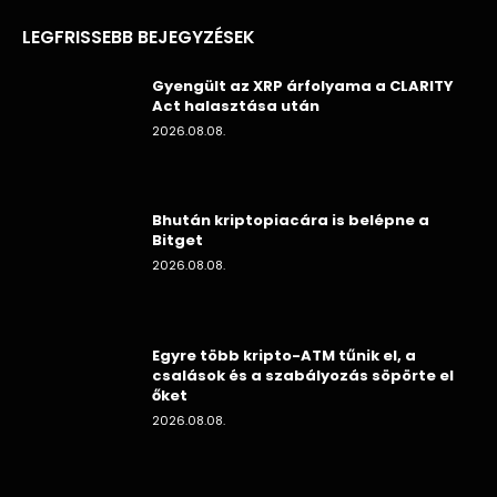
LEGFRISSEBB BEJEGYZÉSEK
Gyengült az XRP árfolyama a CLARITY
Act halasztása után
2026.08.08.
Bhután kriptopiacára is belépne a
Bitget
2026.08.08.
Egyre több kripto-ATM tűnik el, a
csalások és a szabályozás söpörte el
őket
2026.08.08.