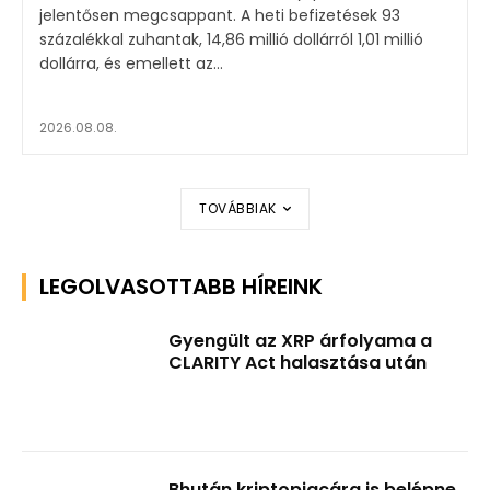
jelentősen megcsappant. A heti befizetések 93
százalékkal zuhantak, 14,86 millió dollárról 1,01 millió
dollárra, és emellett az...
2026.08.08.
TOVÁBBIAK
LEGOLVASOTTABB HÍREINK
Gyengült az XRP árfolyama a
CLARITY Act halasztása után
Bhután kriptopiacára is belépne