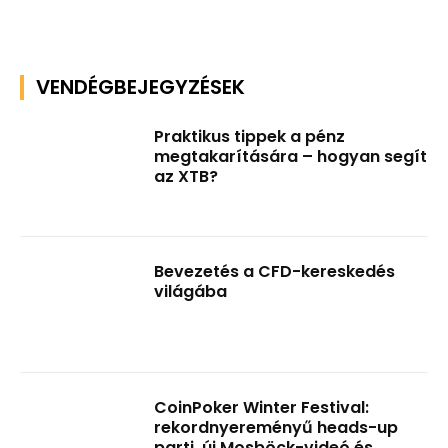
VENDÉGBEJEGYZÉSEK
Praktikus tippek a pénz
megtakarítására – hogyan segít
az XTB?
Bevezetés a CFD-kereskedés
világába
CoinPoker Winter Festival:
rekordnyereményű heads-up
parti, új Mosböck-videó és