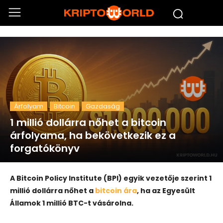
Árfolyam
Bitcoin
Gazdaság
1 millió dollárra nőhet a bitcoin
árfolyama, ha bekövetkezik ez a
forgatókönyv
A Bitcoin Policy Institute (BPI) egyik vezetője szerint 1
millió dollárra nőhet a
bitcoin ára
, ha az Egyesült
Államok 1 millió BTC-t vásárolna.