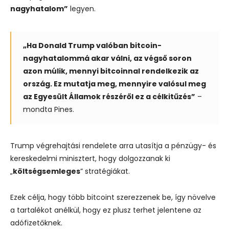
nagyhatalom”
legyen.
„Ha Donald Trump valóban bitcoin-
nagyhatalommá akar válni, az végső soron
azon múlik, mennyi bitcoinnal rendelkezik az
ország. Ez mutatja meg, mennyire valósul meg
az Egyesült Államok részéről ez a célkitűzés”
–
mondta Pines.
Trump végrehajtási rendelete arra utasítja a pénzügy- és
kereskedelmi minisztert, hogy dolgozzanak ki
„
költségsemleges
” stratégiákat.
Ezek célja, hogy több bitcoint szerezzenek be, így növelve
a tartalékot anélkül, hogy ez plusz terhet jelentene az
adófizetőknek.