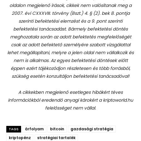
oldalon megjelenő írások, cikkek nem valósítanak meg a
2007. évi CXXXVIII. törvény (Bszt.) 4. § (2). bek 8. pontja
szerinti befektetési elemzést és a 9. pont szerinti
befektetési tanácsadást.
Bármely befektetési döntés
meghozatala során az adott befektetés megfelelőségét
csak az adott befektető személyére szabott vizsgálattal
lehet megállapítani, melyre a jelen oldal nem vállalkozik és
nem is alkalmas. Az egyes befektetési döntések előtt
éppen ezért tájékozódjon részletesen és több forrásból,
szükség esetén konzultáljon befektetési tanácsadóval!
A cikkekben megjelenő esetleges hibákért téves
információkból eredendő anyagi károkért a kriptoworld.hu
felelősséget nem vállal.
árfolyam
bitcoin
gazdasági stratégia
TAGS
kriptopénz
stratégiai tartalék