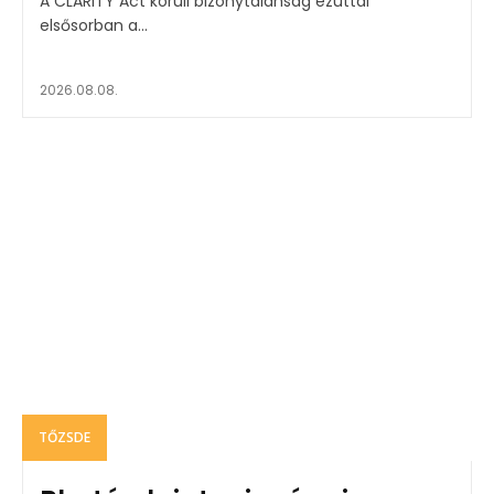
A CLARITY Act körüli bizonytalanság ezúttal
elsősorban a...
2026.08.08.
TŐZSDE