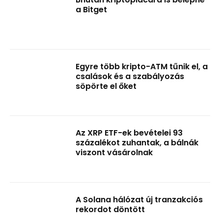
a Bitget
Egyre több kripto-ATM tűnik el, a
csalások és a szabályozás
söpörte el őket
Az XRP ETF-ek bevételei 93
százalékot zuhantak, a bálnák
viszont vásárolnak
A Solana hálózat új tranzakciós
rekordot döntött