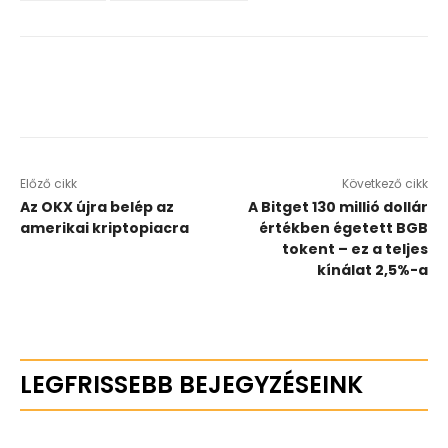
Előző cikk
Következő cikk
Az OKX újra belép az
A Bitget 130 millió dollár
amerikai kriptopiacra
értékben égetett BGB
tokent – ez a teljes
kínálat 2,5%-a
LEGFRISSEBB BEJEGYZÉSEINK