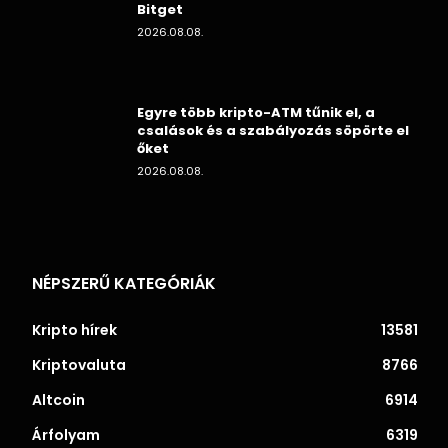
Bitget
2026.08.08.
Egyre több kripto-ATM tűnik el, a
csalások és a szabályozás söpörte el
őket
2026.08.08.
NÉPSZERŰ KATEGÓRIÁK
Kripto hírek
13581
Kriptovaluta
8766
Altcoin
6914
Árfolyam
6319