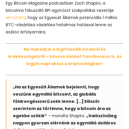
Egy Bitcoin Magazine podcastban Zach Shapiro, a
bitcoinra fókuszáló BPI agytröszt szakpolitikai vezetője
elmondta
, hogy az Egyesült Államok potenciális 1 milliós
BTC-vásárlása vásárlása hatalmas hatással lenne az
eszköz árfolyamára.
Ne maradj le a legfrissebb hírekről és
érdekességekről – kövess minket Facebookon is, és
legyél naprakész a kriptovilágban!
„Ha az Egyesült Államok bejelenti, hogy
veszünk egymillió bitcoint, az globális
földrengésszerű sokk lenne. […] Először
szerintem az történne, hogy a bitcoin ára az
egekbe szökik”
– mondta Shapiro.
„Valószínűleg
nagyon gyorsan elérnénk az egymillió dolláros