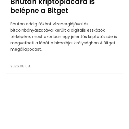
Bhután kriptopiacára is
belépne a Bitget
Bhutan eddig főként vízenergiájával és
bitcoinbányászatával került a digitális eszközök
térképére, most azonban egy jelentős kriptotőzsde is
megvetheti a lábát a himalájai királyságban A Bitget
megállapodást...
2026.08.08.