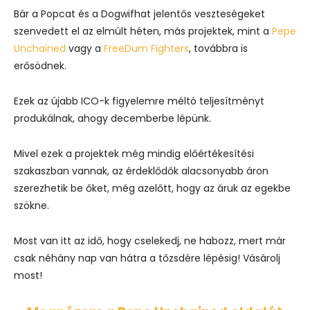
Bár a Popcat és a Dogwifhat jelentős veszteségeket
szenvedett el az elmúlt héten, más projektek, mint a
Pepe
Unchained
vagy a
FreeDum Fighters
, továbbra is
erősödnek.
Ezek az újabb ICO-k figyelemre méltó teljesítményt
produkálnak, ahogy decemberbe lépünk.
Mivel ezek a projektek még mindig előértékesítési
szakaszban vannak, az érdeklődők alacsonyabb áron
szerezhetik be őket, még azelőtt, hogy az áruk az egekbe
szökne.
Most van itt az idő, hogy cselekedj, ne habozz, mert már
csak néhány nap van hátra a tőzsdére lépésig! Vásárolj
most!