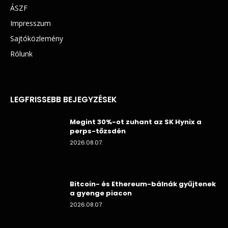
ÁSZF
Impresszum
Sajtóközlemény
Rólunk
LEGFRISSEBB BEJEGYZÉSEK
Megint 30%-ot zuhant az SK Hynix a
perps-tőzsdén
2026.08.07.
Bitcoin- és Ethereum-bálnák gyűjtenek
a gyenge piacon
2026.08.07.