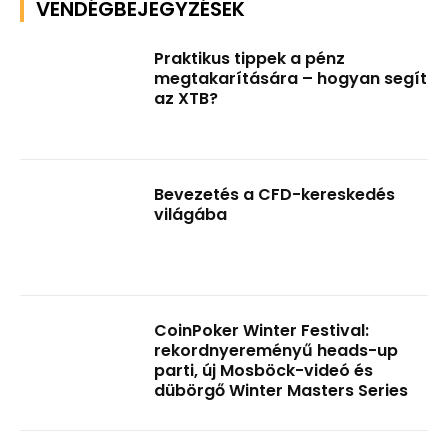
VENDÉGBEJEGYZÉSEK
Praktikus tippek a pénz
megtakarítására – hogyan segít
az XTB?
Bevezetés a CFD-kereskedés
világába
CoinPoker Winter Festival:
rekordnyereményű heads-up
parti, új Mosböck-videó és
dübörgő Winter Masters Series