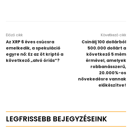
Előző cikk
Következő cikk
Az XRP 6 éves csúcsra
Csinálj 100 dollárból
emelkedik, a spekuláció
500.000 dollárt a
egyre nő: Ez az öt kriptó a
következő 5 mém
következő „alvó óriás”?
érmével, amelyek
robbanásszerű,
20.000%-os
növekedésre vannak
előkészítve!
LEGFRISSEBB BEJEGYZÉSEINK