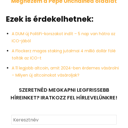
Megnézem a Pepe Unchained oldalát
Ezek is érdekelhetnek:
A DUM új PolitiFi-korszakot indít – 5 nap van hátra az
ICO-jából
A Flockerz magas staking jutalmai 4 millió dollár fölé
tolták az ICO-t
A 11 legjobb altcoin, amit 2024-ben érdemes vásárolni
– Milyen új altcoinokat vásároljak?
SZERETNÉD MEGKAPNI LEGFRISSEBB
HÍREINKET? IRATKOZZ FEL HÍRLEVELÜNKRE!