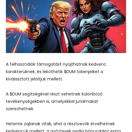
A felhasználók támogatást nyújthatnak kedvenc
karakterüknek, és leköthetik $DUM tokenjeiket a
kiválasztott jelöltjük mellett.
A $DUM segítségével részt vehetnek különböző
tevékenységekben is, amelyekkel jutalmakat
szerezhetnek.
Hetente zajlanak viták, ahol a résztvevők érvelhetnek
kedvencük mellett, a győztesek pedig bónuszként extra