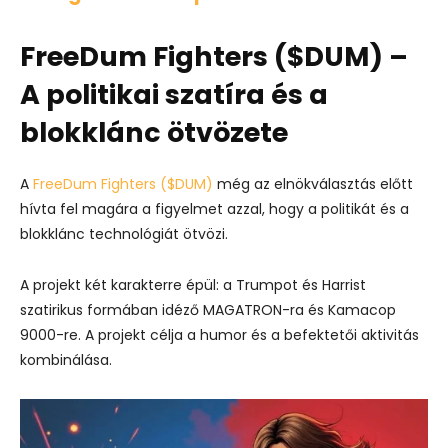
FreeDum Fighters ($DUM) –
A politikai szatíra és a
blokklánc ötvözete
A
FreeDum Fighters ($DUM)
még az elnökválasztás előtt
hívta fel magára a figyelmet azzal, hogy a politikát és a
blokklánc technológiát ötvözi.
A projekt két karakterre épül: a Trumpot és Harrist
szatirikus formában idéző MAGATRON-ra és Kamacop
9000-re. A projekt célja a humor és a befektetői aktivitás
kombinálása.