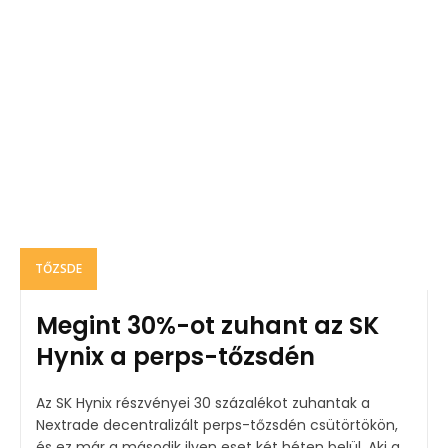
TŐZSDE
Megint 30%-ot zuhant az SK
Hynix a perps-tőzsdén
Az SK Hynix részvényei 30 százalékot zuhantak a
Nextrade decentralizált perps-tőzsdén csütörtökön,
és ez már a második ilyen eset két héten belül. Aki a