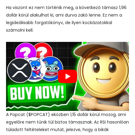
Ha viszont ez nem történik meg, a következő támasz 1,96
dollár körül alakulhat ki, ami durva zakó lenne. Ez nem a
legideálisabb forgatókönyv, de ilyen kockázatokkal
számolni kell.
A Popcat ($POPCAT) eközben 1,15 dollár körül mozog, ami
egyelőre nem tűnik túl biztos támasznak. Az RSI hasonlóan
túladott feltételeket mutat, jelezve, hogy a bikák