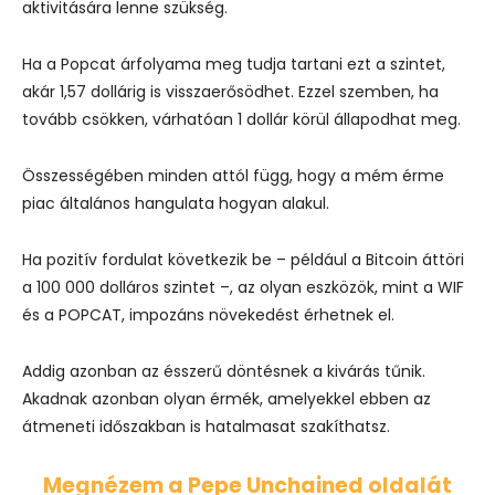
aktivitására lenne szükség.
Ha a Popcat árfolyama meg tudja tartani ezt a szintet,
akár 1,57 dollárig is visszaerősödhet. Ezzel szemben, ha
tovább csökken, várhatóan 1 dollár körül állapodhat meg.
Összességében minden attól függ, hogy a mém érme
piac általános hangulata hogyan alakul.
Ha pozitív fordulat következik be – például a Bitcoin áttöri
a 100 000 dolláros szintet –, az olyan eszközök, mint a WIF
és a POPCAT, impozáns növekedést érhetnek el.
Addig azonban az ésszerű döntésnek a kivárás tűnik.
Akadnak azonban olyan érmék, amelyekkel ebben az
átmeneti időszakban is hatalmasat szakíthatsz.
Megnézem a Pepe Unchained oldalát