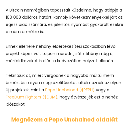
A Bitcoin nemrégiben tapasztalt küzdelme, hogy átlépje a
100 000 dolláros határt, komoly következményekkel járt az
egész piac számára, és jelentős nyomást gyakorolt ezekre
a mém érmékre is.
Ennek ellenére néhány előértékesítési szakaszban lévő
projekt képes volt talpon maradni, sőt néhány még új
mérföldköveket is elért a kedvezőtlen helyzet ellenére.
Tekintsük át, miért vergődnek a nagyobb múltú mém
érmék, és milyen megközelítéseket alkalmaznak az olyan
új projektek, mint a
Pepe Unchained ($PEPU)
vagy a
FreeDum Fighters ($DUM)
, hogy átvészeljék ezt a nehéz
időszakot.
Megnézem a Pepe Unchained oldalát