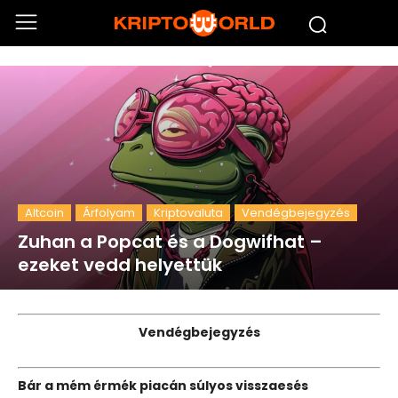
Altcoin
Árfolyam
Kriptovaluta
Vendégbejegyzés
Zuhan a Popcat és a Dogwifhat –
ezeket vedd helyettük
Vendégbejegyzés
Bár a mém érmék piacán súlyos visszaesés