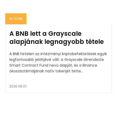
ALTCOIN
A BNB lett a Grayscale
alapjának legnagyobb tétele
A BNB hirtelen az intézményi kriptobefektetések egyik
legfontosabb jelöltjévé vált: a Grayscale átrendezte
Smart Contract Fund nevű alapját, és a Binance
ökoszisztémájának natív tokenjét tette...
2026.08.07.