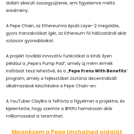
dollárt sikerült összegyűjtenie, ami figyelemre méltó
eredmény.
A Pepe Chain, az Ethereumra épülő Layer-2 megoldás,
gyors tranzakciókat ígér, az Ethereum fő hálózatánál akár
százszor gyorsabbakat.
A projekt további innovatív funkciókat is kínál. Ilyen
például a „Pepe’s Pump Pad”, amely új mém érmék
indítását teszi lehetővé, és a „
Pepe Frens With Benefits
”
program, amely a fejlesztőket ösztönzi decentralizált
alkalmazások készítésére a Pepe Chain-en.
A YouTuber ClayBro is felhívta a figyelmet a projektre, és
kijelentette, hogy szerinte a $PEPU hamarosan akár
milliomosokat is teremthet.
Megnézem a Pepe Unchained oldalát