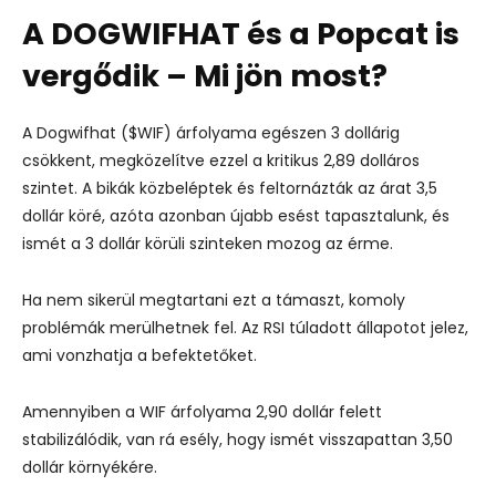
A DOGWIFHAT és a Popcat is
vergődik – Mi jön most?
A Dogwifhat ($WIF) árfolyama egészen 3 dollárig
csökkent, megközelítve ezzel a kritikus 2,89 dolláros
szintet. A bikák közbeléptek és feltornázták az árat 3,5
dollár köré, azóta azonban újabb esést tapasztalunk, és
ismét a 3 dollár körüli szinteken mozog az érme.
Ha nem sikerül megtartani ezt a támaszt, komoly
problémák merülhetnek fel. Az RSI túladott állapotot jelez,
ami vonzhatja a befektetőket.
Amennyiben a WIF árfolyama 2,90 dollár felett
stabilizálódik, van rá esély, hogy ismét visszapattan 3,50
dollár környékére.