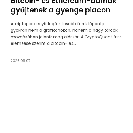
Bitcoin- és Ethereum-bálnák
gyűjtenek a gyenge piacon
A kriptopiac egyik legfontosabb fordulópontja
gyakran nem a grafikonokon, hanem a nagy tárcák
mozgásában jelenik meg először. A CryptoQuant friss
elemzése szerint a bitcoin- és...
2026.08.07.