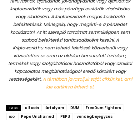
felhívásnak, ajánlásnak, jóváhagyásnak vagy ajánlatnak
kriptoeszközök vagy más pénzügyi eszközök vásárlására
vagy eladására. A kriptoeszközök magas kockázatú
befektetések. Mérlegeld, hogy megérti-e a pénzedet
kockáztatni. Az itt szereplő tartalmat semmiképpen sem
szabad befektetési tanácsadásként kezelni. A
Kriptoworld.hu nem tehető felelőssé közvetlenül vagy
közvetetten az ezen az oldalon bemutatott tartalom,
termékek vagy szolgáltatások használatából vagy azokkal
kapcsolatos megbízhatóságból eredő károkért vagy
veszteségekért.
A témában javasoljuk saját cikkünket, ami
ide kattintva érhető el.
altcoin
árfolyam
DUM
FreeDum Fighters
TAGS
ico
Pepe Unchained
PEPU
vendégbejegyzés