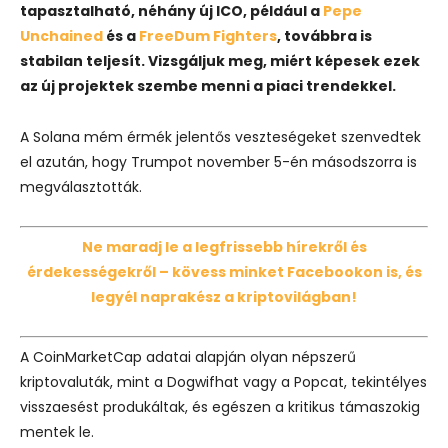
tapasztalható, néhány új ICO, például a
Pepe
Unchained
és a
FreeDum Fighters
, továbbra is
stabilan teljesít. Vizsgáljuk meg, miért képesek ezek
az új projektek szembe menni a piaci trendekkel.
A Solana mém érmék jelentős veszteségeket szenvedtek
el azután, hogy Trumpot november 5-én másodszorra is
megválasztották.
Ne maradj le a legfrissebb hírekről és
érdekességekről – kövess minket Facebookon is, és
legyél naprakész a kriptovilágban!
A CoinMarketCap adatai alapján olyan népszerű
kriptovaluták, mint a Dogwifhat vagy a Popcat, tekintélyes
visszaesést produkáltak, és egészen a kritikus támaszokig
mentek le.