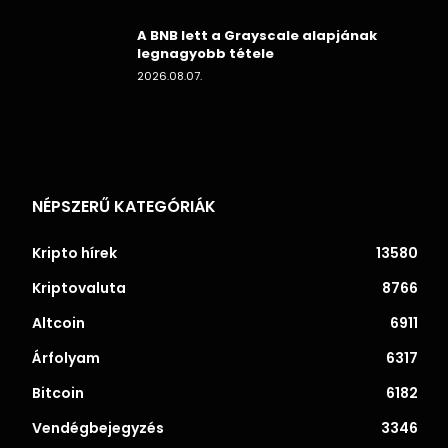
A BNB lett a Grayscale alapjának
legnagyobb tétele
2026.08.07.
NÉPSZERŰ KATEGÓRIÁK
Kripto hírek
13580
Kriptovaluta
8766
Altcoin
6911
Árfolyam
6317
Bitcoin
6182
Vendégbejegyzés
3346