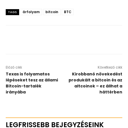
árfolyam
bitcoin
BTC
TAGS
Előző cikk
Következő cikk
Texas is folyamatos
Kirobbanó növekedést
lépéseket tesz az állami
produkált a bitcoin és az
Bitcoin-tartalék
altcoinok – ez állhat a
irányába
háttérben
LEGFRISSEBB BEJEGYZÉSEINK