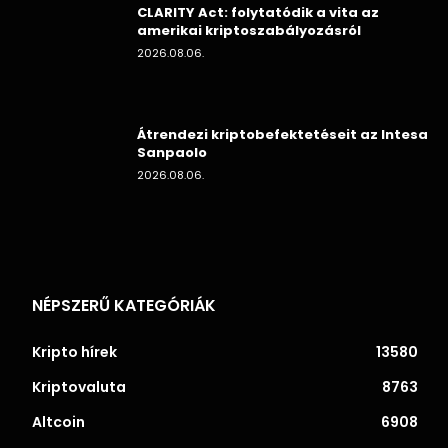
CLARITY Act: folytatódik a vita az
amerikai kriptoszabályozásról
2026.08.06.
Átrendezi kriptobefektetéseit az Intesa
Sanpaolo
2026.08.06.
NÉPSZERŰ KATEGÓRIÁK
Kripto hírek
13580
Kriptovaluta
8763
Altcoin
6908