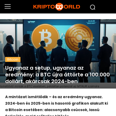
Bitcoin
Ugyanaz a setup, ugyanaz az
eredmény: a BTC újra áttörte a 100.000
dollárt, akárcsak 2024-ben
Ismétlődő minták a BTC esetében, példátlan potenciál az MTAUR számára
A
mintázat
ismétlődik –
és
az
eredmény
ugyanaz.
2024-
ben
és
2025-
ben
is
hasonló
grafikon
alakult
ki
a
Bitcoin
esetében:
alacsonyabb
csúcsok,
lassú