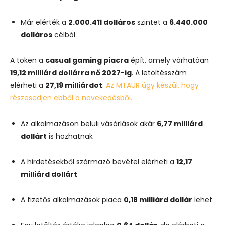
Már
elérték
a
2.000.411
dolláros
szintet
a
6.440.000
dolláros
célból
A
token
a
casual
gaming
piacra
épít,
amely
várhatóan
19,12
milliárd
dollárra
nő
2027-
ig
.
A
letöltésszám
elérheti
a
27,19
milliárdot
.
Az
MTAUR
úgy
készül,
hogy
részesedjen
ebből
a
növekedésből.
Az
alkalmazáson
belüli
vásárlások
akár
6,77
milliárd
dollárt
is
hozhatnak
A
hirdetésekből
származó
bevétel
elérheti
a
12,17
milliárd
dollárt
A
fizetős
alkalmazások
piaca
0,18
milliárd
dollár
lehet