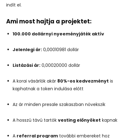
indít
el.
Ami
most
hajtja
a
projektet:
100.000
dollárnyi
nyeeményjáték
aktív
Jelenlegi
ár:
0,00010981
dollár
Listázási
ár:
0,00020000
dollár
A
korai
vásárlók
akár
80%-
os
kedvezményt
is
kaphatnak
a
token
indulása
előtt
Az
ár
minden
presale
szakaszban
növekszik
A
hosszú
távú
tartók
vesting
előnyöket
kapnak
A
referral
program
további
embereket
hoz