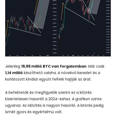
Jelenleg
19,86
millió
BTC
van
forgalomban
.
Már
csak
1,14
millió
készíthető
valaha.
A
növekvő
kereslet
és
a
korlátozott
kínálat
együtt
felfelé
hajtják
az
árat.
A
befektetők
és
megfigyelők
szerint
ez
a
kitörés
kísértetiesen
hasonlít
a
2024-
eshez.
A
grafikon
szinte
ugyanaz.
Az
időzítés
is
nagyon
hasonló.
A
kitörés
pedig
ismét
gyors
és
egyértelmű
volt.