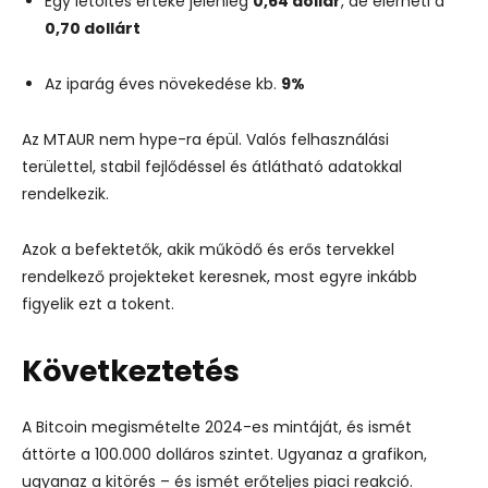
Egy
letöltés
értéke
jelenleg
0,64
dollár
,
de
elérheti
a
0,70
dollárt
Az
iparág
éves
növekedése
kb.
9%
Az
MTAUR
nem
hype-
ra
épül.
Valós
felhasználási
területtel,
stabil
fejlődéssel
és
átlátható
adatokkal
rendelkezik.
Azok
a
befektetők,
akik
működő
és
erős
tervekkel
rendelkező
projekteket
keresnek,
most
egyre
inkább
figyelik
ezt
a
tokent.
Következtetés
A
Bitcoin
megismételte
2024-
es
mintáját,
és
ismét
áttörte
a
100.000
dolláros
szintet.
Ugyanaz
a
grafikon,
ugyanaz
a
kitörés –
és
ismét
erőteljes
piaci
reakció.