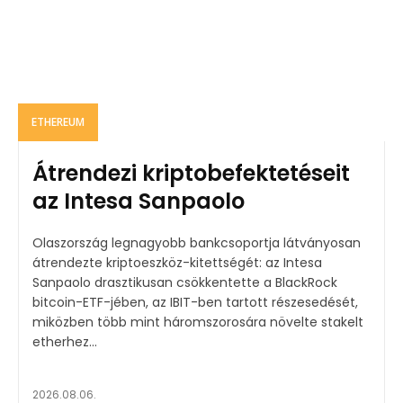
ETHEREUM
Átrendezi kriptobefektetéseit
az Intesa Sanpaolo
Olaszország legnagyobb bankcsoportja látványosan
átrendezte kriptoeszköz-kitettségét: az Intesa
Sanpaolo drasztikusan csökkentette a BlackRock
bitcoin-ETF-jében, az IBIT-ben tartott részesedését,
miközben több mint háromszorosára növelte stakelt
etherhez...
2026.08.06.