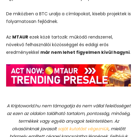
De
miközben
a
BTC
uralja
a
címlapokat,
kisebb
projektek
is
folyamatosan
fejlődnek.
Az
MTAUR
ezek
közé
tartozik:
működő
rendszerrel,
növekvő
felhasználói
közösséggel
és
eddigi
erős
eredményekkel
már
nem
lehet
figyelmen
kívül
hagyni
.
A Kriptoworld.hu nem támogatja és nem vállal felelősséget
az ezen az oldalon található tartalom, pontosság, minőség,
termékek vagy egyéb anyagok tekintetében. Az
olvasóinknak javasolt
saját kutatást végezniük
, mielőtt
bármely említett céggel kapcsolatba lépnének. Felhívjuk