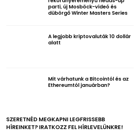
rekordnyereményű heads-up
parti, új Mosböck-videó és
dübörgő Winter Masters Series
A legjobb kriptovaluták 10 dollár
alatt
Mit várhatunk a Bitcointól és az
Ethereumtól januárban?
SZERETNÉD MEGKAPNI LEGFRISSEBB
HÍREINKET? IRATKOZZ FEL HÍRLEVELÜNKRE!