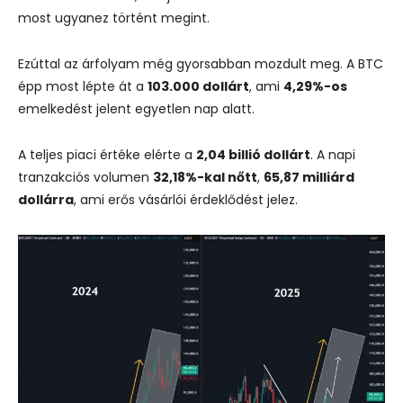
most
ugyanez
történt
megint.
Ezúttal
az
árfolyam
még
gyorsabban
mozdult
meg.
A
BTC
épp
most
lépte
át
a
103.000
dollárt
,
ami
4,29%-
os
emelkedést
jelent
egyetlen
nap
alatt.
A
teljes
piaci
értéke
elérte
a
2,04
billió
dollárt
.
A
napi
tranzakciós
volumen
32,18%-
kal
nőtt
,
65,87
milliárd
dollárra
,
ami
erős
vásárlói
érdeklődést
jelez.