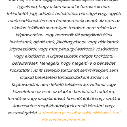
figyelmed, hogy a bemutatott információk nem
tekinthetők jogi, adózási, befektetési, pénzügyi vagy egyéb
tanácsadásnak, és nem értelmezhetők annak. Az ezen az
oldalon található semmilyen tartalom nem minősül a
Kriptoworld.hu vagy harmadik fél szolgáltató általi
felhívásnak, ajánlásnak, jóváhagyásnak vagy ajánlatnak
kriptoeszközök vagy más pénzügyi eszközök vásárlására
vagy eladására. A kriptoeszközök magas kockázatú
befektetések. Mérlegeld, hogy megérti-e a pénzedet
kockáztatni. Az itt szereplő tartalmat semmiképpen sem
szabad befektetési tanácsadásként kezelni. A
Kriptoworld.hu nem tehető felelőssé közvetlenül vagy
közvetetten az ezen az oldalon bemutatott tartalom,
termékek vagy szolgáltatások használatából vagy azokkal
kapcsolatos megbízhatóságból eredő károkért vagy
veszteségekért.
A témában javasoljuk saját cikkünket, ami
ide kattintva érhető el.