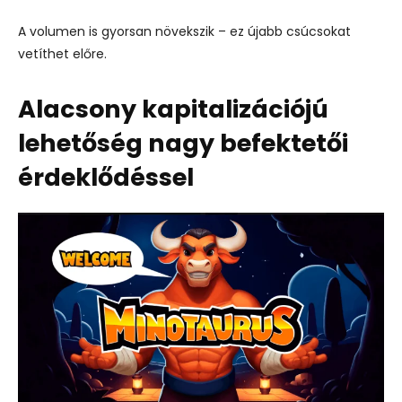
A
volumen
is
gyorsan
növekszik –
ez
újabb
csúcsokat
vetíthet
előre.
Alacsony
kapitalizációjú
lehetőség
nagy
befektetői
érdeklődéssel