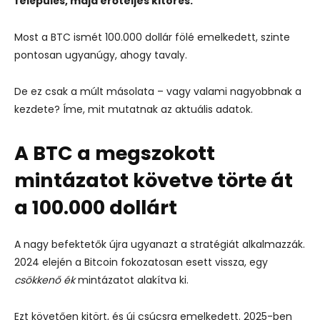
felépülés,
majd
erőteljes
kitörés.
Most
a
BTC
ismét
100.000
dollár
fölé
emelkedett,
szinte
pontosan
ugyanúgy,
ahogy
tavaly.
De
ez
csak
a
múlt
másolata –
vagy
valami
nagyobbnak
a
kezdete?
Íme,
mit
mutatnak
az
aktuális
adatok.
A
BTC
a
megszokott
mintázatot
követve
törte
át
a
100.000
dollárt
A
nagy
befektetők
újra
ugyanazt
a
stratégiát
alkalmazzák.
2024
elején
a
Bitcoin
fokozatosan
esett
vissza,
egy
csökkenő
ék
mintázatot
alakítva
ki.
Ezt
követően
kitört,
és
új
csúcsra
emelkedett.
2025-
ben