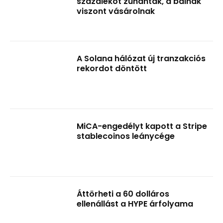
százalékot zuhantak, a bálnák
viszont vásárolnak
A Solana hálózat új tranzakciós
rekordot döntött
MiCA-engedélyt kapott a Stripe
stablecoinos leánycége
Áttörheti a 60 dolláros
ellenállást a HYPE árfolyama