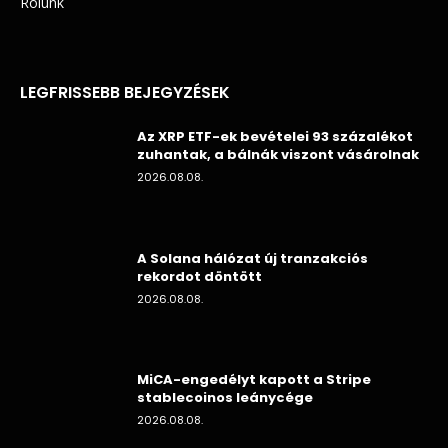
Rólunk
LEGFRISSEBB BEJEGYZÉSEK
Az XRP ETF-ek bevételei 93 százalékot
zuhantak, a bálnák viszont vásárolnak
2026.08.08.
A Solana hálózat új tranzakciós
rekordot döntött
2026.08.08.
MiCA-engedélyt kapott a Stripe
stablecoinos leánycége
2026.08.08.