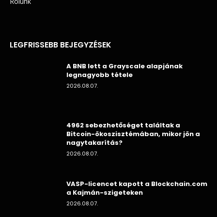
Rólunk
LEGFRISSEBB BEJEGYZÉSEK
A BNB lett a Grayscale alapjának
legnagyobb tétele
2026.08.07.
4962 sebezhetőséget találtak a
Bitcoin-ökoszisztémában, mikor jön a
nagytakarítás?
2026.08.07.
VASP-licencet kapott a Blockchain.com
a Kajmán-szigeteken
2026.08.07.