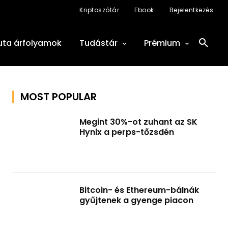
Kriptoszótár
Ebook
Bejelentkezés
uta árfolyamok
Tudástár
Prémium
MOST POPULAR
Megint 30%-ot zuhant az SK
Hynix a perps-tőzsdén
Bitcoin- és Ethereum-bálnák
gyűjtenek a gyenge piacon