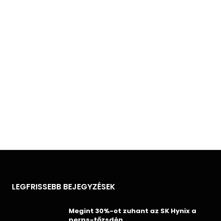
LEGFRISSEBB BEJEGYZÉSEK
Megint 30%-ot zuhant az SK Hynix a
perps-tőzsdén