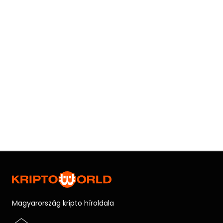
Magyarország kripto híroldala