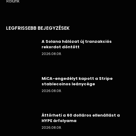
Rólunk
LEGFRISSEBB BEJEGYZÉSEK
A Solana hálózat új tranzakciós
rekordot döntött
2026.08.08.
MiCA-engedélyt kapott a Stripe
stablecoinos leánycége
2026.08.08.
Áttörheti a 60 dolláros ellenállást a
HYPE árfolyama
2026.08.08.