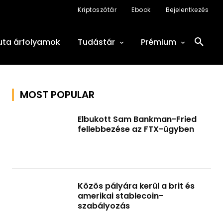
Kriptoszótár
Ebook
Bejelentkezés
uta árfolyamok
Tudástár
Prémium
MOST POPULAR
Elbukott Sam Bankman-Fried
fellebbezése az FTX-ügyben
Közös pályára kerül a brit és
amerikai stablecoin-
szabályozás