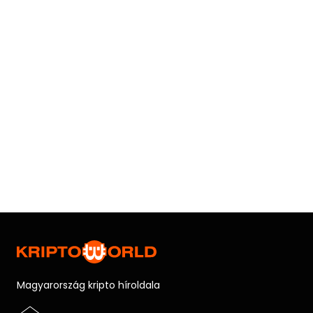
Magyarország kripto híroldala