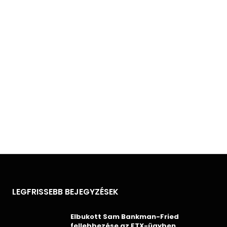
LEGFRISSEBB BEJEGYZÉSEK
Elbukott Sam Bankman-Fried
fellebbezése az FTX-ügyben