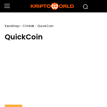
Kezdőlap
Címkék
QuickCoin
QuickCoin