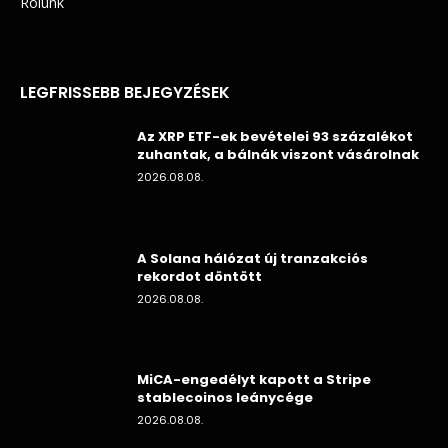
Rólunk
LEGFRISSEBB BEJEGYZÉSEK
Az XRP ETF-ek bevételei 93 százalékot
zuhantak, a bálnák viszont vásárolnak
2026.08.08.
A Solana hálózat új tranzakciós
rekordot döntött
2026.08.08.
MiCA-engedélyt kapott a Stripe
stablecoinos leánycége
2026.08.08.