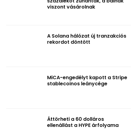
százalékot zuhantak, a bálnák
viszont vásárolnak
A Solana hálózat új tranzakciós
rekordot döntött
MiCA-engedélyt kapott a Stripe
stablecoinos leánycége
Áttörheti a 60 dolláros
ellenállást a HYPE árfolyama