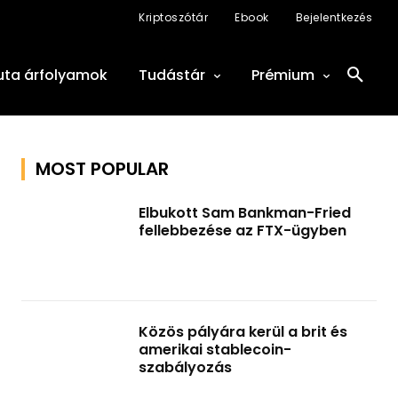
Kriptoszótár
Ebook
Bejelentkezés
uta árfolyamok
Tudástár
Prémium
MOST POPULAR
Elbukott Sam Bankman-Fried
fellebbezése az FTX-ügyben
Közös pályára kerül a brit és
amerikai stablecoin-
szabályozás