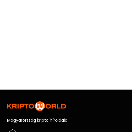
Magyarország kripto híroldala