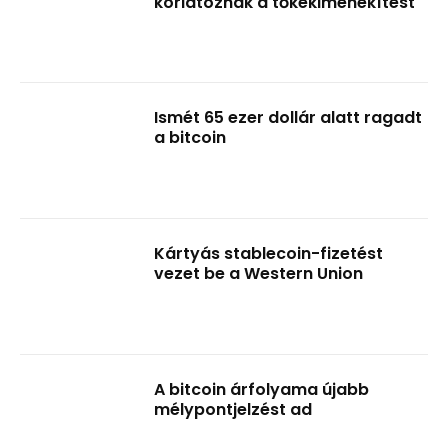
korlátoznák a tőkekimenekítést
Ismét 65 ezer dollár alatt ragadt
a bitcoin
Kártyás stablecoin-fizetést
vezet be a Western Union
A bitcoin árfolyama újabb
mélypontjelzést ad