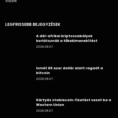
Rólunk
LEGFRISSEBB BEJEGYZÉSEK
A dél-afrikai kriptoszabályok
korlátoznák a tőkekimenekítést
2026.08.07.
Ismét 65 ezer dollár alatt ragadt a
bitcoin
2026.08.07.
Kártyás stablecoin-fizetést vezet be a
Western Union
2026.08.07.