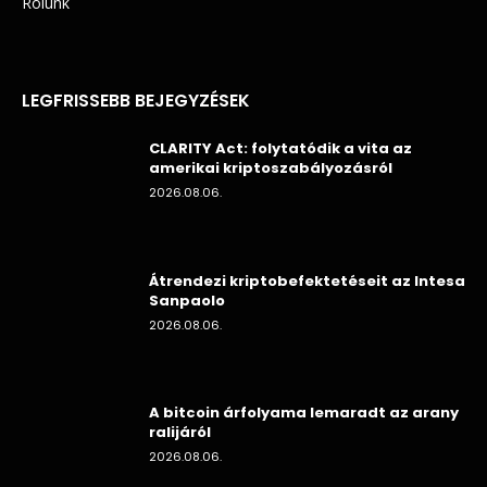
Rólunk
LEGFRISSEBB BEJEGYZÉSEK
CLARITY Act: folytatódik a vita az
amerikai kriptoszabályozásról
2026.08.06.
Átrendezi kriptobefektetéseit az Intesa
Sanpaolo
2026.08.06.
A bitcoin árfolyama lemaradt az arany
ralijáról
2026.08.06.