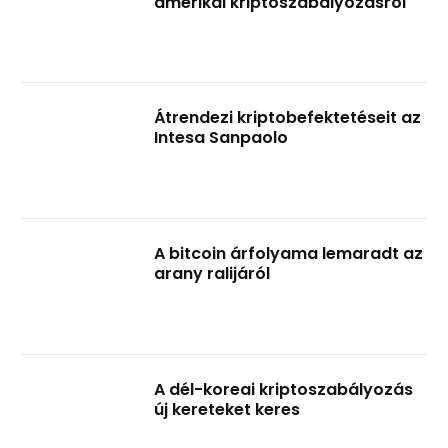
amerikai kriptoszabályozásról
Átrendezi kriptobefektetéseit az
Intesa Sanpaolo
A bitcoin árfolyama lemaradt az
arany ralijáról
A dél-koreai kriptoszabályozás
új kereteket keres