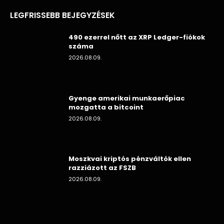
LEGFRISSEBB BEJEGYZÉSEK
490 ezerrel nőtt az XRP Ledger-fiókok
száma
2026.08.09.
Gyenge amerikai munkaerőpiac
mozgatta a bitcoint
2026.08.09.
Moszkvai kriptós pénzváltók ellen
razziázott az FSZB
2026.08.09.