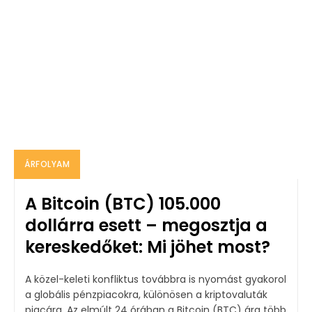
ÁRFOLYAM
A Bitcoin (BTC) 105.000
dollárra esett – megosztja a
kereskedőket: Mi jöhet most?
A közel-keleti konfliktus továbbra is nyomást gyakorol
a globális pénzpiacokra, különösen a kriptovaluták
piacára. Az elmúlt 24 órában a Bitcoin (BTC) ára több