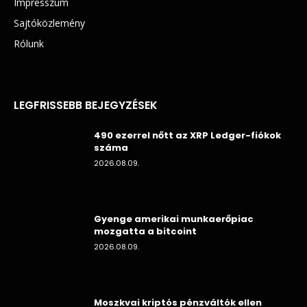
Impresszum
Sajtóközlemény
Rólunk
LEGFRISSEBB BEJEGYZÉSEK
490 ezerrel nőtt az XRP Ledger-fiókok
száma
2026.08.09.
Gyenge amerikai munkaerőpiac
mozgatta a bitcoint
2026.08.09.
Moszkvai kriptós pénzváltók ellen