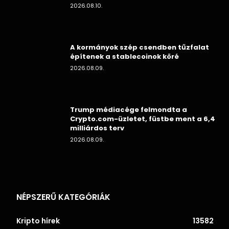
2026.08.10.
A kormányok szép csendben tűzfalat
építenek a stablecoinok köré
2026.08.09.
Trump médiacége felmondta a
Crypto.com-üzletet, füstbe ment a 6,4
milliárdos terv
2026.08.09.
NÉPSZERŰ KATEGÓRIÁK
Kripto hírek
13582