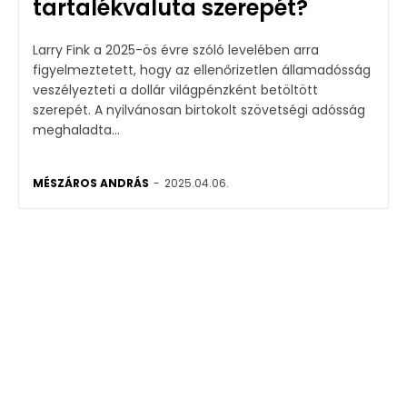
tartalékvaluta szerepét?
Larry Fink a 2025-ös évre szóló levelében arra
figyelmeztetett, hogy az ellenőrizetlen államadósság
veszélyezteti a dollár világpénzként betöltött
szerepét. A nyilvánosan birtokolt szövetségi adósság
meghaladta...
MÉSZÁROS ANDRÁS
-
2025.04.06.