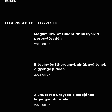
Rólunk
LEGFRISSEBB BEJEGYZÉSEK
Megint 30%-ot zuhant az SK Hynix a
perps-tőzsdén
2026.08.07.
Bitcoin- és Ethereum-bálnák gyűjtenek
a gyenge piacon
2026.08.07.
A BNB lett a Grayscale alapjának
legnagyobb tétele
2026.08.07.