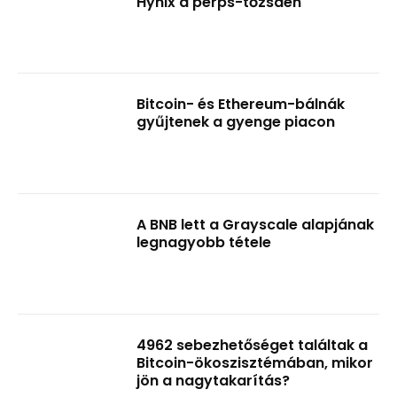
Hynix a perps-tőzsdén
Bitcoin- és Ethereum-bálnák
gyűjtenek a gyenge piacon
A BNB lett a Grayscale alapjának
legnagyobb tétele
4962 sebezhetőséget találtak a
Bitcoin-ökoszisztémában, mikor
jön a nagytakarítás?