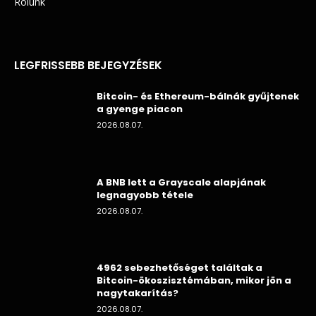
Rólunk
LEGFRISSEBB BEJEGYZÉSEK
Bitcoin- és Ethereum-bálnák gyűjtenek
a gyenge piacon
2026.08.07.
A BNB lett a Grayscale alapjának
legnagyobb tétele
2026.08.07.
4962 sebezhetőséget találtak a
Bitcoin-ökoszisztémában, mikor jön a
nagytakarítás?
2026.08.07.