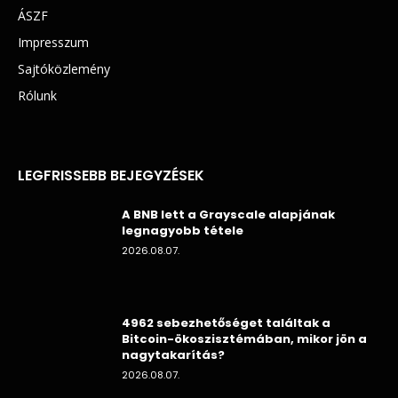
ÁSZF
Impresszum
Sajtóközlemény
Rólunk
LEGFRISSEBB BEJEGYZÉSEK
A BNB lett a Grayscale alapjának
legnagyobb tétele
2026.08.07.
4962 sebezhetőséget találtak a
Bitcoin-ökoszisztémában, mikor jön a
nagytakarítás?
2026.08.07.