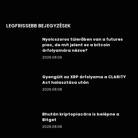
LEGFRISSEBB BEJEGYZÉSEK
Nyolcszoros túlerőben van a futures
piac, de mit jelent ez a bitcoin
árfolyamára nézve?
2026.08.09.
Gyengült az XRP árfolyama a CLARITY
Act halasztása után
2026.08.08.
Bhután kriptopiacára is belépne a
Bitget
2026.08.08.