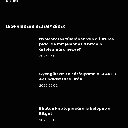
Rólunk
LEGFRISSEBB BEJEGYZÉSEK
Nyolcszoros túlerőben van a futures
piac, de mit jelent ez a bitcoin
árfolyamára nézve?
2026.08.09.
Gyengült az XRP árfolyama a CLARITY
Act halasztása után
2026.08.08.
Bhután kriptopiacára is belépne a
Bitget
2026.08.08.