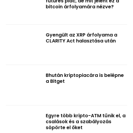
futures piac, de mit jelent ez a
bitcoin árfolyamára nézve?
Gyengült az XRP árfolyama a
CLARITY Act halasztása után
Bhután kriptopiacára is belépne
a Bitget
Egyre több kripto-ATM tűnik el, a
csalások és a szabályozás
söpörte el őket