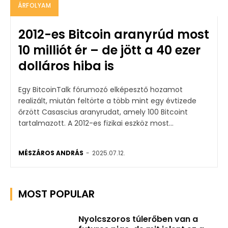
ÁRFOLYAM
2012-es Bitcoin aranyrúd most
10 milliót ér – de jött a 40 ezer
dolláros hiba is
Egy BitcoinTalk fórumozó elképesztő hozamot
realizált, miután feltörte a több mint egy évtizede
őrzött Casascius aranyrudat, amely 100 Bitcoint
tartalmazott. A 2012-es fizikai eszköz most...
MÉSZÁROS ANDRÁS
-
2025.07.12.
MOST POPULAR
Nyolcszoros túlerőben van a