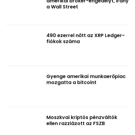
amerikai bróker-engedélyt, irány
a Wall Street
490 ezerrel nőtt az XRP Ledger-
fiókok száma
Gyenge amerikai munkaerőpiac
mozgatta a bitcoint
Moszkvai kriptós pénzváltók
ellen razziázott az FSZB