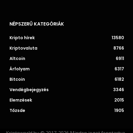
NÉPSZERŰ KATEGÓRIÁK
Kripto hírek
13580
Kriptovaluta
8766
Altcoin
6911
Árfolyam
6317
Bitcoin
6182
Vendégbejegyzés
3346
Elemzések
2015
Tőzsde
1905
Kriptoworld.hu © 2017-2026 Minden jogot fenntartva.