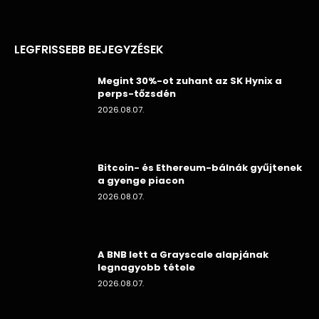
LEGFRISSEBB BEJEGYZÉSEK
Megint 30%-ot zuhant az SK Hynix a
perps-tőzsdén
2026.08.07.
Bitcoin- és Ethereum-bálnák gyűjtenek
a gyenge piacon
2026.08.07.
A BNB lett a Grayscale alapjának
legnagyobb tétele
2026.08.07.