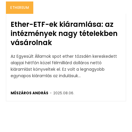
ETHEREUM
Ether-ETF-ek kiáramlása: az
intézmények nagy tételekben
vásárolnak
Az Egyesült Államok spot ether tőzsdén kereskedett
alapjai hétfőn közel félmilliárd dolláros nettó
kiáramlást könyveltek el. Ez volt a legnagyobb
egynapos kiáramlás az indulásuk...
MÉSZÁROS ANDRÁS
-
2025.08.06.