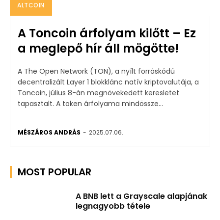
ALTCOIN
A Toncoin árfolyam kilőtt – Ez
a meglepő hír áll mögötte!
A The Open Network (TON), a nyílt forráskódú
decentralizált Layer 1 blokklánc natív kriptovalutája, a
Toncoin, július 8-án megnövekedett keresletet
tapasztalt. A token árfolyama mindössze...
MÉSZÁROS ANDRÁS
-
2025.07.06.
MOST POPULAR
A BNB lett a Grayscale alapjának
legnagyobb tétele