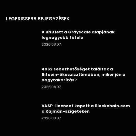
LEGFRISSEBB BEJEGYZÉSEK
A BNB lett a Grayscale alapjának
legnagyobb tétele
2026.08.07.
4962 sebezhetőséget találtak a
Bitcoin-ökoszisztémában, mikor jön a
nagytakarítás?
2026.08.07.
VASP-licencet kapott a Blockchain.com
a Kajmán-szigeteken
2026.08.07.