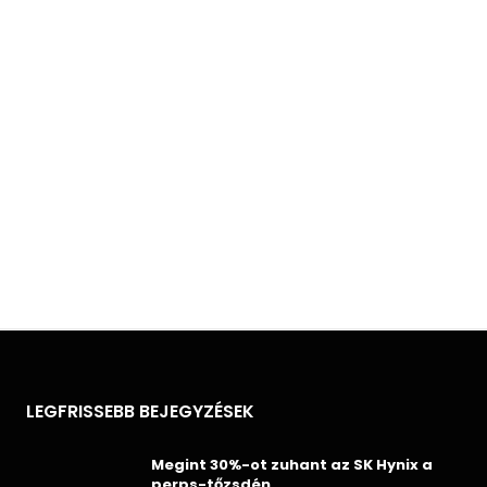
LEGFRISSEBB BEJEGYZÉSEK
Megint 30%-ot zuhant az SK Hynix a
perps-tőzsdén