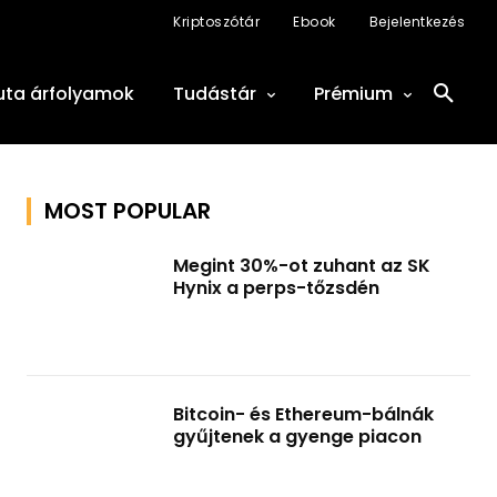
Kriptoszótár
Ebook
Bejelentkezés
uta árfolyamok
Tudástár
Prémium
MOST POPULAR
Megint 30%-ot zuhant az SK
Hynix a perps-tőzsdén
Bitcoin- és Ethereum-bálnák
gyűjtenek a gyenge piacon