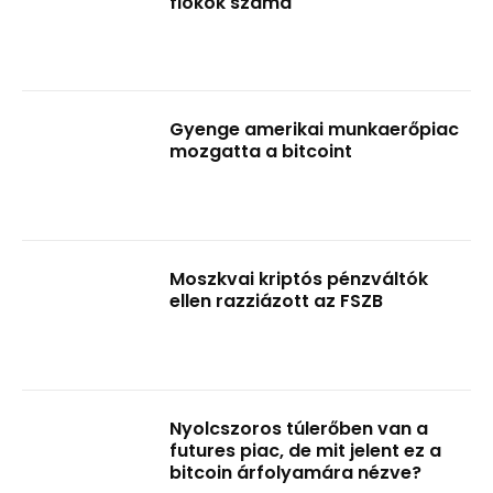
fiókok száma
Gyenge amerikai munkaerőpiac
mozgatta a bitcoint
Moszkvai kriptós pénzváltók
ellen razziázott az FSZB
Nyolcszoros túlerőben van a
futures piac, de mit jelent ez a
bitcoin árfolyamára nézve?