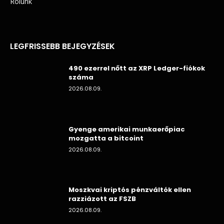
Rólunk
LEGFRISSEBB BEJEGYZÉSEK
490 ezerrel nőtt az XRP Ledger-fiókok
száma
2026.08.09.
Gyenge amerikai munkaerőpiac
mozgatta a bitcoint
2026.08.09.
Moszkvai kriptós pénzváltók ellen
razziázott az FSZB
2026.08.09.