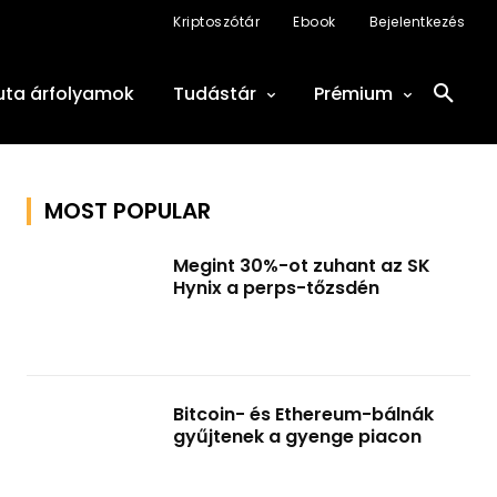
Kriptoszótár
Ebook
Bejelentkezés
uta árfolyamok
Tudástár
Prémium
MOST POPULAR
Megint 30%-ot zuhant az SK
Hynix a perps-tőzsdén
Bitcoin- és Ethereum-bálnák
gyűjtenek a gyenge piacon