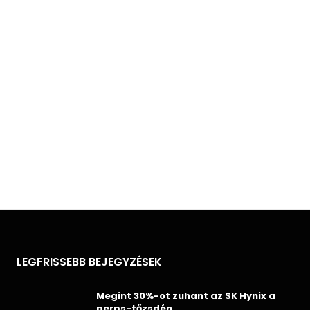
LEGFRISSEBB BEJEGYZÉSEK
Megint 30%-ot zuhant az SK Hynix a
perps-tőzsdén