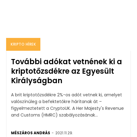
KRIPTO HÍREK
További adókat vetnének ki a
kriptotőzsdékre az Egyesült
Királyságban
A brit kriptotőzsdékre 2%-os adót vetnek ki, amelyet
valószínűleg a befektetőkre hárítanak át –
figyelmeztetett a CryptoUK. A Her Majesty's Revenue
and Customs (HMRC) szabályozásának...
MÉSZÁROS ANDRÁS
-
2021.11.29.