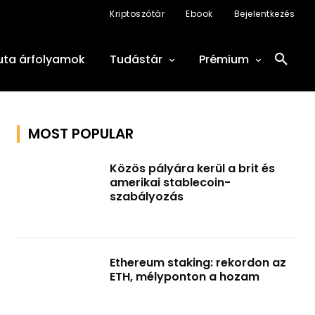
Kriptoszótár
Ebook
Bejelentkezés
uta árfolyamok
Tudástár
Prémium
MOST POPULAR
Közös pályára kerül a brit és
amerikai stablecoin-
szabályozás
Ethereum staking: rekordon az
ETH, mélyponton a hozam