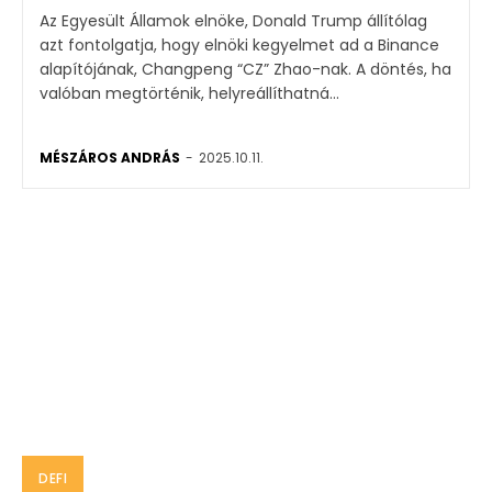
Az Egyesült Államok elnöke, Donald Trump állítólag
azt fontolgatja, hogy elnöki kegyelmet ad a Binance
alapítójának, Changpeng “CZ” Zhao-nak. A döntés, ha
valóban megtörténik, helyreállíthatná...
MÉSZÁROS ANDRÁS
-
2025.10.11.
DEFI