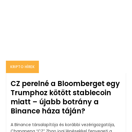
KRIPTO HÍREK
CZ perelné a Bloomberget egy
Trumphoz kötött stablecoin
miatt – újabb botrány a
Binance háza táján?
A Binance társalapítója és korábbi vezérigazgatója,
Changpeng “CZ” Zhao jogi lépésekkel fenyegeti a