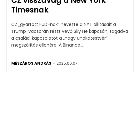
CZ visszavág a New York
Timesnak
CZ „gyártott FUD-nak” nevezte a NYT állításait a
Trump-vacsorán részt vevő Sky He kapcsán, tagadva
a családi kapcsolatot a „nagy unokatestvér”
megszólítás ellenére. A Binance...
MÉSZÁROS ANDRÁS
-
2025.06.07.