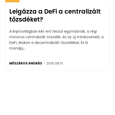
Leigázza a DeFi a centralizált
tőzsdéket?
A kriptovilágban két erő feszül egymásnak, a régi
motoros centralizált tőzsdék, és az új trónkövetelő, a
DeFi, élükön a decentralizált tőzsdékkel. És ki
mondja,...
MÉSZÁROS ANDRÁS
-
2025.08.31.