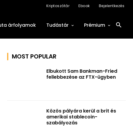
Kriptoszótár
Ebook
Bejelentkezés
uta árfolyamok
Tudástár
Prémium
MOST POPULAR
Elbukott Sam Bankman-Fried
fellebbezése az FTX-ügyben
Közös pályára kerül a brit és
amerikai stablecoin-
szabályozás