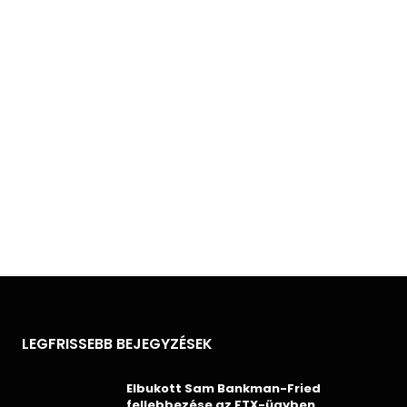
LEGFRISSEBB BEJEGYZÉSEK
Elbukott Sam Bankman-Fried
fellebbezése az FTX-ügyben