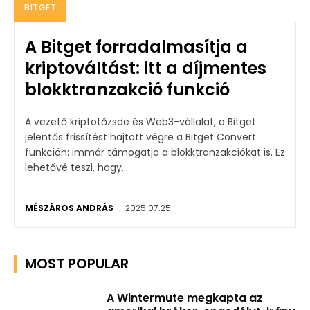
BITGET
A Bitget forradalmasítja a
kriptováltást: itt a díjmentes
blokktranzakció funkció
A vezető kriptotőzsde és Web3-vállalat, a Bitget
jelentős frissítést hajtott végre a Bitget Convert
funkción: immár támogatja a blokktranzakciókat is. Ez
lehetővé teszi, hogy...
MÉSZÁROS ANDRÁS
-
2025.07.25.
MOST POPULAR
A Wintermute megkapta az