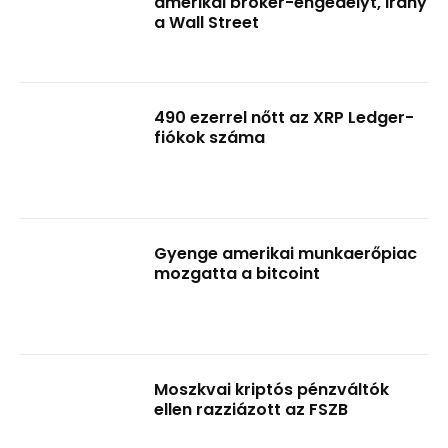
amerikai bróker-engedélyt, irány
a Wall Street
490 ezerrel nőtt az XRP Ledger-
fiókok száma
Gyenge amerikai munkaerőpiac
mozgatta a bitcoint
Moszkvai kriptós pénzváltók
ellen razziázott az FSZB