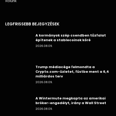
Rólunk
LEGFRISSEBB BEJEGYZÉSEK
A kormányok szép csendben tűzfalat
építenek a stablecoinok köré
2026.08.09.
Trump médiacége felmondta a
Crypto.com-üzletet, füstbe ment a 6,4
milliárdos terv
2026.08.09.
A Wintermute megkapta az amerikai
bróker-engedélyt, irány a Wall Street
2026.08.09.