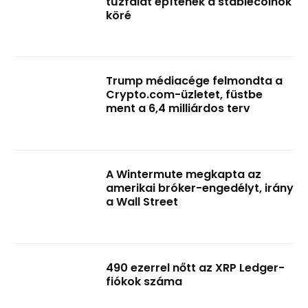
tűzfalat építenek a stablecoinok
köré
Trump médiacége felmondta a
Crypto.com-üzletet, füstbe
ment a 6,4 milliárdos terv
A Wintermute megkapta az
amerikai bróker-engedélyt, irány
a Wall Street
490 ezerrel nőtt az XRP Ledger-
fiókok száma