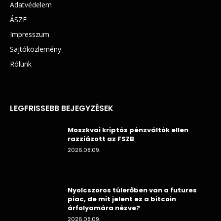
Adatvédelem
ÁSZF
Impresszum
Sajtóközlemény
Rólunk
LEGFRISSEBB BEJEGYZÉSEK
Moszkvai kriptós pénzváltók ellen
razziázott az FSZB
2026.08.09.
Nyolcszoros túlerőben van a futures
piac, de mit jelent ez a bitcoin
árfolyamára nézve?
2026.08.09.