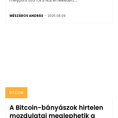
mélypont óta 7,4%-kal emelkedett....
MÉSZÁROS ANDRÁS
-
2025.08.09.
BITCOIN
A Bitcoin-bányászok hirtelen
mozdulatai meglephetik a