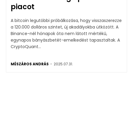
piacot
A bitcoin legutóbbi próbálkozása, hogy visszaszerezze
a 120.000 dolláros szintet, új akadályokba ütközött. A
Binance-nél hónapok óta nem látott mértékű,
egynapos bányászbetét-emelkedést tapasztaltak. A
CryptoQuant...
MÉSZÁROS ANDRÁS
-
2025.07.31.